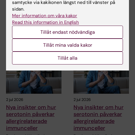
samtycke via kakikonen längst ned till vänster på
Mer om det här ämnet
sidan.
Mer information om våra kakor
Doktorander vid MedH berättar om sin avhandling
Read this information in English
Tillåt endast nödvändiga
Relaterade artiklar
Tillåt mina valda kakor
Tillåt alla
2 jul 2026
2 jul 2026
Nya insikter om hur
Nya insikter om hur
serotonin påverkar
serotonin påverkar
allergirelaterade
allergirelaterade
immunceller
immunceller