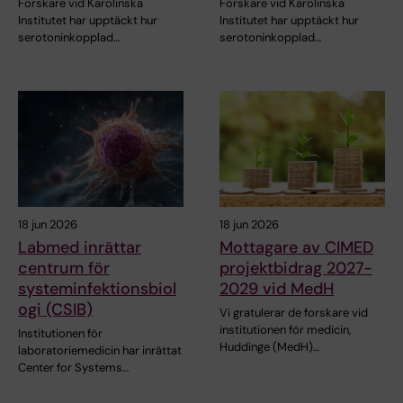
Forskare vid Karolinska
Forskare vid Karolinska
Institutet har upptäckt hur
Institutet har upptäckt hur
serotoninkopplad…
serotoninkopplad…
18 jun 2026
18 jun 2026
Labmed inrättar
Mottagare av CIMED
centrum för
projektbidrag 2027-
systeminfektionsbiol
2029 vid MedH
ogi (CSIB)
Vi gratulerar de forskare vid
institutionen för medicin,
Institutionen för
Huddinge (MedH)…
laboratoriemedicin har inrättat
Center for Systems…