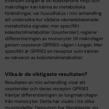
Eftersom lungan är en kolesterolrik miljö och
makrofager kan känna av metaboliska
förändringar, var huvudfokus i min avhandling
att undersöka hur sådana vävnadsbaserade
metaboliska signaler, mer specifikt
kolesterolmetaboliter (oxysteroler), reglerar
differentieringen av monocyter till makrofager
genom oxysterol-GPR183-vägen i lungan. Mer
specifikt är GPR183 en receptor som känner
av närvaron av kolesterolmetaboliter.
Vilka är de viktigaste resultaten?
Resultaten av min avhandling visar att
oxysteroler och deras receptor GPR183
främjar differentieringen av lungmakrofager
från monocyter. Detta har visats i tre olika
musmodeller. Dessutom har fibroblaster, en