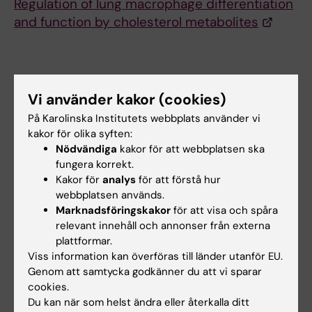
Regulation of lung macrophage differentiation
and function by cholesterol metabolites
Vi använder kakor (cookies)
ANA Futura
Tags
På Karolinska Institutets webbplats använder vi
kakor för olika syften:
Nödvändiga
kakor för att webbplatsen ska
Uppdaterad av:
fungera korrekt.
Karin Vikström
2026-04-28
Kakor för
analys
för att förstå hur
Innehållsgranskare:
webbplatsen används.
Laura Bub
Marknadsföringskakor
för att visa och spåra
relevant innehåll och annonser från externa
plattformar.
Dela
Viss information kan överföras till länder utanför EU.
Genom att samtycka godkänner du att vi sparar
cookies.
Du kan när som helst ändra eller återkalla ditt