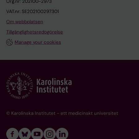
Org.nr: 202100-2973
VAT.nr: SE202100297301
Om webbplatsen
Tillgänglighetsredogörelse
Manage your cookies
© Karolinska Institutet - ett medicinskt universitet