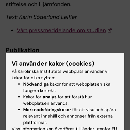
stiftelse och Hjärnfonden.
Text: Karin Söderlund Leifler
Vårt pressmeddelande om studien
Publikation
Prefrontal Parvalbumin Neurons in Control of
Vi använder kakor (cookies)
Attention
På Karolinska Institutets webbplats använder vi
Hoseok Kim, Sofie Ährlund-Richter, Xinming
kakor för olika syften:
Wang, Karl Deisseroth, Marie Carlén
Nödvändiga
kakor för att webbplatsen ska
Cell, online 14 January 2016, doi:
fungera korrekt.
http://dx.doi.org/10.1016/j.cell.2015.11.038
Kakor för
analys
för att förstå hur
webbplatsen används.
Marknadsföringskakor
för att visa och spåra
relevant innehåll och annonser från externa
Neurologi
Tags
plattformar.
Viss information kan överföras till länder utanför EU.