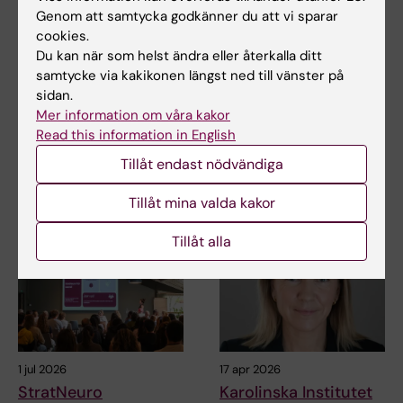
Genom att samtycka godkänner du att vi sparar
Uppdaterad av:
cookies.
Charlotte Brandt
Du kan när som helst ändra eller återkalla ditt
2022-02-21
samtycke via kakikonen längst ned till vänster på
sidan.
Mer information om våra kakor
Dela
Read this information in English
Tillåt endast nödvändiga
Relaterade artiklar
Tillåt mina valda kakor
Tillåt alla
1 jul 2026
17 apr 2026
StratNeuro
Karolinska Institutet