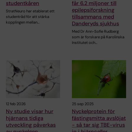
studentkåren
får 6.2 miljoner till
epilepsiforskning
StratNeuro har etablerat ett
tillsammans med
studentråd för att stärka
kopplingen mellan…
Danderyds sjukhus
Med Dr Ann-Sofie Rudberg
som är forskare på Karolinska
Institutet och…
12 feb 2026
25 sep 2025
Ny studie visar hur
Nyckelprotein för
hjärnans tidiga
fästingsmitta avslöjat
utveckling påverkas
- så tar sig TBE-virus
av nyckelgen
in i hjärnceller