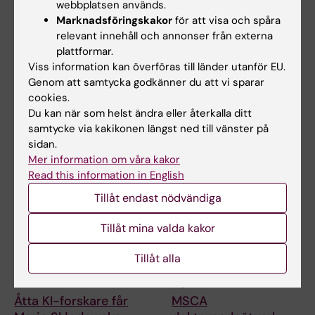
webbplatsen används.
Marknadsföringskakor
för att visa och spåra
relevant innehåll och annonser från externa
plattformar.
Mer om det här ämnet
Viss information kan överföras till länder utanför EU.
Genom att samtycka godkänner du att vi sparar
NUCLEAR:s webbsida
cookies.
Du kan när som helst ändra eller återkalla ditt
samtycke via kakikonen längst ned till vänster på
sidan.
Relaterade artiklar
Mer information om våra kakor
Read this information in English
Tillåt endast nödvändiga
Tillåt mina valda kakor
Tillåt alla
19 feb 2026
16 jan 2026
Åtta KI-forskare får
MSCA