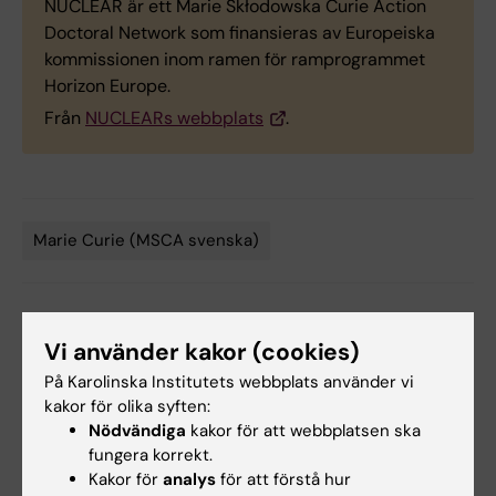
NUCLEAR är ett Marie Skłodowska Curie Action
Doctoral Network som finansieras av Europeiska
kommissionen inom ramen för ramprogrammet
Horizon Europe.
Från
NUCLEARs webbplats
.
Marie Curie (MSCA svenska)
Tags
Uppdaterad av:
Vi använder kakor (cookies)
Karin Vikström
2025-02-25
Innehållsgranskare:
På Karolinska Institutets webbplats använder vi
Per Andreas Lennartsson
kakor för olika syften:
Nödvändiga
kakor för att webbplatsen ska
fungera korrekt.
Kakor för
analys
för att förstå hur
Dela