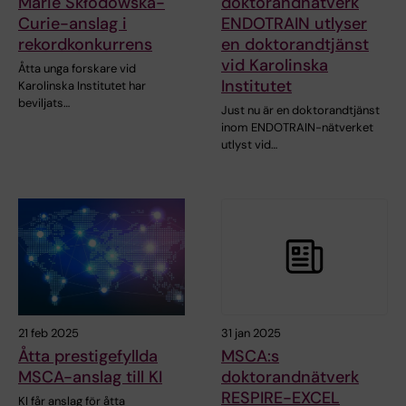
Marie Skłodowska-
doktorandnätverk
Curie-anslag i
ENDOTRAIN utlyser
rekordkonkurrens
en doktorandtjänst
vid Karolinska
Åtta unga forskare vid
Institutet
Karolinska Institutet har
beviljats…
Just nu är en doktorandtjänst
inom ENDOTRAIN-nätverket
utlyst vid…
21 feb 2025
31 jan 2025
Åtta prestigefyllda
MSCA:s
MSCA-anslag till KI
doktorandnätverk
RESPIRE-EXCEL
KI får anslag för åtta