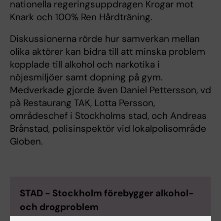
nationella regeringsuppdragen Krogar mot
Knark och 100% Ren Hårdträning.
Diskussionerna rörde hur samverkan mellan
olika aktörer kan bidra till att minska problem
kopplade till alkohol och narkotika i
nöjesmiljöer samt dopning på gym.
Medverkade gjorde även Daniel Pettersson, vd
på Restaurang TAK, Lotta Persson,
områdeschef i Stockholms stad, och Andreas
Brånstad, polisinspektör vid lokalpolisområde
Globen.
STAD - Stockholm förebygger alkohol-
och drogproblem