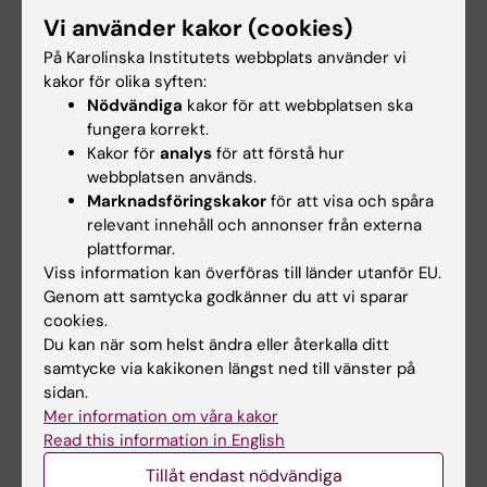
STAD
är ett kompetenscentrum inom alkohol-,
Vi använder kakor (cookies)
narkotika- och dopningsförebyggande arbete vid
Centrum för psykiatriforskning
,
Institutionen för
På Karolinska Institutets webbplats använder vi
klinisk neurovetenskap
vid Karolinska Institutet.
kakor för olika syften:
Nödvändiga
kakor för att webbplatsen ska
Verksamheten utvecklar, implementerar,
fungera korrekt.
utvärderar och sprider evidensbaserade metoder
Kakor för
analys
för att förstå hur
och samverkar med myndigheter, kommuner och
webbplatsen används.
andra aktörer för att bidra till tryggare och mer
Marknadsföringskakor
för att visa och spåra
hållbara samhällsmiljöer.
relevant innehåll och annonser från externa
plattformar.
Viss information kan överföras till länder utanför EU.
Genom att samtycka godkänner du att vi sparar
cookies.
Uppdaterad av:
Du kan när som helst ändra eller återkalla ditt
Ann Hagerborn
2026-04-24
samtycke via kakikonen längst ned till vänster på
Innehållsgranskare:
sidan.
Tobias Elgan
Mer information om våra kakor
Read this information in English
Tillåt endast nödvändiga
Dela