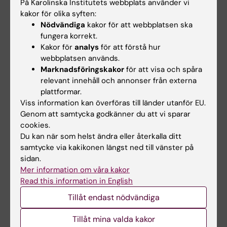
På Karolinska Institutets webbplats använder vi
Lehtiö vid KI får…
Institutet, har…
kakor för olika syften:
Nödvändiga
kakor för att webbplatsen ska
fungera korrekt.
Kakor för
analys
för att förstå hur
webbplatsen används.
Marknadsföringskakor
för att visa och spåra
relevant innehåll och annonser från externa
plattformar.
Viss information kan överföras till länder utanför EU.
10 jul 2026
9 jul 2026
Genom att samtycka godkänner du att vi sparar
Novo Nordisk-anslag
Saida Hadjab får sitt
cookies.
till KI-forskare för
andra anslag från
Du kan när som helst ändra eller återkalla ditt
nydanande tester av
Novo Nordisk-
samtycke via kakikonen längst ned till vänster på
läkemedel
fonden för forskning
sidan.
om kronisk smärta
Mer information om våra kakor
Vid kardiometabola
Read this information in English
sjukdomar som typ-2
Kronisk smärta drabbar
diabetes och åderförkalkning…
miljontals människor i hela
Tillåt endast nödvändiga
världen, men dagens…
Tillåt mina valda kakor