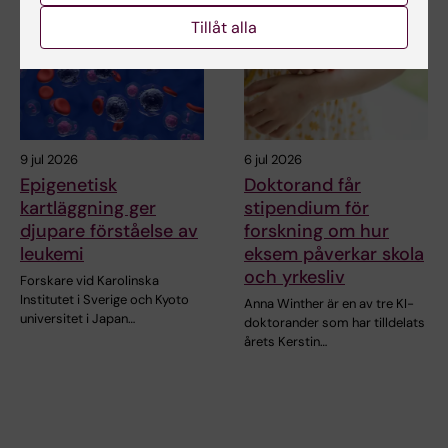
Tillåt alla
9 jul 2026
6 jul 2026
Epigenetisk
Doktorand får
kartläggning ger
stipendium för
djupare förståelse av
forskning om hur
leukemi
eksem påverkar skola
och yrkesliv
Forskare vid Karolinska
Institutet i Sverige och Kyoto
Anna Winther är en av tre KI-
universitet i Japan…
doktorander som har tilldelats
årets Kerstin…