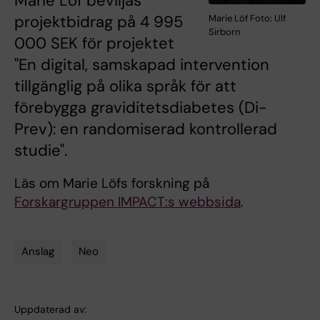
Marie Löf beviljas
projektbidrag på 4 995
Marie Löf Foto: Ulf
Sirborn
000 SEK för projektet
"En digital, samskapad intervention
tillgänglig på olika språk för att
förebygga graviditetsdiabetes (Di-
Prev): en randomiserad kontrollerad
studie".
Läs om Marie Löfs forskning på
Forskargruppen IMPACT:s webbsida
.
Anslag
Neo
Tags
Uppdaterad av: