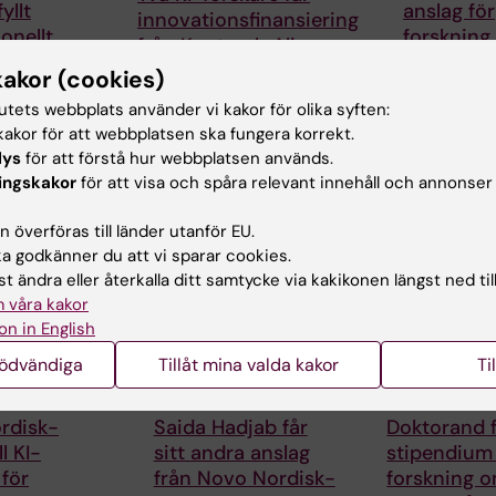
yllt
anslag för
innovationsfinansiering
onellt
forskning
från Knut och Alice
lag
behandlin
Wallenbergs Stiftelse
kakor (cookies)
småkärls
cher,
Professor Gonçalo
tutets webbplats använder vi kakor för olika syften:
vid
Helena Karlst
Castelo-Branco och
akor för att webbplatsen ska fungera korrekt.
 för
lektor och do
professor Janne Lehtiö vid
lys
för att förstå hur webbplatsen används.
vid Karolinska
KI får…
skap…
Institutet, har
ingskakor
för att visa och spåra relevant innehåll och annonser
 överföras till länder utanför EU.
 godkänner du att vi sparar cookies.
t ändra eller återkalla ditt samtycke via kakikonen längst ned til
 våra kakor
on in English
nödvändiga
Tillåt mina valda kakor
Ti
9 jul 2026
6 jul 2026
rdisk-
Saida Hadjab får
Doktorand 
ll KI-
sitt andra anslag
stipendium 
 för
från Novo Nordisk-
forskning 