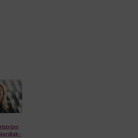
rlström
Nordisk-