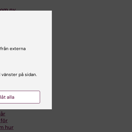
 om ny
g vid
sjukdom
röm,
cent
…
 från externa
l vänster på sidan.
llåt alla
får
för
om hur