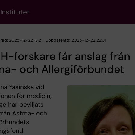
Institutet
erad: 2025-12-22 13:21 | Uppdaterad: 2025-12-22 22:31
-forskare får anslag från
a- och Allergiförbundet
na Yasinska vid
tionen för medicin,
e har beviljats
 från Astma- och
förbundets
ngsfond.