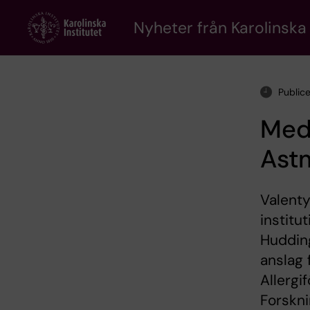
Skip
to
Nyheter från Karolinska 
main
content
Public
MedH
Astm
Valenty
institu
Hudding
anslag
Allergi
Forskni