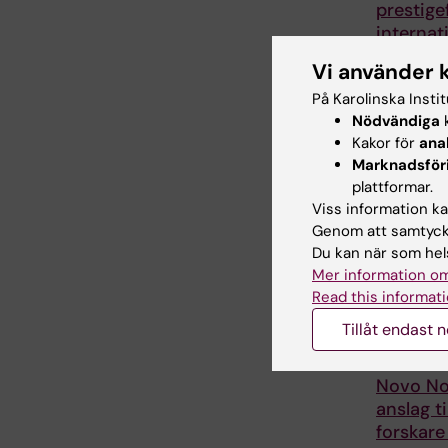
prestigef
internati
ALS-ans
Vi använder 
Juliette Fou
På Karolinska Insti
postdoktor 
Nödvändiga
k
institutionen
klinisk
Kakor för
ana
neuroveten
Marknadsför
plattformar.
Viss information kan
Genom att samtycka
Du kan när som hels
Mer information om
Read this informati
Tillåt endast 
10 jul 2026
Novo No
anslag ti
forskare