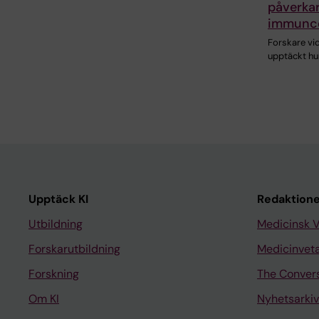
påverkar
immunce
Forskare vid
upptäckt hu
Upptäck KI
Redaktione
Utbildning
Medicinsk 
Forskarutbildning
Medicinvet
Forskning
The Conver
Om KI
Nyhetsarkiv