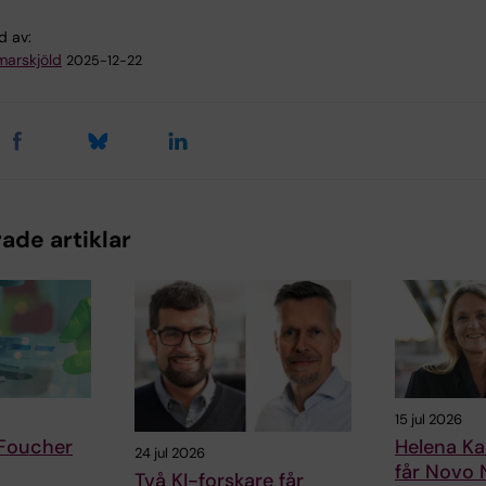
d av:
arskjöld
2025-12-22
ade artiklar
15 jul 2026
 Foucher
Helena Ka
24 jul 2026
får Novo 
Två KI-forskare får