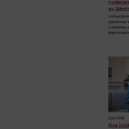
nydanan
av läkem
Vid kardio
sjukdomar 
2 diabetes 
åderförkalk
2 jul 2026
Nya insi