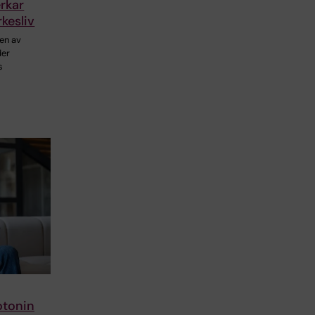
rkar
rkesliv
en av
der
s
otonin