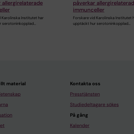
 allergirelaterade
påverkar allergirelatera
ller
immunceller
 Karolinska Institutet har
Forskare vid Karolinska Institutet 
r serotoninkopplad…
upptäckt hur serotoninkopplad…
llt material
Kontakta oss
Vetenskap
Presstjänsten
arna
Studiedeltagare sökes
sation
På gång
et
Kalender