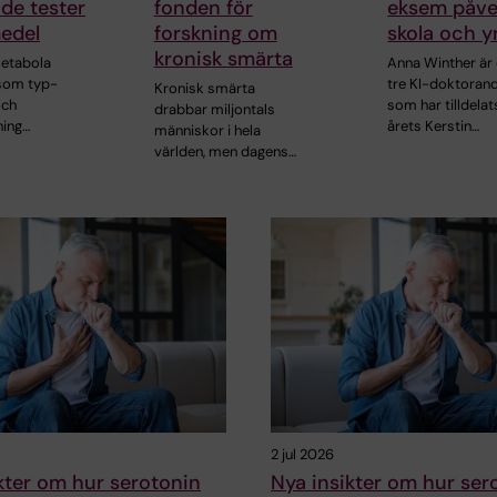
de tester
fonden för
eksem påve
edel
forskning om
skola och y
kronisk smärta
metabola
Anna Winther är 
som typ-
tre KI-doktoran
Kronisk smärta
och
som har tilldelat
drabbar miljontals
ning…
årets Kerstin…
människor i hela
världen, men dagens…
2 jul 2026
kter om hur serotonin
Nya insikter om hur ser