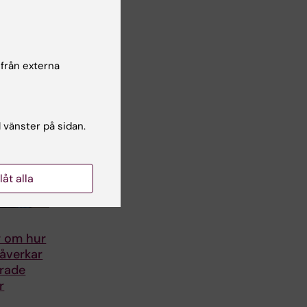
 från externa
l vänster på sidan.
llåt alla
r om hur
åverkar
erade
r