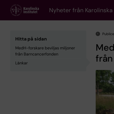
Skip
to
Nyheter från Karolinska 
main
content
Publice
Hitta på sidan
MedH
MedH-forskare beviljas miljoner
från Barncancerfonden
frå
Länkar