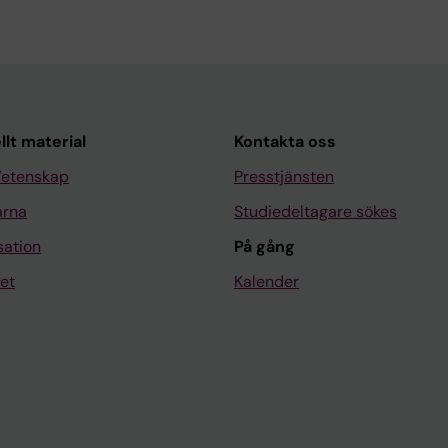
llt material
Kontakta oss
Vetenskap
Presstjänsten
arna
Studiedeltagare sökes
sation
På gång
et
Kalender