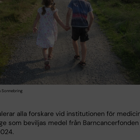
a Sonnebring
ulerar alla forskare vid institutionen för medicin
ge som beviljas medel från Barncancerfonden
024.