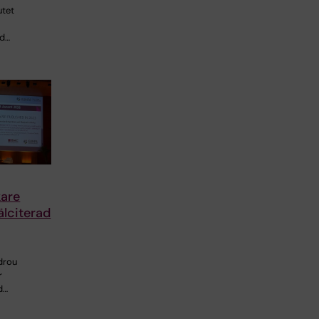
utet
ad…
are
älciterad
drou
r
d…