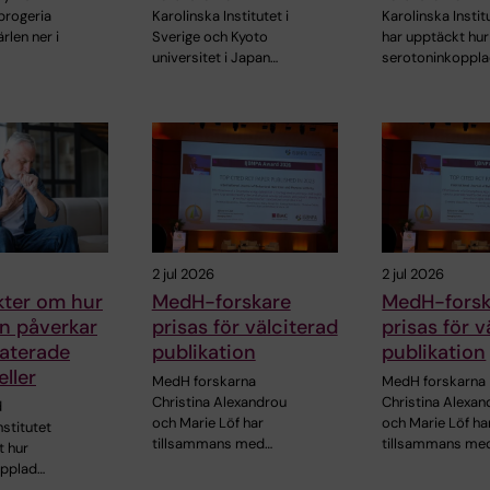
progeria
Karolinska Institutet i
Karolinska Instit
rlen ner i
Sverige och Kyoto
har upptäckt hur
universitet i Japan…
serotoninkoppl
2 jul 2026
2 jul 2026
kter om hur
MedH-forskare
MedH-forsk
n påverkar
prisas för välciterad
prisas för v
laterade
publikation
publikation
ller
MedH forskarna
MedH forskarna
Christina Alexandrou
Christina Alexan
d
och Marie Löf har
och Marie Löf ha
nstitutet
tillsammans med…
tillsammans me
t hur
opplad…