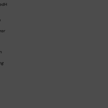
MedH
n
rer
n
ng