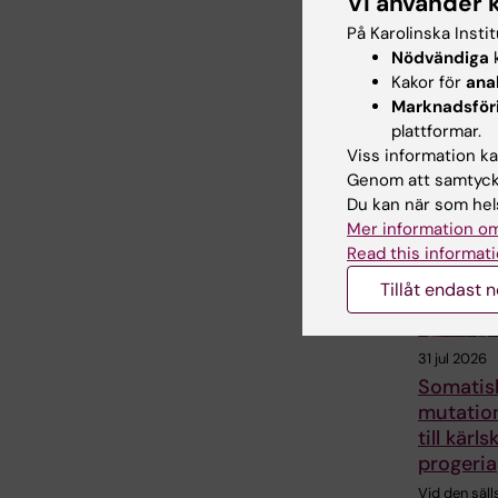
Vi använder 
På Karolinska Insti
Nödvändiga
k
Dela
Kakor för
ana
Marknadsför
plattformar.
Viss information kan
Relater
Genom att samtycka
Du kan när som hels
Mer information om
Read this informati
Tillåt endast 
31 jul 2026
Somatis
mutatio
till kärl
progeria
Vid den säll