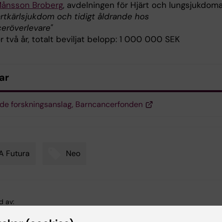
Månsson Broberg
, avdelningen för Hjärt och lungsjukdoma
ärtkärlsjukdom och tidigt åldrande hos
eröverlevare"
r två år, totalt beviljat belopp: 1 000 000 SEK
ar
ade forskningsanslag, Barncancerfonden
A Futura
Neo
d av:
enter
2021-12-21