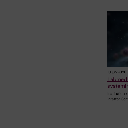
18 jun 2026
Labmed 
systemin
Institutione
inrättat Ce