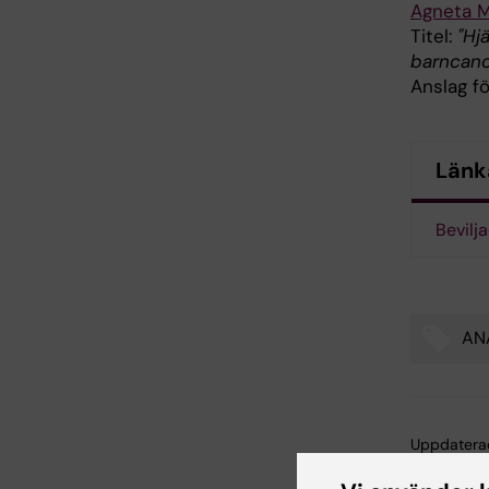
Agneta 
Titel:
"Hj
barncanc
Anslag fö
Länk
Bevilj
AN
Tags
Uppdatera
Amalia Kew