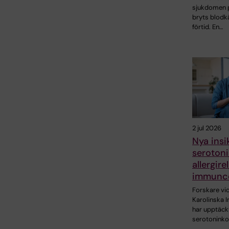
sjukdomen 
bryts blodkä
förtid. En…
2 jul 2026
Nya insi
serotoni
allergire
immunce
Forskare vi
Karolinska I
har upptäck
serotonink