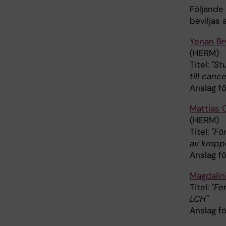
Följande 
beviljas
Yenan Br
(HERM)
Titel:
"St
till cance
Anslag fö
Mattias 
(HERM)
Titel:
"Fö
av kropp
Anslag fö
Magdalin
Titel:
"Fe
LCH"
Anslag fö