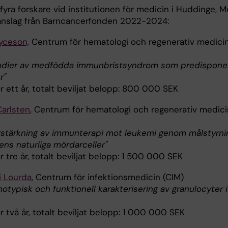
fyra forskare vid institutionen för medicin i Huddinge, 
 anslag från Barncancerfonden 2022-2024:
yceson,
Centrum för hematologi och regenerativ medici
udier av medfödda immunbristsyndrom som predispone
r"
r ett år, totalt beviljat belopp: 800 000 SEK
Carlsten
, Centrum för hematologi och regenerativ medici
rstärkning av immunterapi mot leukemi genom målstyrni
ens naturliga mördarceller"
r tre år, totalt beviljat belopp: 1 500 000 SEK
i Lourda
, Centrum för infektionsmedicin (CIM)
notypisk och funktionell karakterisering av granulocyter i
r två år, totalt beviljat belopp: 1 000 000 SEK