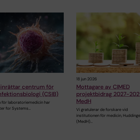
18 jun 2026
inrättar centrum för
Mottagare av CIMED
fektionsbiologi (CSIB)
projektbidrag 2027-202
MedH
n för laboratoriemedicin har
nter for Systems…
Vi gratulerar de forskare vid
institutionen för medicin, Hudding
(MedH)…