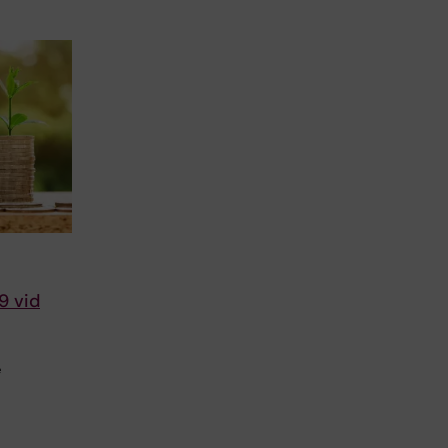
9 vid
e