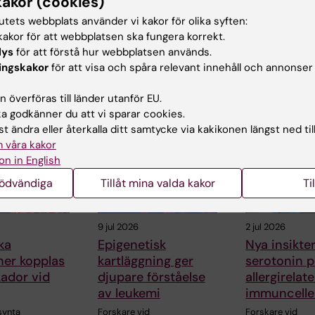
kakor (cookies)
tutets webbplats använder vi kakor för olika syften:
akor för att webbplatsen ska fungera korrekt.
lys
för att förstå hur webbplatsen används.
ingskakor
för att visa och spåra relevant innehåll och annonser
 överföras till länder utanför EU.
ade artiklar
 godkänner du att vi sparar cookies.
t ändra eller återkalla ditt samtycke via kakikonen längst ned til
 våra kakor
on in English
nödvändiga
Tillåt mina valda kakor
Ti
9 jul 2026
2 jul 2026
ka
Epigenetisk
Nya insikte
ner kopplas
kartläggning ger
serotonin p
skador vid
djupare förståelse
allergirelat
av leukemi
immuncelle
synta
Forskare vid
Forskare vid