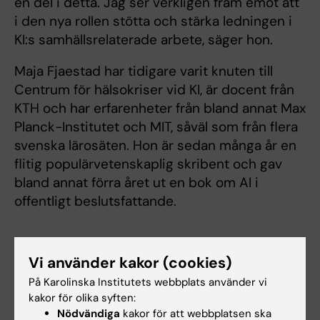
en del i detta. Jag ser verkligen fram emot att
i den nya rollen stötta och stärka ledningen i
KI:s samhällsrelaterade arbete, säger hon.
Maja Fjaestad har tidigare varit knuten till
Centrum för hälsokriser vid KI, är docent från
KTH och har erfarenheter från bland annat Max
Planck-Institutet och MIT, såväl som från flera
svenska lärosäten. Hon är sedan många år en
flitig populärvetenskaplig skribent och gav
bland annat förra året ut en bok om AI i
offentligt beslutsfattande.
Karriär
Ledning
Vi använder kakor (cookies)
Tags
På Karolinska Institutets webbplats använder vi
kakor för olika syften:
Uppdaterad av:
Nödvändiga
kakor för att webbplatsen ska