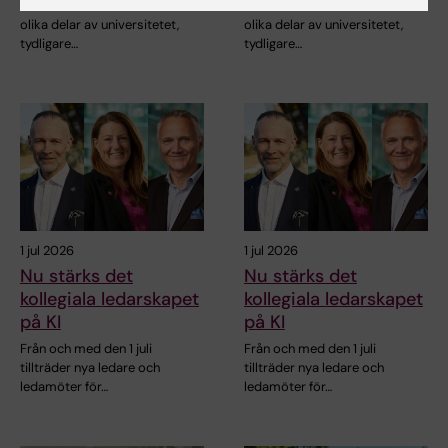
Ett ökat samarbete mellan
Ett ökat samarbete mellan
olika delar av universitetet,
olika delar av universitetet,
tydligare…
tydligare…
1 jul 2026
1 jul 2026
Nu stärks det
Nu stärks det
kollegiala ledarskapet
kollegiala ledarskapet
på KI
på KI
Från och med den 1 juli
Från och med den 1 juli
tillträder nya ledare och
tillträder nya ledare och
ledamöter för…
ledamöter för…