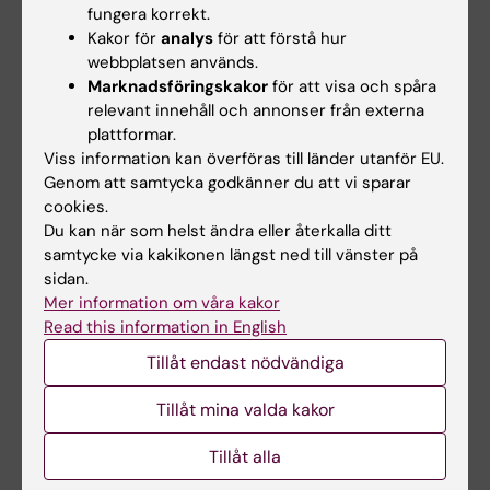
Anne Hammarskjöld
2025-11-03
fungera korrekt.
Kakor för
analys
för att förstå hur
webbplatsen används.
Marknadsföringskakor
för att visa och spåra
Dela
relevant innehåll och annonser från externa
plattformar.
Viss information kan överföras till länder utanför EU.
Relaterade artiklar
Genom att samtycka godkänner du att vi sparar
cookies.
Du kan när som helst ändra eller återkalla ditt
samtycke via kakikonen längst ned till vänster på
sidan.
Mer information om våra kakor
Read this information in English
Tillåt endast nödvändiga
6 jul 2026
6 jul 2026
Tillåt mina valda kakor
Dialog präglade
Dialog präglade
KIRA:s första
KIRA:s första
Tillåt alla
kvalitetsseminarium
kvalitetsseminarium