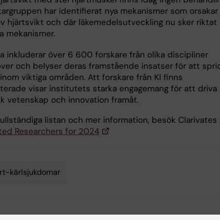
kargruppen har identifierat nya mekanismer som orsaka
v hjärtsvikt och där läkemedelsutveckling nu sker riktat
a mekanismer.
ta inkluderar över 6 600 forskare från olika discipliner
över och belyser deras framstående insatser för att spri
nom viktiga områden. Att forskare från KI finns
terade visar institutets starka engagemang för att driva
k vetenskap och innovation framåt.
ullständiga listan och mer information, besök Clarivates
ited Researchers for 2024
rt-kärlsjukdomar
d av: