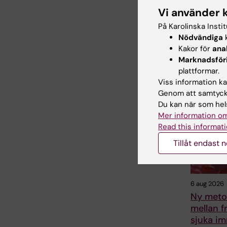
Vi använder 
Anne Hamm
På Karolinska Insti
Nödvändiga
k
Dela
Kakor för
ana
Marknadsför
plattformar.
Viss information kan
Relater
Genom att samtycka
Du kan när som hels
Mer information om
Read this informati
Tillåt endast 
6 aug 2026
Ny metod
mellan f
sjuka im