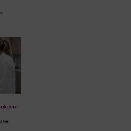
e,…
lsjukdom
i har