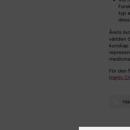
Fors
typ a
dess
Årets lis
världen 
kunskap i
represen
medicins
För den f
Highly C
Hjä
Tags
Uppdatera