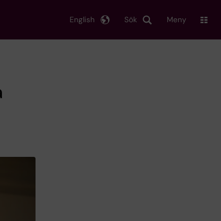
English
Sök
Meny
å
s