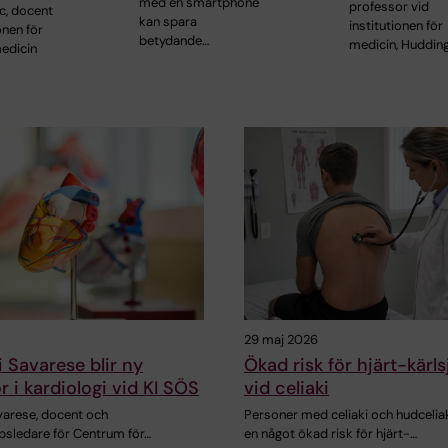
med en smartphone
professor vid
c, docent
kan spara
institutionen för
onen för
betydande…
medicin, Hudding
edicin
29 maj 2026
i Savarese blir ny
Ökad risk för hjärt-kär
r i kardiologi vid KI SÖS
vid celiaki
varese, docent och
Personer med celiaki och hudceliak
psledare för Centrum för…
en något ökad risk för hjärt-…