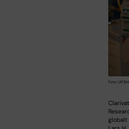
Foto: Ulf Si
Clariva
Researc
globalt
Lars H.