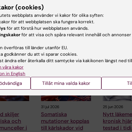
kakor (cookies)
arskjöld
2024-12-03
tutets webbplats använder vi kakor för olika syften:
akor för att webbplatsen ska fungera korrekt.
lys
för att förstå hur webbplatsen används.
ingskakor
för att visa och spåra relevant innehåll och annonser
 överföras till länder utanför EU.
ade artiklar
 godkänner du att vi sparar cookies.
t ändra eller återkalla ditt samtycke via kakikonen längst ned til
 våra kakor
on in English
nödvändiga
Tillåt mina valda kakor
Ti
31 jul 2026
25 jun 2026
 skiljer
Somatiska
Nytt läkem
riska och
mutationer kopplas
kronisk hjär
munceller i
till kärlskador vid
testad i tid