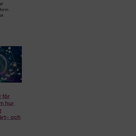
el
tform
isk
 för
om hur
g
ärt- och