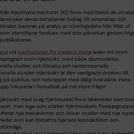
från Karolinska Institutet (KI) finns med bland de utvald
nderstryker deras betydande bidrag till vetenskap och
 Urvalet baseras på analys av citeringsdata från Web of
 som identifierar forskare med stor påverkan genom hög
publikationer.
Lund
vid
institutionen för medicin Solna
leder ett brett
gsprogram inom hjärtsvikt, med både djurmodeller,
onella studier, och kliniska och randomiserade
ionella studier. Hjärtsvikt är den vanligaste orsaken till
g på sjukhus, och förknippat med dålig livskvalité. Hans
rupp fokuserar i huvudsak på två stora frågor:
hjärtsvikt med svag hjärtmuskel finns läkemedel som br
oppet, men inga som stärker hjärtmuskeln. Forskargruppe
tifierar nya mekanismer och driver studier med nya type
edel som kan förbättra hjärtats kontraktilitet och
förmåga.
järtsvikt med stel hjärtmuskel finns idag ingen behandli