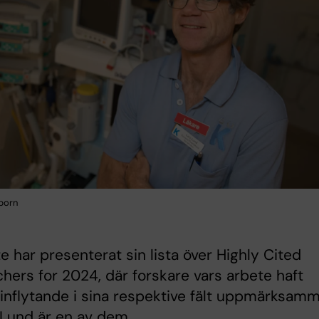
rborn
te har presenterat sin lista över Highly Cited
hers for 2024, där forskare vars arbete haft
 inflytande i sina respektive fält uppmärksamm
 Lund är en av dem.