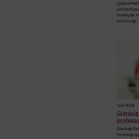
Ljubica Mati
vid instituti
molekylär m
och kirurgi…
1 jun 2026
Gianluig
professo
Gianluigi Sa
forskargrup