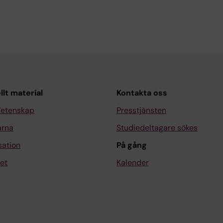
llt material
Kontakta oss
Vetenskap
Presstjänsten
arna
Studiedeltagare sökes
sation
På gång
et
Kalender