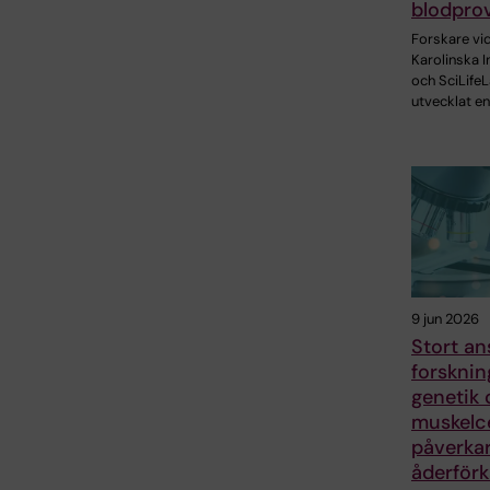
blodpro
Forskare vi
Karolinska I
och SciLifeL
utvecklat en
9 jun 2026
Stort ans
forskni
genetik 
muskelce
påverka
åderförk