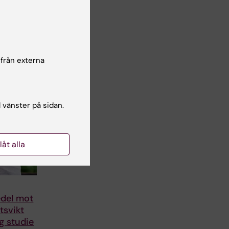
 från externa
l vänster på sidan.
llåt alla
edel mot
tsvikt
ig studie