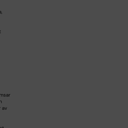
a,
t
omsar
n
r av
ng.