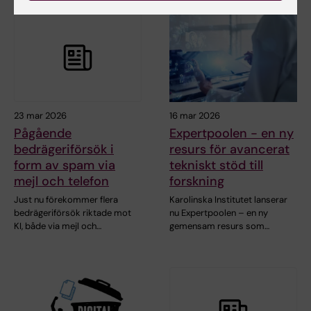
23 mar 2026
16 mar 2026
Pågående
Expertpoolen - en ny
bedrägeriförsök i
resurs för avancerat
form av spam via
tekniskt stöd till
mejl och telefon
forskning
Just nu förekommer flera
Karolinska Institutet lanserar
bedrägeriförsök riktade mot
nu Expertpoolen – en ny
KI, både via mejl och…
gemensam resurs som…