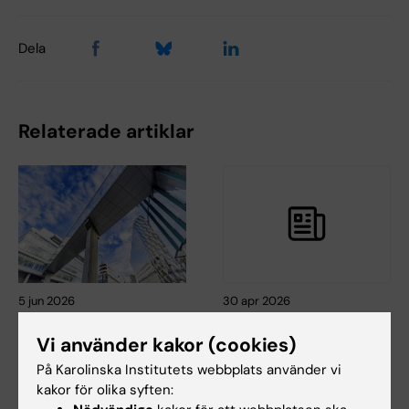
Dela
Relaterade artiklar
5 jun 2026
30 apr 2026
KI och Karolinska
Nytt ramavtal med
Vi använder kakor (cookies)
Universitetssjukhuset
Dustin för licenser
lanserar gemensam
och molntjänster
På Karolinska Institutets webbplats använder vi
leveransyta för
kakor för olika syften:
Från och med 1 maj gäller ett
hälsodata
nytt ramavtal med Dustin för