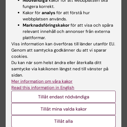
Nödvändiga
kakor för att webbplatsen ska
köp av licenser…
fungera korrekt.
KI och Karolinska
Kakor för
analys
för att förstå hur
Universitetssjukhuset har
utvecklat en ny leveransyta…
webbplatsen används.
Marknadsföringskakor
för att visa och spåra
relevant innehåll och annonser från externa
plattformar.
Viss information kan överföras till länder utanför EU.
Genom att samtycka godkänner du att vi sparar
cookies.
Du kan när som helst ändra eller återkalla ditt
samtycke via kakikonen längst ned till vänster på
sidan.
20 apr 2026
7 apr 2026
Mer information om våra kakor
Microsoft Teams: nytt
Ökad säkerhet på
Read this information in English
formulär för skapa
Mac-datorer
Tillåt endast nödvändiga
team
Som del av ITA:s systematiska
säkerhetsarbete distribueras
I framtiden kommer du skapa
Tillåt mina valda kakor
nu JAMF…
nya team genom ett nytt
formulär, enkelt…
Tillåt alla