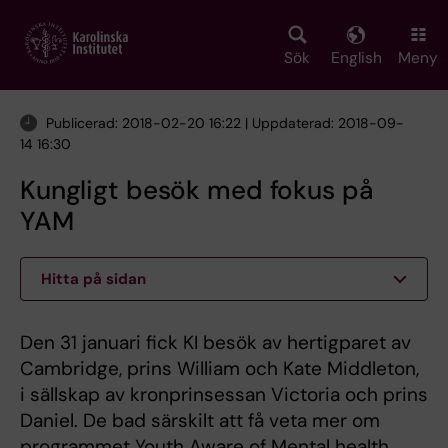
Skip
to
main
Sök
English
Meny
content
Publicerad: 2018-02-20 16:22 | Uppdaterad: 2018-09-
14 16:30
Kungligt besök med fokus på
YAM
Hitta på sidan
Den 31 januari fick KI besök av hertigparet av
Cambridge, prins William och Kate Middleton,
i sällskap av kronprinsessan Victoria och prins
Daniel. De bad särskilt att få veta mer om
programmet Youth Aware of Mental health