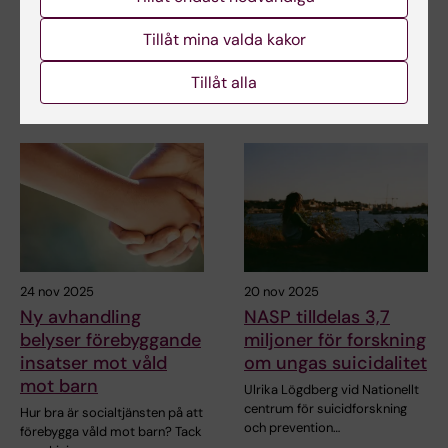
provat att anpassa…
njursjukdom
Tillåt mina valda kakor
Små avvikelser i njurfunktion,
även inom det intervall som
Tillåt alla
anses normalt,…
24 nov 2025
20 nov 2025
Ny avhandling
NASP tilldelas 3,7
belyser förebyggande
miljoner för forskning
insatser mot våld
om ungas suicidalitet
mot barn
Ulrika Lögdberg vid Nationellt
centrum för suicidforskning
Hur bra är socialtjänsten på att
och prevention…
förebygga våld mot barn? Tack