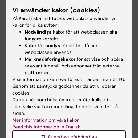
Institutionen för
Tre forskare som vill
Vi använder kakor (cookies)
lärande, informatik,
förbättra
management och
trafiksäkerheten
På Karolinska Institutets webbplats använder vi
etik i fokus
kakor för olika syften:
Frustration bakom ratten kan
öka risken för olyckor – men
Nödvändiga
kakor för att webbplatsen ska
Institutionen för lärande,
det är långt…
informatik, management och
fungera korrekt.
etik (LIME)…
Kakor för
analys
för att förstå hur
webbplatsen används.
Marknadsföringskakor
för att visa och spåra
relevant innehåll och annonser från externa
plattformar.
Viss information kan överföras till länder utanför EU.
Genom att samtycka godkänner du att vi sparar
cookies.
Du kan när som helst ändra eller återkalla ditt
samtycke via kakikonen längst ned till vänster på
16 jan 2026
17 dec 2025
sidan.
Enkel metod kan
Blir skoldagen bättre
Mer information om våra kakor
möjliggöra tidig
med senare start?
Read this information in English
upptäckt och
Theresa Lemke samlar in data
prevention av kronisk
Tillåt endast nödvändiga
från en studie där skolor