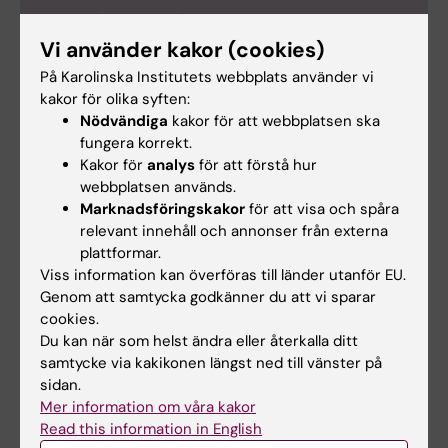
Om Björn Högberg
Vi använder kakor (cookies)
Professor i molekylära systems biofysik vid
På Karolinska Institutets webbplats använder vi
institutionen för medicinsk biokemi och
kakor för olika syften:
biofysik
Nödvändiga
kakor för att webbplatsen ska
fungera korrekt.
Björn Högberg
är född 1975 och uppvuxen i
Kakor för
analys
för att förstå hur
Sundsvall. Efter civilingenjörsexamen i teknisk
webbplatsen används.
fysik vid Uppsala universitet 2000 fördjupade
Marknadsföringskakor
för att visa och spåra
han sig i supraledning vid Chalmers och blev tekn
relevant innehåll och annonser från externa
lic 2002. Han disputerade 2007 vid
plattformar.
Mittuniversitetet, Sundsvall, med en avhandling
Viss information kan överföras till länder utanför EU.
om DNA-medierade självsamlande
Genom att samtycka godkänner du att vi sparar
nanostrukturer.
cookies.
Du kan när som helst ändra eller återkalla ditt
samtycke via kakikonen längst ned till vänster på
2008–2010 var Björn Högberg postdoc vid
sidan.
Harvard Medical School, Boston, MA, USA. Han
Mer information om våra kakor
kom till KI och institutionen för neurovetenskap
Read this information in English
2010. 2015 blev han docent och flyttade till