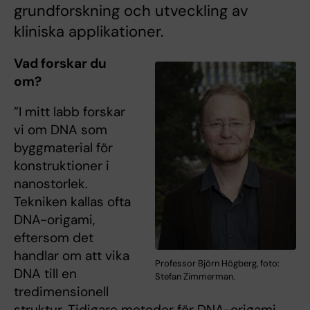
grundforskning och utveckling av
kliniska applikationer.
Vad forskar du
om?
”I mitt labb forskar
vi om DNA som
byggmaterial för
konstruktioner i
nanostorlek.
Tekniken kallas ofta
DNA-origami,
eftersom det
handlar om att vika
Professor Björn Högberg, foto:
DNA till en
Stefan Zimmerman.
tredimensionell
struktur. Tidigare metoder för DNA-origami