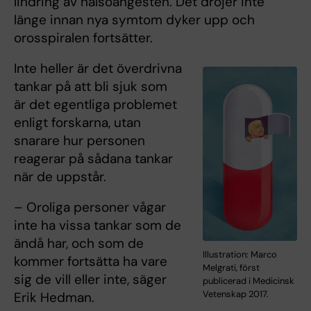
lindring av hälsoångesten. Det dröjer inte
länge innan nya symtom dyker upp och
orosspiralen fortsätter.
Inte heller är det överdrivna
tankar på att bli sjuk som
är det egentliga problemet
enligt forskarna, utan
snarare hur personen
reagerar på sådana tankar
när de uppstår.
– Oroliga personer vågar
inte ha vissa tankar som de
ändå har, och som de
Illustration: Marco
kommer fortsätta ha vare
Melgrati, först
sig de vill eller inte, säger
publicerad i Medicinsk
Vetenskap 2017.
Erik Hedman.