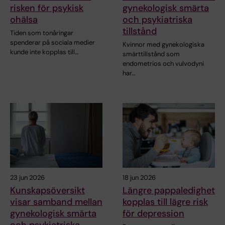
risken för psykisk
gynekologisk smärta
ohälsa
och psykiatriska
tillstånd
Tiden som tonåringar
spenderar på sociala medier
Kvinnor med gynekologiska
kunde inte kopplas till…
smärttillstånd som
endometrios och vulvodyni
har…
23 jun 2026
18 jun 2026
Kunskapsöversikt
Längre pappaledighet
visar samband mellan
kopplas till lägre risk
gynekologisk smärta
för depression
och psykiatriska