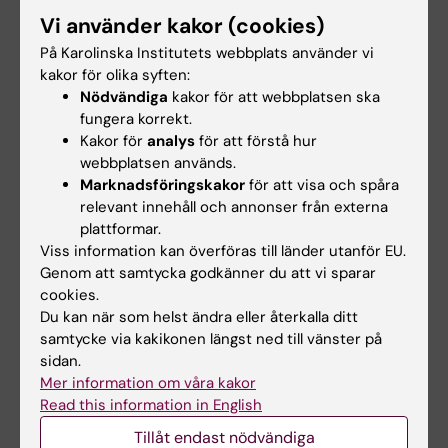
sitt liv för mycket, utan att trots oron försöka
Vi använder kakor (cookies)
leva så som man egentligen skulle vilja.
På Karolinska Institutets webbplats använder vi
kakor för olika syften:
Han ger några tips:
Nödvändiga
kakor för att webbplatsen ska
fungera korrekt.
– När en orostanke kommer, träng inte undan
Kakor för
analys
för att förstå hur
den utan uppmärksamma den och tänk den
webbplatsen används.
fullt ut, även om du till exempel sitter på en
Marknadsföringskakor
för att visa och spåra
middag. Om du är rädd för en sjukdom,
relevant innehåll och annonser från externa
plattformar.
föreställ dig att du faktiskt blir sjuk och att det
Viss information kan överföras till länder utanför EU.
kanske till och med kommer gå så långt att du
Genom att samtycka godkänner du att vi sparar
dör. Känn efter hur det känns. Sedan försöker
cookies.
du skifta fokus och delta i samtalet som
Du kan när som helst ändra eller återkalla ditt
vanligt, trots att du vet att den jobbiga tanken
samtycke via kakikonen längst ned till vänster på
sidan.
finns där, säger han.
Mer information om våra kakor
Read this information in English
Den som övar sig på detta kommer att erfara
att tankarna i sig inte är katastrofala, utan att
Tillåt endast nödvändiga