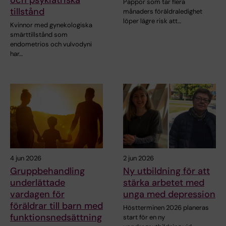
Pappor som tar flera
tillstånd
månaders föräldraledighet
löper lägre risk att…
Kvinnor med gynekologiska
smärttillstånd som
endometrios och vulvodyni
har…
4 jun 2026
2 jun 2026
Gruppbehandling
Ny utbildning för att
underlättade
stärka arbetet med
vardagen för
unga med depression
föräldrar till barn med
Höstterminen 2026 planeras
funktionsnedsättning
start för en ny