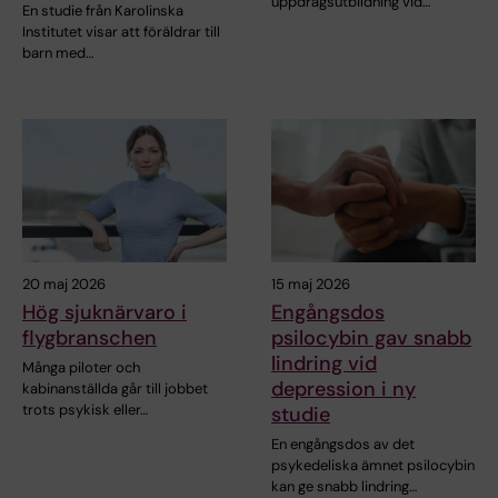
uppdragsutbildning vid…
En studie från Karolinska
Institutet visar att föräldrar till
barn med…
20 maj 2026
15 maj 2026
Hög sjuknärvaro i
Engångsdos
flygbranschen
psilocybin gav snabb
lindring vid
Många piloter och
depression i ny
kabinanställda går till jobbet
trots psykisk eller…
studie
En engångsdos av det
psykedeliska ämnet psilocybin
kan ge snabb lindring…