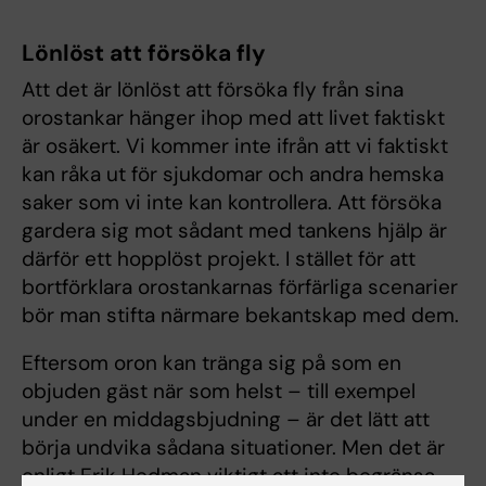
Lönlöst att försöka fly
Att det är lönlöst att försöka fly från sina
orostankar hänger ihop med att livet faktiskt
är osäkert. Vi kommer inte ifrån att vi faktiskt
kan råka ut för sjukdomar och andra hemska
saker som vi inte kan kontrollera. Att försöka
gardera sig mot sådant med tankens hjälp är
därför ett hopplöst projekt. I stället för att
bortförklara orostankarnas förfärliga scenarier
bör man stifta närmare bekantskap med dem.
Eftersom oron kan tränga sig på som en
objuden gäst när som helst – till exempel
under en middagsbjudning – är det lätt att
börja undvika sådana situationer. Men det är
enligt Erik Hedman viktigt att inte begränsa