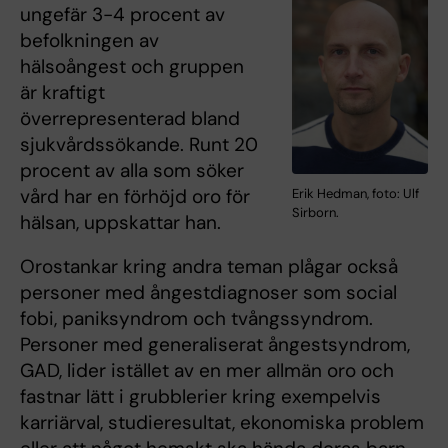
ungefär 3-4 procent av
befolkningen av
hälsoångest och gruppen
är kraftigt
överrepresenterad bland
sjukvårdssökande. Runt 20
procent av alla som söker
vård har en förhöjd oro för
Erik Hedman, foto: Ulf
Sirborn.
hälsan, uppskattar han.
Orostankar kring andra teman plågar också
personer med ångestdiagnoser som social
fobi, paniksyndrom och tvångssyndrom.
Personer med generaliserat ångestsyndrom,
GAD, lider istället av en mer allmän oro och
fastnar lätt i grubblerier kring exempelvis
karriärval, studieresultat, ekonomiska problem