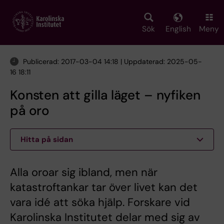
Skip
to
main
Sök
English
Meny
content
Publicerad: 2017-03-04 14:18 | Uppdaterad: 2025-05-
16 18:11
Konsten att gilla läget – nyfiken
på oro
Hitta på sidan
Alla oroar sig ibland, men när
katastroftankar tar över livet kan det
vara idé att söka hjälp. Forskare vid
Karolinska Institutet delar med sig av