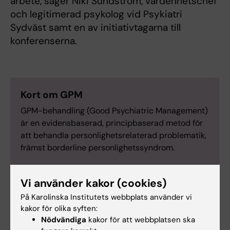
arbete, säger Niki Sundström, vårdenhetschef
och legitimerad psykolog vid Psykiatri
Sydväst samt en av initiativtagarna till
konferenserna.
Kort om GPM
GPM-behandling (Good Psychiatric Management)
är en evidensbaserad, principbaserad metod för
att behandla personlighetsrelaterad problematik,
främst borderline personlighetssyndrom.
Vi använder kakor (cookies)
På Karolinska Institutets webbplats använder vi
Uppdragsutbildning
kakor för olika syften:
Tags
Nödvändiga
kakor för att webbplatsen ska