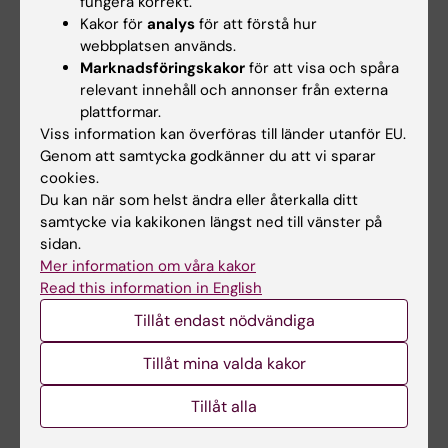
fungera korrekt.
Kakor för
analys
för att förstå hur
Uppdaterad av:
webbplatsen används.
Anne Hammarskjöld
2026-05-13
Marknadsföringskakor
för att visa och spåra
relevant innehåll och annonser från externa
plattformar.
Dela
Viss information kan överföras till länder utanför EU.
Genom att samtycka godkänner du att vi sparar
cookies.
Du kan när som helst ändra eller återkalla ditt
samtycke via kakikonen längst ned till vänster på
Mer om det här ämnet
sidan.
Mer information om våra kakor
Svensk personlighetspsykiatrisk kongress 2026
Read this information in English
International Conference on Good Psychiatric
Tillåt endast nödvändiga
Management for Personality Disorde…
Tillåt mina valda kakor
Tillåt alla
Relaterade artiklar