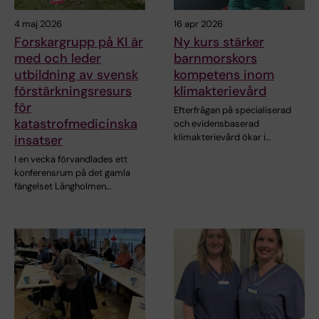
4 maj 2026
16 apr 2026
Forskargrupp på KI är
Ny kurs stärker
med och leder
barnmorskors
utbildning av svensk
kompetens inom
förstärkningsresurs
klimakterievård
för
Efterfrågan på specialiserad
katastrofmedicinska
och evidensbaserad
klimakterievård ökar i…
insatser
I en vecka förvandlades ett
konferensrum på det gamla
fängelset Långholmen…