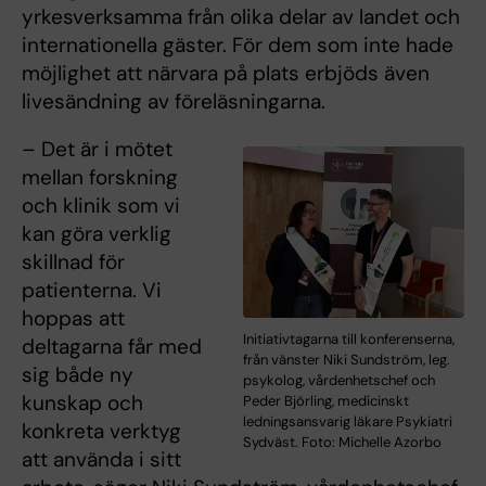
yrkesverksamma från olika delar av landet och
internationella gäster. För dem som inte hade
möjlighet att närvara på plats erbjöds även
livesändning av föreläsningarna.
– Det är i mötet
mellan forskning
och klinik som vi
kan göra verklig
skillnad för
patienterna. Vi
hoppas att
Initiativtagarna till konferenserna,
deltagarna får med
från vänster Niki Sundström, leg.
sig både ny
psykolog, vårdenhetschef och
kunskap och
Peder Björling, medicinskt
ledningsansvarig läkare Psykiatri
konkreta verktyg
Sydväst. Foto: Michelle Azorbo
att använda i sitt