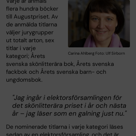
Varje år anmäls
flera hundra böcker
till Augustpriset. Av
de anmälda titlarna
väljer jurygrupper
ut totalt arton, sex
titlar i varje
Carina Ahlberg Foto: Ulf Sirborn
kategori; Årets
svenska skönlitterära bok, Årets svenska
fackbok och Årets svenska barn- och
ungdomsbok.
"Jag ingår i elektorsförsamlingen för
det skönlitterära priset i år och nästa
år – jag läser som en galning just nu."
De nominerade titlarna i varje kategori läses
sedan av en elektorsförsamling, och det är