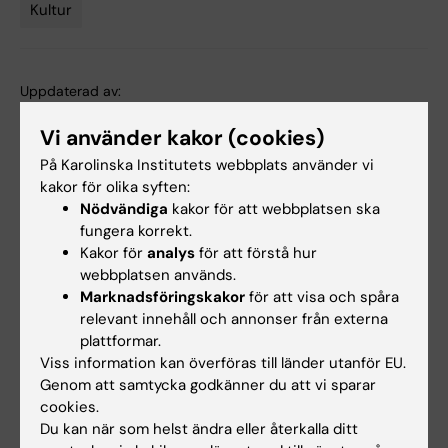
Kultur
Tags
Uppdaterad av:
Katarina Amcoff
2025-10-22
Innehållsgranskare:
Vi använder kakor (cookies)
Katarina Amcoff
På Karolinska Institutets webbplats använder vi
kakor för olika syften:
Nödvändiga
kakor för att webbplatsen ska
Dela
fungera korrekt.
Kakor för
analys
för att förstå hur
webbplatsen används.
Marknadsföringskakor
för att visa och spåra
Relaterade artiklar
relevant innehåll och annonser från externa
plattformar.
Viss information kan överföras till länder utanför EU.
Genom att samtycka godkänner du att vi sparar
cookies.
Du kan när som helst ändra eller återkalla ditt