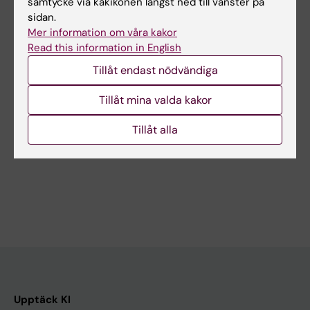
samtycke via kakikonen längst ned till vänster på
sidan.
Mer information om våra kakor
17 dec 2025
5 nov 2025
Read this information in English
KIB får nytt uppdrag
Ny utställning på
att leda utvecklingen
universitetsbiblioteke
Tillåt endast nödvändiga
av KI:s
t i Solna – Livets
Tillåt mina valda kakor
kulturverksamhet
skörhet
Karolinska Institutets
Hagströmerbibliotekets f.d
Tillåt alla
universitetsbibliotek (KIB) har
utställning Livets skörhet –
av rektor fått i…
500 år av kunskap…
Upptäck KI