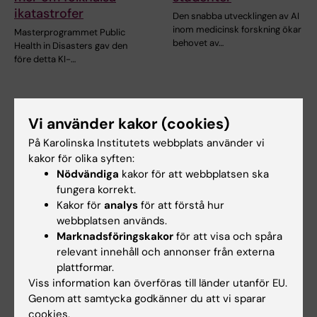
ikatastrofer
Den snabba utvecklingen av AI
inom medicinsk forskning ökar
Masterprogrammet Public
behovet av…
Health in Disasters gav den
före detta KI-…
Vi använder kakor (cookies)
På Karolinska Institutets webbplats använder vi
kakor för olika syften:
Nödvändiga
kakor för att webbplatsen ska
fungera korrekt.
Kakor för
analys
för att förstå hur
17 jun 2026
17 jun 2026
webbplatsen används.
Nu går "sista kullen"
Pedagogiska
Marknadsföringskakor
för att visa och spåra
från gamla
framgångar förs
relevant innehåll och annonser från externa
läkarprogrammet ut i
vidare till det nya
plattformar.
yrkeslivet
läkarprogrammet
Viss information kan överföras till länder utanför EU.
När Gottfrid Rehnman och
Den 5 juni examinerades den
Genom att samtycka godkänner du att vi sparar
hans kursare på det 5,5-åriga
sista kullen studenter från det
cookies.