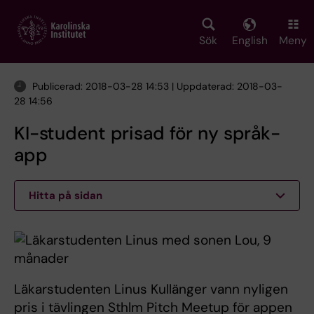
Skip
to
main
Sök
English
Meny
content
Publicerad: 2018-03-28 14:53 | Uppdaterad: 2018-03-
28 14:56
KI-student prisad för ny språk-
app
Hitta på sidan
Läkarstudenten Linus Kullänger vann nyligen
pris i tävlingen Sthlm Pitch Meetup för appen