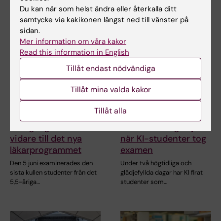
läkarprogrammet går…
5,5-åriga…
Du kan när som helst ändra eller återkalla ditt
samtycke via kakikonen längst ned till vänster på
sidan.
Mer information om våra kakor
Read this information in English
Tillåt endast nödvändiga
Tillåt mina valda kakor
17 jun 2026
10 jun 2026
Tillåt alla
Pedagogiska
Två dagar av firande,
framgångar förs
stolthet och glädje
vidare till det nya
när KI-studenter tog
läkarprogrammet
examen
Den 5 juni examinerades den
Under två högtidliga och
sista kullen studenter från det
glädjefyllda dagar har KI firat
5,5-åriga…
studenter som…