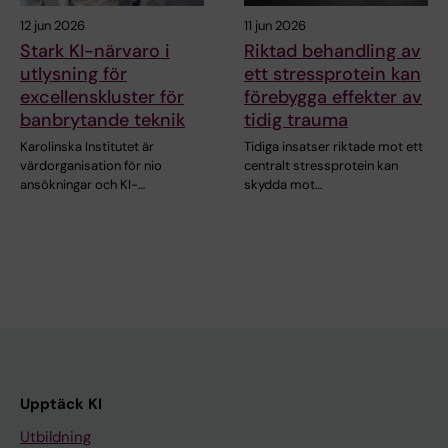
12 jun 2026
11 jun 2026
Stark KI-närvaro i
Riktad behandling av
utlysning för
ett stressprotein kan
excellenskluster för
förebygga effekter av
banbrytande teknik
tidig trauma
Karolinska Institutet är
Tidiga insatser riktade mot ett
värdorganisation för nio
centralt stressprotein kan
ansökningar och KI-…
skydda mot…
Upptäck KI
Utbildning