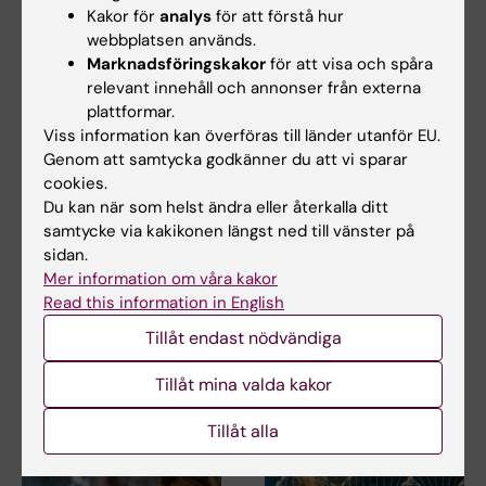
Kakor för
analys
för att förstå hur
webbplatsen används.
Marknadsföringskakor
för att visa och spåra
relevant innehåll och annonser från externa
plattformar.
Viss information kan överföras till länder utanför EU.
Genom att samtycka godkänner du att vi sparar
cookies.
2 aug 2026
28 jul 2026
Du kan när som helst ändra eller återkalla ditt
Rekordmånga firade
KI-forskare bakom
samtycke via kakikonen längst ned till vänster på
lika villkor med KI i
modekreation som
sidan.
Prideparaden
lyfter utmaningar
Mer information om våra kakor
med hiv
Sensommarsolen värmde över
Read this information in English
Stockholm när Karolinska
När den 26:e internationella
Tillåt endast nödvändiga
Institutet deltog i…
aidskonferensen (AIDS 2026)
öppnar i Rio de…
Tillåt mina valda kakor
Tillåt alla