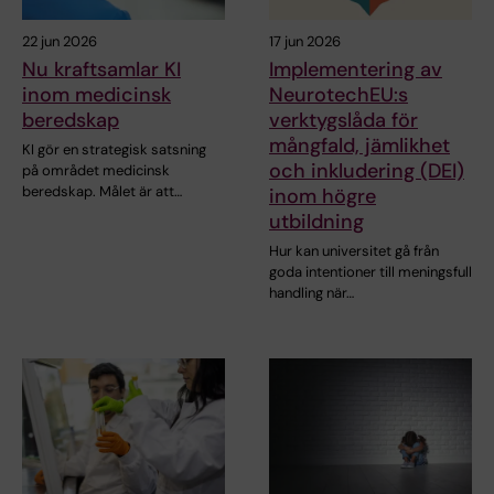
22 jun 2026
17 jun 2026
Nu kraftsamlar KI
Implementering av
inom medicinsk
NeurotechEU:s
beredskap
verktygslåda för
mångfald, jämlikhet
KI gör en strategisk satsning
och inkludering (DEI)
på området medicinsk
beredskap. Målet är att…
inom högre
utbildning
Hur kan universitet gå från
goda intentioner till meningsfull
handling när…