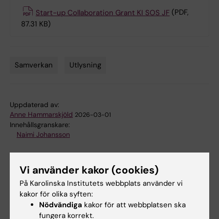
Start-up Collaboration Grant KI SOS JF
(PDF,
87.31 KB)
Samverkan
Utlysning
Tags
Uppdaterad av:
Anne Hammarskjöld
2026-03-01
Innehållsgranskare:
Naimi Johansson
Vi använder kakor (cookies)
Dela
På Karolinska Institutets webbplats använder vi
kakor för olika syften:
Nödvändiga
kakor för att webbplatsen ska
Relaterade artiklar
fungera korrekt.