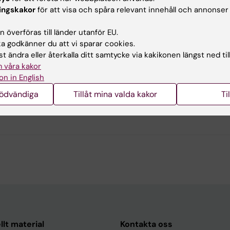
ingskakor
för att visa och spåra relevant innehåll och annonser
: Irene Stevens
 överföras till länder utanför EU.
 godkänner du att vi sparar cookies.
ciLifeLab, Tomtebodavägen 23A, Solna.
t ändra eller återkalla ditt samtycke via kakikonen längst ned til
 våra kakor
ill Irene Stevens disputation: "RNA metabolism as a readout of
on in English
nödvändiga
Tillåt mina valda kakor
Ti
C1 Mikrobiologi, tumör- och cellbiologi, C1.SciLife.Pelechano, C1.SciLi
llt material
Kontakta oss