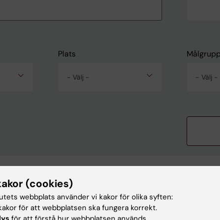
Plats
Målgrup
- Välj -
- Välj -
kakor (cookies)
era på denna sökning som Webcal
tutets webbplats använder vi kakor för olika syften:
akor för att webbplatsen ska fungera korrekt.
lys
för att förstå hur webbplatsen används.