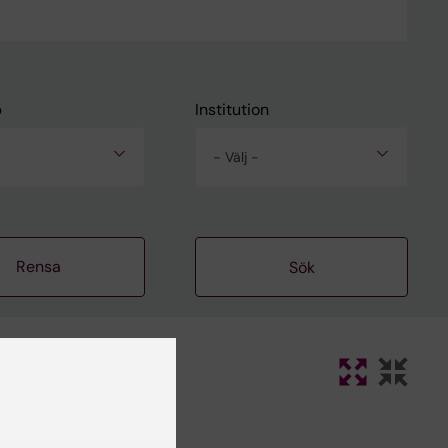
p
Institution
- Välj -
Rensa