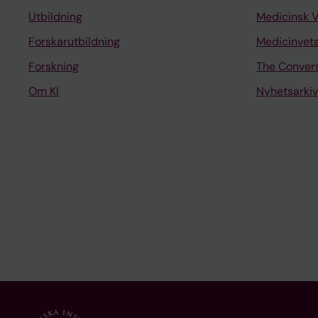
Utbildning
Medicinsk 
Forskarutbildning
Medicinvet
Forskning
The Conver
Om KI
Nyhetsarkiv