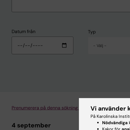
Datum från
Typ
- Välj -
Vi använder 
Prenumerera på denna sökning som RSS
Prenumer
På Karolinska Insti
Nödvändiga
k
4 september
Kakor för
ana