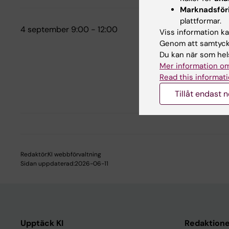
Marknadsför
plattformar.
4 september 9:00 - 12:00
Disputation
Viss information kan
Genom att samtycka
Air&Fire, S
Du kan när som hels
Övrigt
Mer information om
Välkommen t
Read this informati
Tillåt endast 
Avhandlingar
Redaktör:
KI webbförvaltning
Sidan uppdaterad:
2026-06-11
Upptäck KI
Redaktione