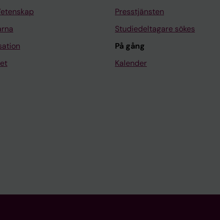
Vetenskap
Presstjänsten
arna
Studiedeltagare sökes
sation
På gång
et
Kalender