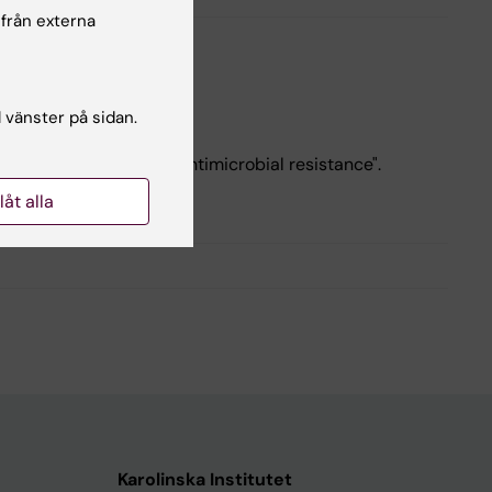
 från externa
l vänster på sidan.
 cellular fitness and antimicrobial resistance".
llåt alla
fe
Karolinska Institutet