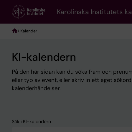
Skip
to
Karolinska Institutets k
main
content
/ Kalender
Breadcrumb
KI-kalendern
På den här sidan kan du söka fram och prenume
eller typ av event, eller skriv in ett eget sökor
kalenderhändelser.
Sök i KI-kalendern