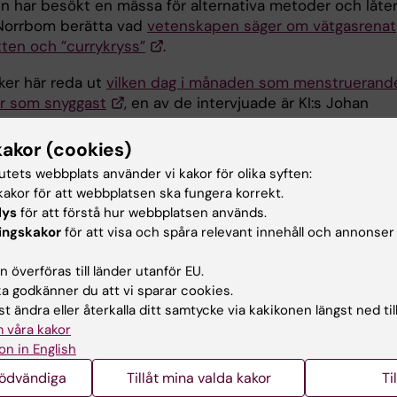
n har besökt en mässa för alternativa metoder och låter 
Norrbom berätta vad
vetenskapen säger om vätgasrenat
tten och ”currykryss”
.
ker här reda ut
vilken dag i månaden som menstruerand
är som snyggast
, en av de intervjuade är KI:s Johan
öm.
kakor (cookies)
et tar här hjälp av KI-psykolog Elin Lindsäter för att be
tutets webbplats använder vi kakor för olika syften:
 är
skillnaden mellan ångest och depression
.
akor för att webbplatsen ska fungera korrekt.
lys
för att förstå hur webbplatsen används.
Larsson hjälper här MåBra:s läsare att reda ut vad som ä
ingskakor
för att visa och spåra relevant innehåll och annonser
inte kring hälsoeffekten av att dricka kaffe
.
 överföras till länder utanför EU.
 godkänner du att vi sparar cookies.
t ändra eller återkalla ditt samtycke via kakikonen längst ned til
i medierna
 våra kakor
on in English
nödvändiga
Tillåt mina valda kakor
Ti