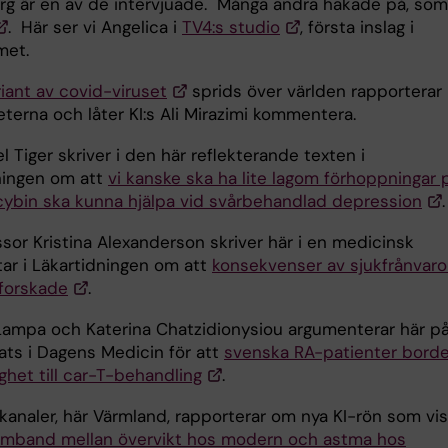
rg är en av de intervjuade. Många andra hakade på, som
. Här ser vi Angelica i
TV4:s studio
, första inslag i
met.
iant av covid-viruset
sprids över världen rapporterar
terna och låter KI:s Ali Mirazimi kommentera.
el Tiger skriver i den här reflekterande texten i
ningen om att
vi kanske ska ha lite lagom förhoppningar 
ocybin ska kunna hjälpa vid svårbehandlad depression
sor Kristina Alexanderson skriver här i en medicinsk
r i Läkartidningen om att
konsekvenser av sjukfrånvaro
eforskade
.
 Lampa och Katerina Chatzidionysiou argumenterar här p
ats i Dagens Medicin för att
svenska RA-patienter bord
ghet till car-T-behandling
.
kanaler, här Värmland, rapporterar om nya KI-rön som vis
mband mellan övervikt hos modern och astma hos