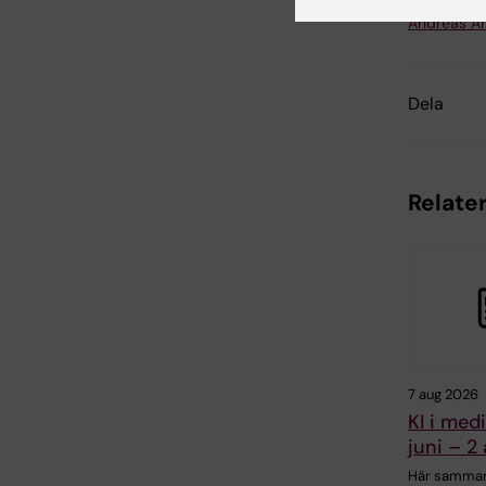
Uppdatera
Andreas A
Dela
Relater
7 aug 2026
KI i med
juni – 2
Här samman