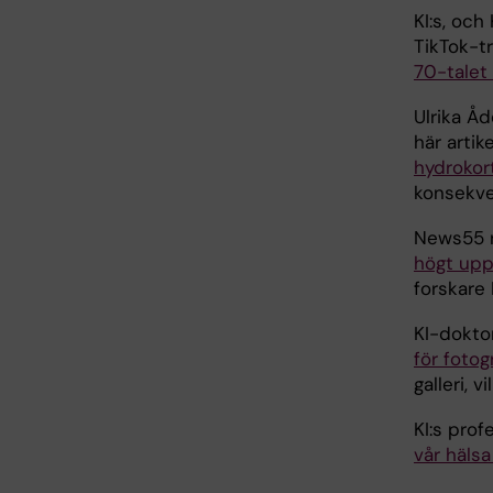
KI:s, oc
TikTok-t
70-talet
Ulrika Åd
här arti
hydrokor
konsekve
News55 r
högt upp
forskare 
KI-dokto
för fotog
galleri, 
KI:s prof
vår häls