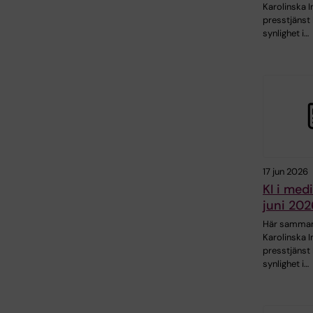
Karolinska I
presstjänst 
synlighet i…
17 jun 2026
KI i med
juni 202
Här samman
Karolinska I
presstjänst 
synlighet i…