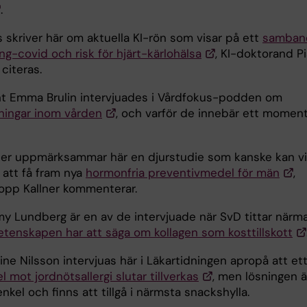
.
 skriver här om aktuella KI-rön som visar på ett
samban
ng-covid och risk för hjärt-kärlohälsa
, KI-doktorand P
 citeras.
t Emma Brulin intervjuades i Vårdfokus-podden om
vningar inom vården
, och varför de innebär ett momen
er uppmärksammar här en djurstudie som kanske kan v
l att få fram nya
hormonfria preventivmedel för män
,
opp Kallner kommenterar.
my Lundberg är en av de intervjuade när SvD tittar närm
etenskapen har att säga om kollagen som kosttillskott
line Nilsson intervjuas här i Läkartidningen apropå att et
 mot jordnötsallergi slutar tillverkas
, men lösningen ä
nkel och finns att tillgå i närmsta snackshylla.