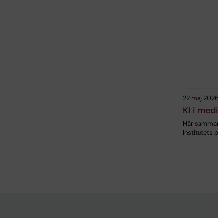
22 maj 202
KI i med
Här sammanf
Institutets p