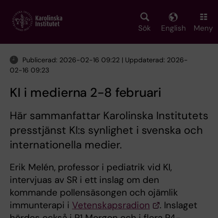
Skip
to
main
Sök
English
Meny
content
Publicerad: 2026-02-16 09:22 | Uppdaterad: 2026-
02-16 09:23
KI i medierna 2-8 februari
Här sammanfattar Karolinska Institutets
presstjänst KI:s synlighet i svenska och
internationella medier.
Erik Melén, professor i pediatrik vid KI,
intervjuas av SR i ett inslag om den
kommande pollensäsongen och ojämlik
immunterapi i
Vetenskapsradion
. Inslaget
hördes också i P1 Morgon och i flera P4-