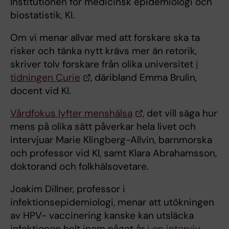
Institutionen för medicinsk epidemiologi och
biostatistik, KI.
Om vi menar allvar med att forskare ska ta
risker och tänka nytt krävs mer än retorik,
skriver tolv forskare från olika universitet
i
tidningen Curie
, däribland Emma Brulin,
docent vid KI.
Vårdfokus lyfter menshälsa
, det vill säga hur
mens på olika sätt påverkar hela livet och
intervjuar Marie Klingberg-Allvin, barnmorska
och professor vid KI, samt Klara Abrahamsson,
doktorand och folkhälsovetare.
Joakim Dillner, professor i
infektionsepidemiologi, menar att utökningen
av HPV- vaccinering kanske kan utsläcka
infektionen helt inom något år
i en intervju