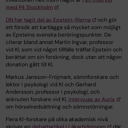
med P4 Stockholm
.
DN har tagit del av Epstein-filerna
och gör
ett försök att kartlägga så mycket som möjligt
av Epsteins svenska beröringspunkter. De
citerar bland annat Martin Ingvar, professor
vid KI, som vid något tillfälle träffat Epstein och
berättat om sin forskning, dock utan att någon
donation gått till KI.
Markus Jansson-Fröjmark, sömnforskare och
lektor i psykologi vid KI och Gerhard
Andersson, professor i psykologi, och
anknuten forskare vid KI,
intervjuas av Auris
om hörselnedsättning och sömnstörningar.
Flera KI-forskare på olika akademisk nivå
skriver en
debattartikel i Läkartidningen
där