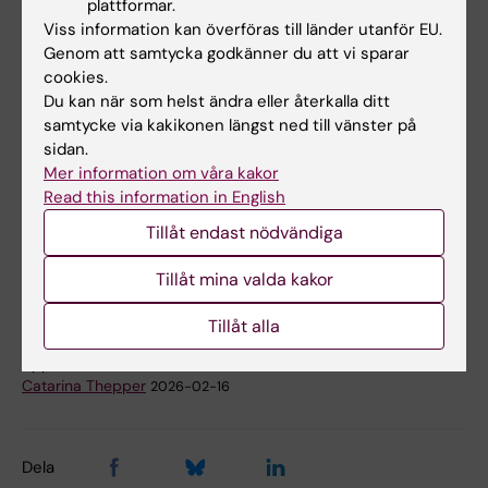
plattformar.
Christian Rück, professor i psykiatri vid KI,
Viss information kan överföras till länder utanför EU.
deltar i SVT:s talkshow
Skavlan och Sverige
.
Genom att samtycka godkänner du att vi sparar
cookies.
En ny forskningsstudie på KI ska undersöka
Du kan när som helst ändra eller återkalla ditt
om personer som dömts för grova brott hade
samtycke via kakikonen längst ned till vänster på
kunnat fångas upp tidigare.
SVT Nyheter
sidan.
intervjuar
Katarina Howner, rättspsykiater
Mer information om våra kakor
Read this information in English
och forskare, som ska leda studien.
Tillåt endast nödvändiga
KI i medierna
Tillåt mina valda kakor
Tags
Tillåt alla
Uppdaterad av:
Catarina Thepper
2026-02-16
Dela