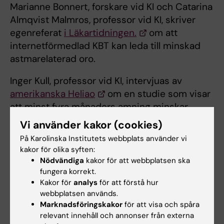
Marianne Bonnert, forskare vid KI och Catarina
Almqvist Malmros, professor vid KI, skriver
egenreferat
i Läkartidningen.
om att
internetförmedlad KBT kan leda till minskad
astmarelaterad oro.
Inger Kull, professor vid KI, intervjuas av
amerikanska Heliao
om en studie som visar
att minst fyra månaders amning minskar
risken för astma senare i livet.
Vi använder kakor (cookies)
På Karolinska Institutets webbplats använder vi
Maria Westerståhl, lektor vid institutionen för
kakor för olika syften:
laboratoriemedicin, KI,
intervjuas av
Nödvändiga
kakor för att webbplatsen ska
Aftonnbladet
om en befolkningsstudie som
fungera korrekt.
visat att den fysiska kapaciteten toppar vid
Kakor för
analys
för att förstå hur
35 års ålder. Det internationella intresset för
webbplatsen används.
Marknadsföringskakor
för att visa och spåra
studien har varit mycket stort,
här i People
.
relevant innehåll och annonser från externa