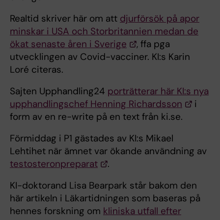
Realtid skriver här om att
djurförsök på apor
minskar i USA och Storbritannien medan de
ökat senaste åren i Sverige
, ffa pga
utvecklingen av Covid-vacciner. KI:s Karin
Loré citeras.
Sajten Upphandling24
porträtterar här KI:s nya
upphandlingschef Henning Richardsson
i
form av en re-write på en text från ki.se.
Förmiddag i P1 gästades av KI:s Mikael
Lehtihet när ämnet var ökande användning av
testosteronpreparat
.
KI-doktorand Lisa Bearpark står bakom den
här artikeln i Läkartidningen som baseras på
hennes forskning om
kliniska utfall efter