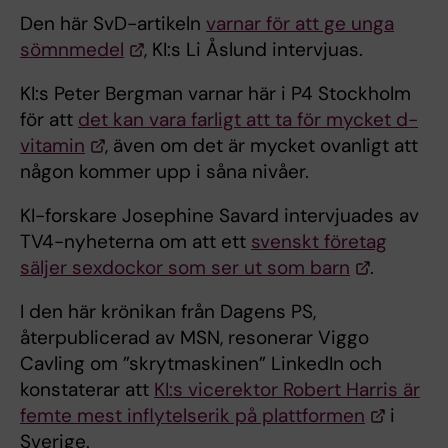
Den här SvD-artikeln
varnar för att ge unga
sömnmedel
, KI:s Li Åslund intervjuas.
KI:s Peter Bergman varnar här i P4 Stockholm
för att
det kan vara farligt att ta för mycket d-
vitamin
, även om det är mycket ovanligt att
någon kommer upp i såna nivåer.
KI-forskare Josephine Savard intervjuades av
TV4-nyheterna om att ett
svenskt företag
säljer sexdockor som ser ut som barn
.
I den här krönikan från Dagens PS,
återpublicerad av MSN, resonerar Viggo
Cavling om ”skrytmaskinen” LinkedIn och
konstaterar att
KI:s vicerektor Robert Harris är
femte mest inflytelserik på plattformen
i
Sverige.