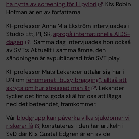
ha nytta av screening för H pylori
, KI:s Robin
Hofman är en av författarna.
KI-professor Anna Mia Ekström intervjuades i
Studio Ett, P1, SR,
apropå internationella AIDS-
dagen
. Samma dag intervjuades hon också
av SVT:s Aktuellt i samma ämne, den
sändningen är avpublicerad från SVT play.
KI-professor Mats Lekander uttalar sig här i
DN om
fenomenet ”busy bragging”, alltså att
skryta om hur stressad man är
. Lekander
tycker det finns goda skäl för oss att lägga
ned det beteendet, framkommer.
Vår
blodgrupp kan påverka vilka sjukdomar vi
riskerar få
, konstateras i den här artikeln i
SvD där KI:s Gustaf Edgren är en av de