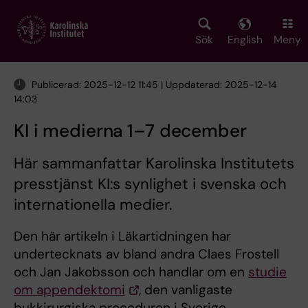
Skip
to
main
Sök
English
Meny
content
Publicerad: 2025-12-12 11:45 | Uppdaterad: 2025-12-14
14:03
KI i medierna 1–7 december
Här sammanfattar Karolinska Institutets
presstjänst KI:s synlighet i svenska och
internationella medier.
Den här artikeln i Läkartidningen har
undertecknats av bland andra Claes Frostell
och Jan Jakobsson och handlar om en
studie
om appendektomi
, den vanligaste
bukkirurgiska proceduren i Sverige.