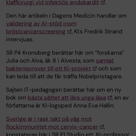
klaffkirurgi vid infektiös endokardit
.
Den här artikeln i Dagens Medicin handlar om
validering av AI-stöd inom
bröstcancerscreening
, KI:s Fredrik Strand
intervjuas.
SR P4 Kronoberg berättar här om ”forskarna”
Julia och Alva, åk 8 i Alvesta, som
samlat
bakterieprover till ett KI-projekt
och som
kan leda till att de får träffa Nobelpristagare.
Sajten IT-pedagogen berättar här om en ny
bok om
bästa sättet att lära unga läsa
, en av
författarna är KI-logoped Anna Eva Hallin.
Sverige är i rask takt på väg mot
flockimmunitet mot cervix-cancer
,
konstateras här i SR P1 Studio ett, KI-professor