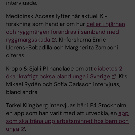
intervjuade.
Medicinsk Access lyfter här aktuell KI-
forskning som handlar om hur
celler i hjärnan
och ryggmärgen förändras i samband med
ryggmärgsskada
. KI-forskarna Enric
Llorens-Bobadilla och Margherita Zamboni
citeras.
Kropp & Själ i P1 handlade om att
diabetes 2
ökar kraftigt också bland unga i Sverige
. KI:s
Mikael Rydén och Sofia Carlsson intervjuas,
bland andra.
Torkel Klingberg intervjuas här i P4 Stockholm
en app som han varit med att utveckla, en
app
som ska träna upp arbetsminnet hos barn och
unga
.