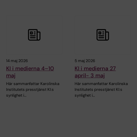
14 maj 2026
5 maj 2026
KI i medierna 4–10
KI i medierna 27
maj
april- 3 maj
Här sammanfattar Karolinska
Här sammanfattar Karolinska
Institutets presstjänst KI:s
Institutets presstjänst KI:s
synlighet i…
synlighet i…