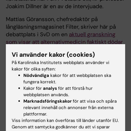
Joakim Dillner är en av de intervjuade.
Mattias Göransson, chefredaktör på
långläsningsmagasinet Filter, skriver här på
debattplats i SvD om en
aktuell granskning
som visar att alternativmedicin faktiskt dödar
cancerpatienter
. Martin Bergö citeras.
Vi använder kakor (cookies)
Det kommer varningar för försök till
påverkan
På Karolinska Institutets webbplats använder vi
kakor för olika syften:
från kinesiska intressen
på forskare och
Nödvändiga
kakor för att webbplatsen ska
universitet i Sverige, rapporterar här Mitti.
fungera korrekt.
Martin Bergö konstaterar att KI inte märkt av
Kakor för
analys
för att förstå hur
något sådant.
webbplatsen används.
Marknadsföringskakor
för att visa och spåra
KI-forskare Francesca Gasparini citeras i den
relevant innehåll och annonser från externa
artikeln i MSN International som handlar om
plattformar.
kopplingen mellan njurhälsa och
Viss information kan överföras till länder utanför EU.
Genom att samtycka godkänner du att vi sparar
Alzheimers
.