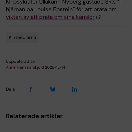
KI-psykiater Ullakarin Nyberg gästade SR:s ”I
hjärnan på Louise Epstein” för att prata om
vikten av att prata om sina känslor
.
KI i medierna
Tags
Uppdaterad av:
Anne Hammarskjöld
2025-12-14
Dela
Relaterade artiklar