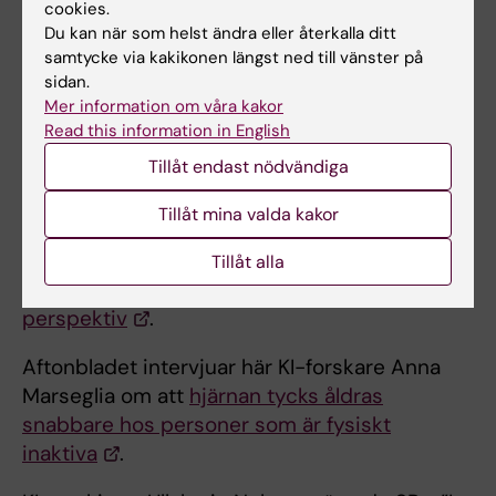
cookies.
Du kan när som helst ändra eller återkalla ditt
Hjalmar Fors, KI-docent och enhetschef för
samtycke via kakikonen längst ned till vänster på
Hagströmerbibliioteket har medverkat i flera
sidan.
poddar apropå sin bok om alkemins historia.
Mer information om våra kakor
Här i
Vox Populi
, kyrkans tidnings podcast,
Read this information in English
tidigare i år i
Bildningspodden
(SU) och
Tillåt endast nödvändiga
Yukiko och Patrik möter
, från bokförlaget
Stolpe.
Tillåt mina valda kakor
KI:s Rikard Wicksell gästade UR:s Hjärta &
Tillåt alla
Hjärna för att diskutera
smärta ur olika
perspektiv
.
Aftonbladet intervjuar här KI-forskare Anna
Marseglia om att
hjärnan tycks åldras
snabbare hos personer som är fysiskt
inaktiva
.