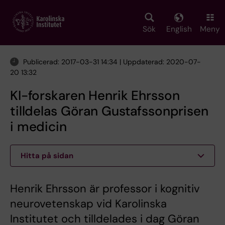
Skip
to
main
Sök
English
Meny
content
Publicerad: 2017-03-31 14:34 | Uppdaterad: 2020-07-
20 13:32
KI-forskaren Henrik Ehrsson
tilldelas Göran Gustafssonprisen
i medicin
Hitta på sidan
Henrik Ehrsson är professor i kognitiv
neurovetenskap vid Karolinska
Institutet och tilldelades i dag Göran