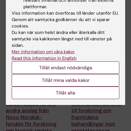
relevant innehåll och annonser från externa
för forskning om ny
nydanande tester av
plattformar.
behandling vid
läkemedel
Viss information kan överföras till länder utanför EU.
småkärlssjukdom
Vid kardiometabola
Genom att samtycka godkänner du att vi sparar
sjukdomar som typ-2
Helena Karlström, lektor och
cookies.
diabetes och åderförkalkning…
docent vid Karolinska
Du kan när som helst ändra eller återkalla ditt
Institutet, har…
samtycke via kakikonen längst ned till vänster på
sidan.
Mer information om våra kakor
Read this information in English
Tillåt endast nödvändiga
Tillåt mina valda kakor
Tillåt alla
9 jul 2026
2 jul 2026
Saida Hadjab får sitt
Björn Gysell donerar
andra anslag från
till forskning om
Novo Nordisk-
framtidens
fonden för forskning
behandlingar mot
om kronisk smärta
prostatacancer