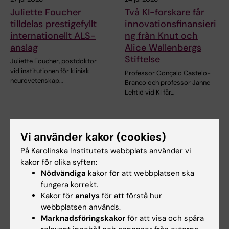
Juliette Foucher
Två KI-forskare får
tilldelas prestigefyllt
innovationsfinansieri
internationellt ALS-
ng från Knut och
anslag
Alice Wallenbergs
Stiftelse
Juliette Foucher, postdoktor
vid institutionen för klinisk
Professor Gonçalo Castelo-
neurovetenskap…
Branco och professor Janne
Lehtiö vid KI får…
Vi använder kakor (cookies)
På Karolinska Institutets webbplats använder vi
kakor för olika syften:
Nödvändiga
kakor för att webbplatsen ska
fungera korrekt.
Kakor för
analys
för att förstå hur
15 jul 2026
10 jul 2026
webbplatsen används.
Helena Karlström får
Novo Nordisk-anslag
Marknadsföringskakor
för att visa och spåra
Novo Nordisk-anslag
till KI-forskare för