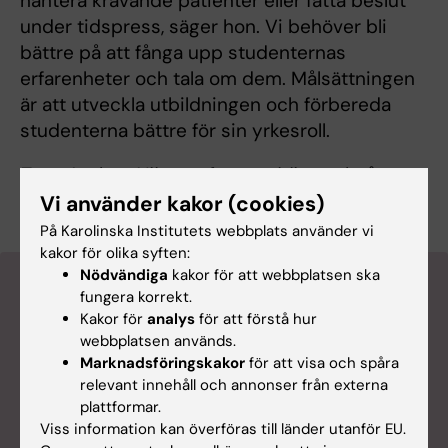
hantera krävande patienter eller fatta beslut
under tidspress, säger hon. Vi behöver bli
bättre på att fånga upp studenternas
erfarenheter och tala om dem. Målsättningen
är att utveckla utbildningen och förbereda
studenterna bättre för sin yrkesroll.
Text: Anders Nilsson, först publicerad på
engelska i skriften "From Cell to Society 2016"
Vi använder kakor (cookies)
På Karolinska Institutets webbplats använder vi
kakor för olika syften:
Nödvändiga
kakor för att webbplatsen ska
Mer om Annika Östman Wernerson
fungera korrekt.
Kakor för
analys
för att förstå hur
webbplatsen används.
Marknadsföringskakor
för att visa och spåra
relevant innehåll och annonser från externa
plattformar.
Viss information kan överföras till länder utanför EU.