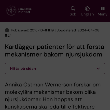
Skip
to
main
Sök
English
Meny
content
Publicerad: 2016-10-11 11:19 | Uppdaterad: 2024-04-08
11:24
Kartlägger patienter för att förstå
mekanismer bakom njursjukdom
Hitta på sidan
Annika Östman Wernerson forskar om
molekylära mekanismer bakom olika
njursjukdomar. Hon hoppas att
kunskaperna ska leda till effektivare