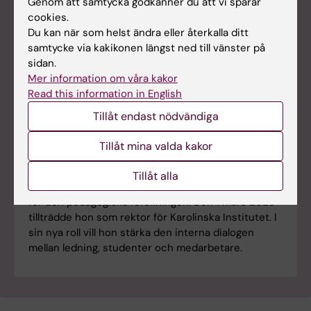
Genom att samtycka godkänner du att vi sparar
cookies.
Du kan när som helst ändra eller återkalla ditt
samtycke via kakikonen längst ned till vänster på
sidan.
Mer information om våra kakor
Read this information in English
Tillåt endast nödvändiga
Rektor och njurspecialist med fokus på
Tillåt mina valda kakor
pedagogik
Annika Östman Wernerson är professor i njur- och
Tillåt alla
transplantationsvetenskap, men brinner lika mycket
för den pedagogiska forskningen. Den 1 mars 2023
tillträdde hon som rektor för Karolinska Institutet. I
sin nya roll vill hon stärka den interna dialogen
mellan ledning, studenter och medarbetare.