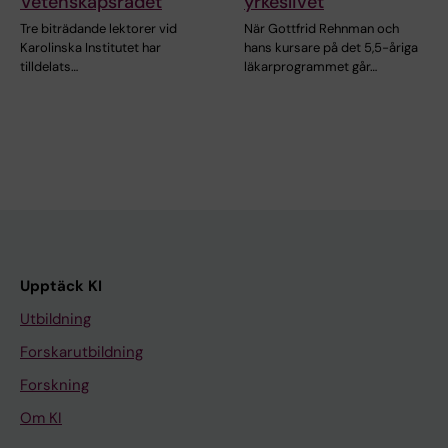
Vetenskapsrådet
yrkeslivet
Tre biträdande lektorer vid
När Gottfrid Rehnman och
Karolinska Institutet har
hans kursare på det 5,5-åriga
tilldelats…
läkarprogrammet går…
Upptäck KI
Utbildning
Forskarutbildning
Forskning
Om KI