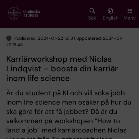
Skip
to
main
Sök
English
Meny
content
Publicerad: 2024-01-22 16:13 | Uppdaterad: 2024-01-
22 16:48
Karriärworkshop med Niclas
Lindqvist – boosta din karriär
inom life science
Är du student på KI och vill söka jobb
inom life science men osäker på hur du
ska göra för att få jobbet? Då är du
välkommen på workshopen ”How to
land a job” med karriärcoachen Niclas