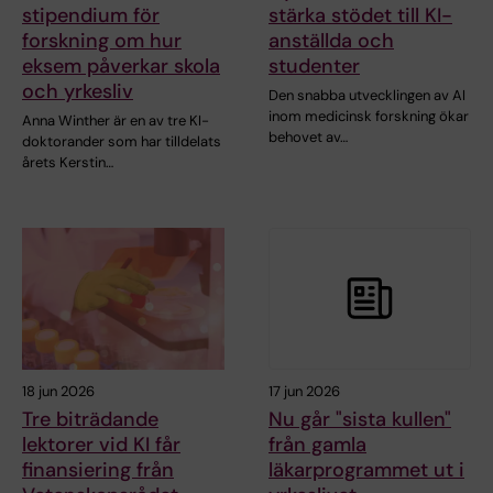
stipendium för
stärka stödet till KI-
forskning om hur
anställda och
eksem påverkar skola
studenter
och yrkesliv
Den snabba utvecklingen av AI
inom medicinsk forskning ökar
Anna Winther är en av tre KI-
behovet av…
doktorander som har tilldelats
årets Kerstin…
18 jun 2026
17 jun 2026
Tre biträdande
Nu går "sista kullen"
lektorer vid KI får
från gamla
finansiering från
läkarprogrammet ut i