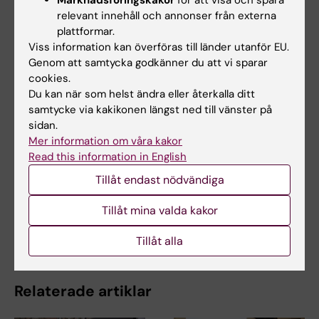
relevant innehåll och annonser från externa
plattformar.
Uppdaterad av:
Viss information kan överföras till länder utanför EU.
Emma Karlsson
2024-01-22
Genom att samtycka godkänner du att vi sparar
cookies.
Du kan när som helst ändra eller återkalla ditt
Dela
samtycke via kakikonen längst ned till vänster på
sidan.
Mer information om våra kakor
Read this information in English
Tillåt endast nödvändiga
Relaterat
"How to land the job" - information och anmälan
Tillåt mina valda kakor
Karriärservice på KI
Tillåt alla
Relaterade artiklar