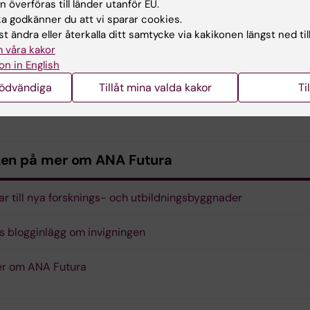
 överföras till länder utanför EU.
 godkänner du att vi sparar cookies.
t ändra eller återkalla ditt samtycke via kakikonen längst ned til
 våra kakor
on in English
nödvändiga
Tillåt mina valda kakor
Ti
Daze underhöll under minglet. Foto: Erik Cronberg
ken på mer om ANA Futura
ttar till nya forsknings- och utbildningsbyggnader
s blogginlägg om invigningen
er om ANA Futura