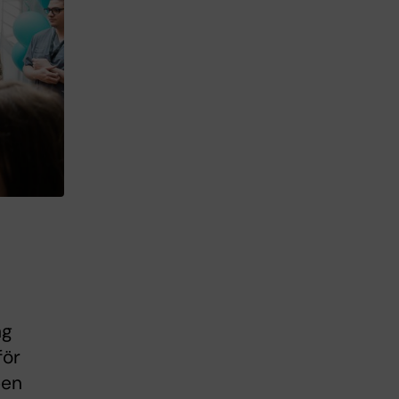
ng
för
pen