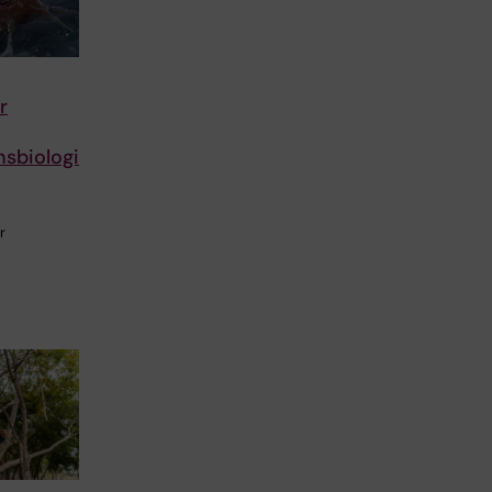
r
nsbiologi
r