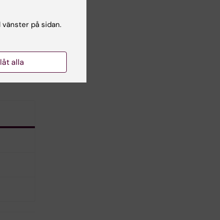
l vänster på sidan.
llåt alla