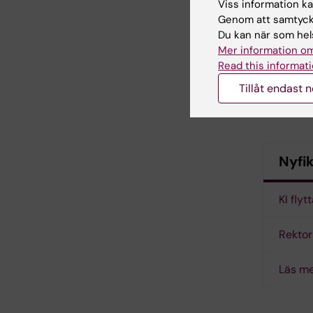
Viss information kan
Genom att samtycka
Du kan när som hels
Mer information om
Read this informati
Tillåt endast 
Jazzbandet 
Nyfi
KI fly
Rektor
Läs m