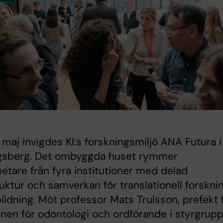
maj invigdes KI:s forskningsmiljö ANA Futura i
gsberg. Det ombyggda huset rymmer
tare från fyra institutioner med delad
ruktur och samverkan för translationell forskni
ildning. Möt professor Mats Trulsson, prefekt 
onen för odontologi och ordförande i styrgrup