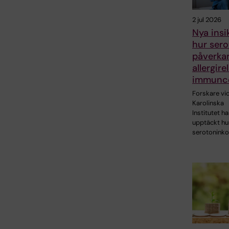
2 jul 2026
Nya insi
hur sero
påverka
allergire
immunce
Forskare vi
Karolinska
Institutet ha
upptäckt hu
serotonink