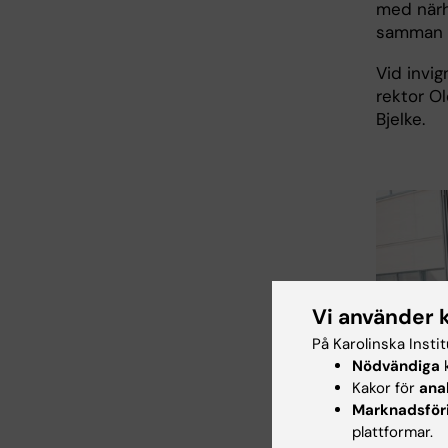
med närh
samman f
Vid invig
rektor Ol
Bjelke.
Vi använder 
På Karolinska Insti
Nödvändiga
k
Kakor för
ana
Marknadsför
plattformar.