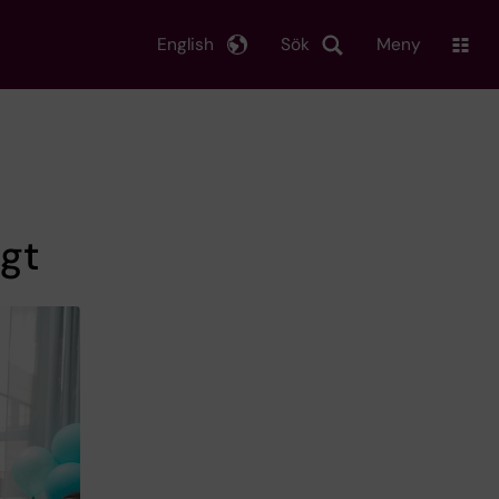
English
Sök
Meny
igt