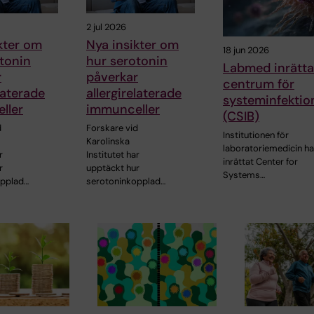
2 jul 2026
kter om
Nya insikter om
18 jun 2026
tonin
hur serotonin
Labmed inrätta
r
påverkar
centrum för
laterade
allergirelaterade
systeminfektio
ller
immunceller
(CSIB)
d
Forskare vid
Institutionen för
Karolinska
laboratoriemedicin ha
r
Institutet har
inrättat Center for
r
upptäckt hur
Systems…
opplad…
serotoninkopplad…