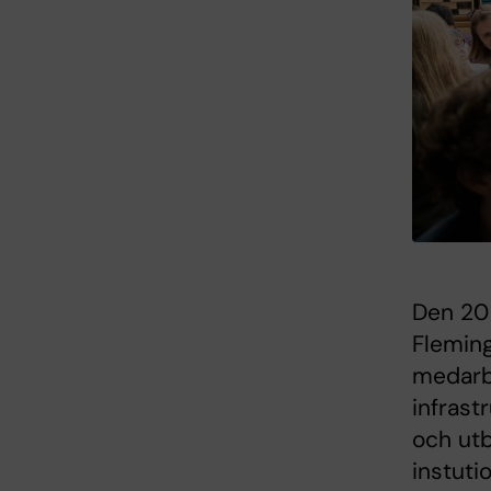
Den 20 
Flemin
medarbe
infrast
och utb
instuti