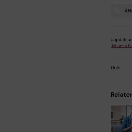
AN
Tags
Uppdatera
Johanna B
Dela
Relater