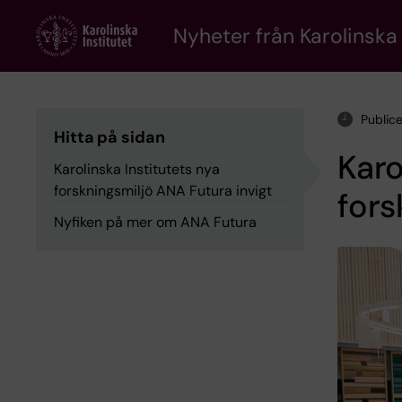
Skip
to
Nyheter från Karolinska 
main
content
Public
Hitta på sidan
Karo
Karolinska Institutets nya
forskningsmiljö ANA Futura invigt
fors
Nyfiken på mer om ANA Futura