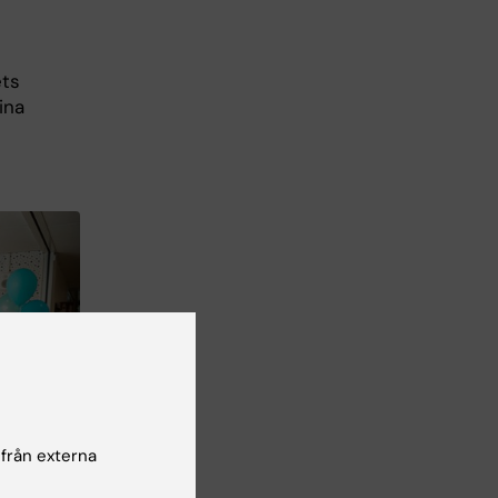
ets
ina
 från externa