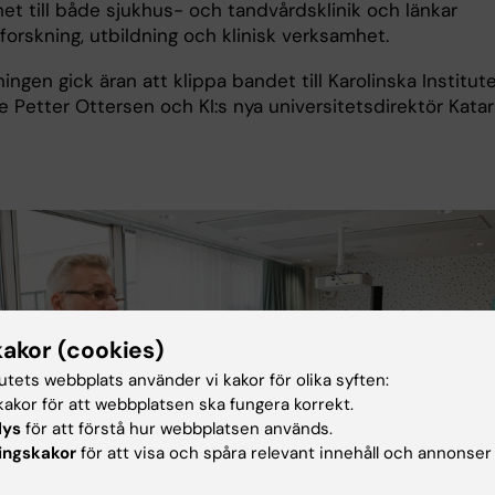
et till både sjukhus- och tandvårdsklinik och länkar
orskning, utbildning och klinisk verksamhet.
ningen gick äran att klippa bandet till Karolinska Institut
e Petter Ottersen och KI:s nya universitetsdirektör Katar
kakor (cookies)
tutets webbplats använder vi kakor för olika syften:
akor för att webbplatsen ska fungera korrekt.
lys
för att förstå hur webbplatsen används.
ingskakor
för att visa och spåra relevant innehåll och annonser