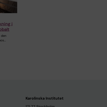
ning i
obalt
 den
hos…
Karolinska Institutet
171 77 Stockholm