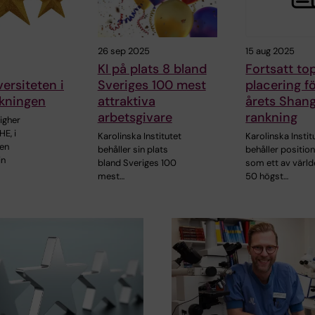
26 sep 2025
15 aug 2025
KI på plats 8 bland
Fortsatt to
ersiteten i
Sveriges 100 mest
placering fö
kningen
attraktiva
årets Shan
arbetsgivare
rankning
igher
HE, i
Karolinska Institutet
Karolinska Instit
ien
behåller sin plats
behåller positio
in
bland Sveriges 100
som ett av värl
mest…
50 högst…