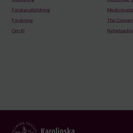
Forskarutbildning
Medicinvet
Forskning
The Conver
Om KI
Nyhetsarkiv