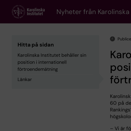
Skip
to
Nyheter från Karolinska 
main
content
Public
Hitta på sidan
Karo
Karolinska Institutet behåller sin
position i internationell
posi
förtroendemätning
för
Länkar
Karolinsk
60 på de
Rankings
högskolo
– Vi är f