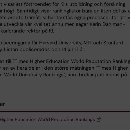
et visar att förtroendet för KI:s utbildning och forskning
är högt. Samtidigt visar rankinglistor bara en liten del av 
ets arbete framåt. KI har förstås egna processer för att v
a utveckla vår kvalitet ännu mer, säger Karin Dahlman-
ikarierande rektor på KI.
placeringarna får Harvard University, MIT och Stanford
y. Listan publicerades den 14 juni i år.
et till ”Times Higher Education World Reputation Ranking
 en av flera delar i den större mätningen ”Times Higher
n World University Rankings”, som brukar publiceras på
ar
Higher Education World Reputation Rankings