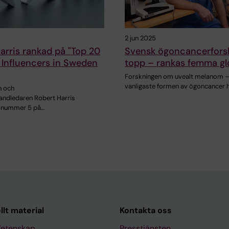
2 jun 2025
arris rankad på "Top 20
Svensk ögoncancerforsk
 Influencers in Sweden
topp – rankas femma gl
Forskningen om uvealt melanom –
vanligaste formen av ögoncancer 
n och
ndledaren Robert Harris
 nummer 5 på…
llt material
Kontakta oss
Vetenskap
Presstjänsten