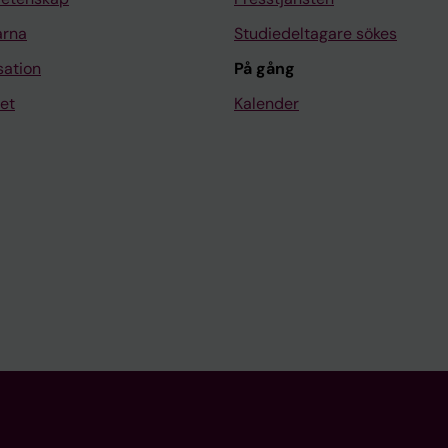
arna
Studiedeltagare sökes
sation
På gång
et
Kalender