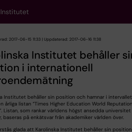
Institutet
erad: 2017-06-15 11:33 | Uppdaterad: 2017-06-16 11:38
linska Institutet behåller si
tion i internationell
troendemätning
a Institutet behåller sin position och hamnar i intervallet
n årliga listan ”Times Higher Education World Reputatio
”. Listan, som rankar världens högst ansedda universitet
r, baseras på enkätsvar från akademiker världen över.
örstås glada att Karolinska Institutet behåller sin positio