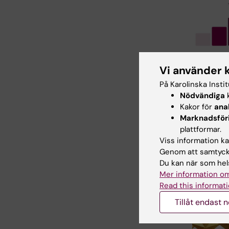
25 mar 202
Vi använder 
Fortsatt
På Karolinska Insti
resultat 
Nödvändiga
k
internat
Kakor för
ana
ämnesra
Marknadsför
När QS Wor
plattformar.
University R
Viss information kan
Subject för
Genom att samtycka
publicerats 
Du kan när som hels
Mer information om
Read this informati
Tillåt endast 