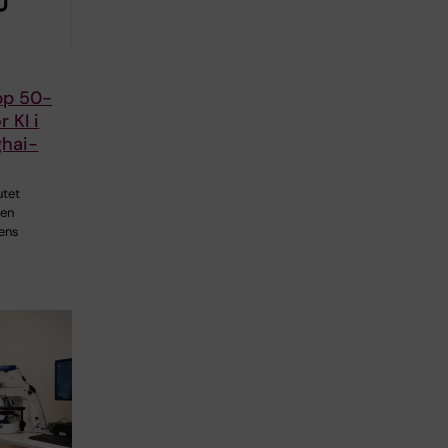
pp 50-
r KI i
ghai-
utet
nen
dens