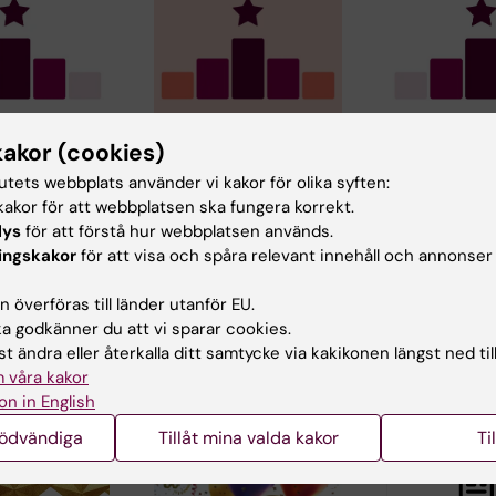
6
21 jan 2026
27 nov 2025
kakor (cookies)
 starka
Stärkta positioner
MBB-forska
tutets webbplats använder vi kakor för olika syften:
för KI i
för KI i Times Higher
Clarivates l
akor för att webbplatsen ska fungera korrekt.
ionell
Educations
Highly Cite
lys
för att förstå hur webbplatsen används.
nkning
ämnesrankning
Researcher
ingskakor
för att visa och spåra relevant innehåll och annonser
ld
Times Higher
Gonçalo Castel
anking by
Education (THE) i
Branco och Sten
 överföras till länder utanför EU.
 2026
Storbritannien har
Linnarsson vid
 godkänner du att vi sparar cookies.
behåller…
publicerat sin…
institutionen för
t ändra eller återkalla ditt samtycke via kakikonen längst ned til
medicinsk…
 våra kakor
on in English
nödvändiga
Tillåt mina valda kakor
Ti