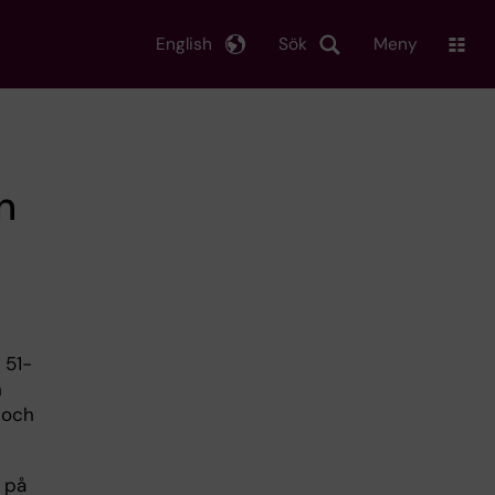
English
Sök
Meny
n
 51-
n
 och
n på