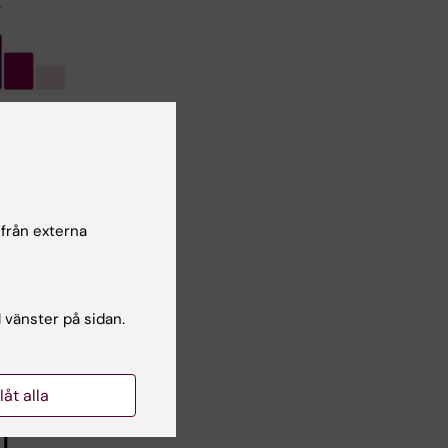
re på
ista över
d
s 2025
 från externa
o-
l vänster på sidan.
llåt alla