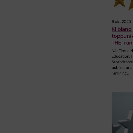
9 okt 2025
KI bland
toppuniv
THE-ran
När Times H
Education, T
Storbritann
publicerar s
rankning…