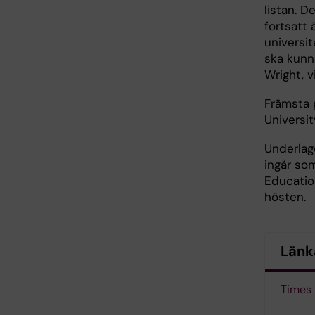
listan. D
fortsatt 
universit
ska kunn
Wright, v
Främsta 
Universit
Underlag
ingår som
Educatio
hösten.
Länk
Times 