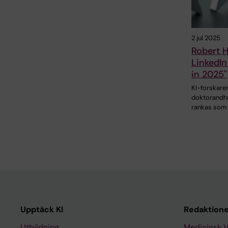
2 jul 2025
Robert H
LinkedIn
in 2025"
KI-forskare
doktorandha
rankas som
Upptäck KI
Redaktione
Utbildning
Medicinsk 