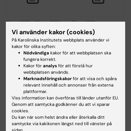
26 aug 2026
-
26 aug 2026
27 aug 2026
StratNeuro-
Seminarium:
Vi använder kakor (cookies)
seminarium:
"Celltyper och
På Karolinska Institutets webbplats använder vi
"Sympathetic
tillstånd vid kronisk
kakor för olika syften:
circuits in Obesity"
smärta"
Nödvändiga
kakor för att webbplatsen ska
Välkommen till nästa
Välkommen till ett seminarium
fungera korrekt.
StratNeuro-seminarium med
med William Renthal, Harvard
Kakor för
analys
för att förstå hur
professor Ana Domingos från…
Medical Schhol…
webbplatsen används.
Marknadsföringskakor
för att visa och spåra
relevant innehåll och annonser från externa
plattformar.
Viss information kan överföras till länder utanför EU.
Genom att samtycka godkänner du att vi sparar
cookies.
Du kan när som helst ändra eller återkalla ditt
samtycke via kakikonen längst ned till vänster på
sidan.
27 aug 2026
-
27 aug 2026
2 sep 2026
-
2 sep 2026