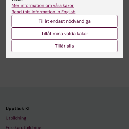
Mer information om våra kakor
Leder
StratRegen
Read this information in English
idrottsrelaterad
seminarieserie med
hjärnskakning till
Hongjun Song
Tillåt endast nödvändiga
neurodegeneration?
Välkommen till ett nytt
Tillåt mina valda kakor
seminarium i StratRegen
Institutionen för klinisk
lunchseminarieserien,…
neurovetenskap har glädjen att
bjuda in till ett…
Tillåt alla
Upptäck KI
Utbildning
Forskarutbildning