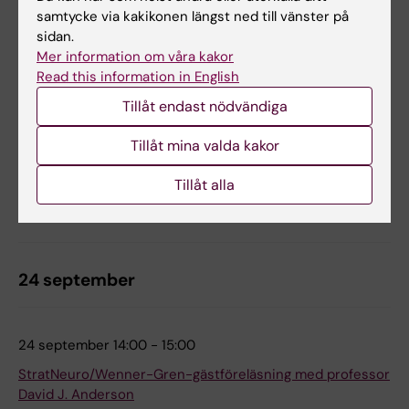
samtycke via kakikonen längst ned till vänster på
StratNeuro-seminarium: "Sympathetic circuits in
sidan.
Obesity"
Mer information om våra kakor
Ragnar Granit, Biomedicum
Read this information in English
Campus Solna
Tillåt endast nödvändiga
Välkommen till nästa StratNeuro-seminarium med
professor Ana Domingos från University of Oxford.
Tillåt mina valda kakor
Seminariet äger rum onsdagen den 26 augusti kl. 14.00 i
Ragnar Granit (Biomedicum, Campus Solna).
Tillåt alla
Föreläsningar och seminarier
24 september
24 september 14:00 - 15:00
StratNeuro/Wenner-Gren-gästföreläsning med professor
David J. Anderson