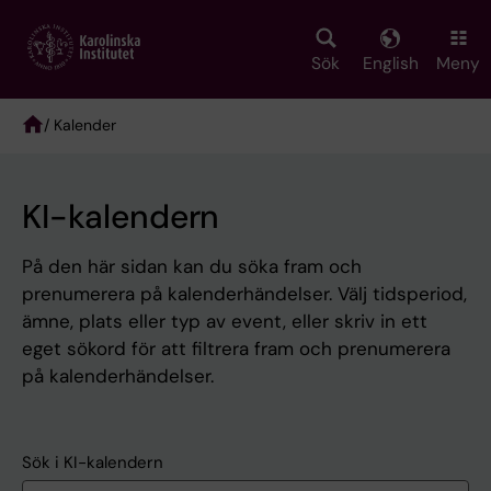
Skip
to
main
Sök
English
Meny
content
/ Kalender
Breadcrumb
KI-kalendern
På den här sidan kan du söka fram och
prenumerera på kalenderhändelser. Välj tidsperiod,
ämne, plats eller typ av event, eller skriv in ett
eget sökord för att filtrera fram och prenumerera
på kalenderhändelser.
Sök i KI-kalendern