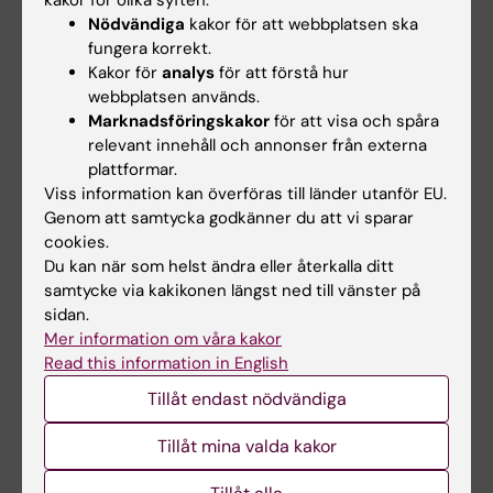
Nödvändiga
kakor för att webbplatsen ska
Innehållsgranskare:
fungera korrekt.
Christian Göritz
Kakor för
analys
för att förstå hur
Redaktör:
Daniel Holl
webbplatsen används.
Sidan uppdaterad:
2026-05-11
Marknadsföringskakor
för att visa och spåra
relevant innehåll och annonser från externa
plattformar.
Dela
Viss information kan överföras till länder utanför EU.
Genom att samtycka godkänner du att vi sparar
cookies.
Du kan när som helst ändra eller återkalla ditt
samtycke via kakikonen längst ned till vänster på
Letade du efter
sidan.
Mer information om våra kakor
Strategic research area in Stem Cell research and
Read this information in English
Regenerative Medicine (StratR…
Tillåt endast nödvändiga
Tillåt mina valda kakor
Relaterade events