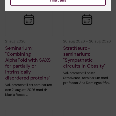
Tillåt alla
21 aug 2026
26 aug 2026
-
26 aug 2026
Seminarium:
StratNeuro-
"Combining
seminarium:
AlphaFold with SAXS
"Sympathetic
for partially or
circuits in Obesity"
intrinsically
Välkommen till nästa
disordered proteins"
StratNeuro-seminarium med
professor Ana Domingos från…
Välkommen till ett seminarium
den 21 augusti 2026 med dr
Mattia Rocco,…