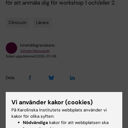
för att anmäla dig för workshop 1 och/eller 2.
Clinicum
Lärare
Tags
Innehållsgranskare:
Tahnee Marquardt
Sidan uppdaterad:
2026-07-08
Dela
Vi använder kakor (cookies)
Relaterade events
På Karolinska Institutets webbplats använder vi
kakor för olika syften:
Nödvändiga
kakor för att webbplatsen ska