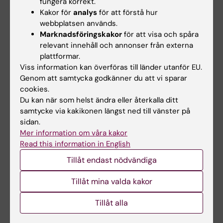
fungera korrekt.
Kakor för
analys
för att förstå hur
webbplatsen används.
Marknadsföringskakor
för att visa och spåra
relevant innehåll och annonser från externa
27 aug 2026
-
28 aug 2026
11 sep 2026
-
11 sep 2026
plattformar.
Grundläggande
Online Workshop för
Viss information kan överföras till länder utanför EU.
pedagogik för kliniska
nybörjare i REDCap:
Genom att samtycka godkänner du att vi sparar
lärare inom
REDCap Basics
cookies.
verksamhetsförlagd
Du kan när som helst ändra eller återkalla ditt
Använder du eller planerar du
utbildning (VFU) på
att använda REDCap som ett
samtycke via kakikonen längst ned till vänster på
verktyg för…
läkarprogrammet
sidan.
Mer information om våra kakor
Kursen är särskilt framtagen
Read this information in English
för dig som skall arbeta som
kliniska lärare…
Tillåt endast nödvändiga
Tillåt mina valda kakor
Tillåt alla