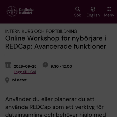
Skip
to
main
Sök
English
Meny
content
INTERN KURS OCH FORTBILDNING
Online Workshop för nybörjare i
REDCap: Avancerade funktioner
2026-09-25
9:30 - 12:00
Lägg till i iCal
På nätet
Använder du eller planerar du att
använda REDCap som ett verktyg för
datainsamling och behöver hjälp med