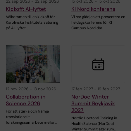
22 sep 2026
-
22 sep 2026
15 okt 2026
-
15 okt 2026
Kickoff: AI-lyftet
KI Nord konferens
Välkommen till en kickoff för
Vi har glädjen att presentera en
Karolinska Institutets satsning
heldagskonferens för KI
på AI-lyftet…
Campus Nord där…
12 nov 2026
-
13 nov 2026
17 feb 2027
-
19 feb 2027
Collaboration in
NorDoc Winter
Science 2026
Summit Reykjavik
2027
För att stärka och främja
translationellt
Nordic Doctoral Training in
forskningssamarbete mellan…
Health Science (NorDoc)
Winter Summit äger rum…