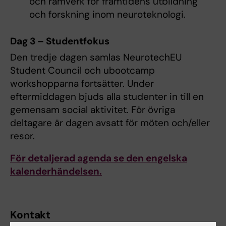
och ramverk för framtidens utbildning
och forskning inom neuroteknologi.
Dag 3 – Studentfokus
Den tredje dagen samlas NeurotechEU
Student Council och ubootcamp
workshopparna fortsätter. Under
eftermiddagen bjuds alla studenter in till en
gemensam social aktivitet. För övriga
deltagare är dagen avsatt för möten och/eller
resor.
För detaljerad agenda se den engelska
kalenderhändelsen.
Kontakt