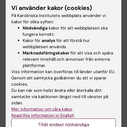
Vi använder kakor (cookies)
Maria Olsson
På Karolinska Institutets webbplats använder vi
Project manager NeurotechEU
kakor för olika syften:
Nödvändiga
kakor för att webbplatsen ska
Telefon:
fungera korrekt.
+46852486968
Kakor för
analys
för att förstå hur
E-post:
webbplatsen används.
maria.olsson@ki.se
Marknadsföringskakor
för att visa och spåra
relevant innehåll och annonser från externa
plattformar.
Viss information kan överföras till länder utanför EU.
Innehållsgranskare:
Genom att samtycka godkänner du att vi sparar
Maria Olsson
cookies.
Redaktör:
Emma Hägg
Du kan när som helst ändra eller återkalla ditt
Sidan uppdaterad:
2026-05-04
samtycke via kakikonen längst ned till vänster på
sidan.
Mer information om våra kakor
Dela
Read this information in English
Tillåt endast nödvändiga