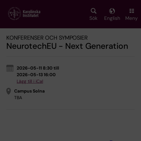
Skip
to
main
Sök
English
Meny
content
KONFERENSER OCH SYMPOSIER
NeurotechEU - Next Generation
2026-05-11 8:30 till
2026-05-13 16:00
Lägg till i iCal
Campus Solna
TBA