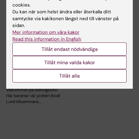
cookies.
Du kan när som helst ändra eller återkalla ditt
samtycke via kakikonen längst ned till vänster på
sidan.
Mer information om våra kakor
23 sep 2026
-
23 sep 2026
8 okt 2026
-
8 okt 2026
Read this information in English
Ledningsinfo
Träffa KI:s ledning i
Tillåt endast nödvändiga
institutionen för
dialogmöte (Solna)
odontologi och
Träffa och ställ frågor till KI:s
Tillåt mina valda kakor
universitetstandvård
ledning rektor Annika Östman
Wernerson,…
en - 23 september
Tillåt alla
2026
Välkommen på ledningsinfo!
Här berättar vår prefekt Bodil
Lund tillsammans…