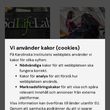
10 aug 2026
-
10 aug 2026
24 aug 2026
-
24 aug 2026
Vi använder kakor (cookies)
Digitalt
Temamöte
På Karolinska Institutets webbplats använder vi
informationsmöte:
Terminsstart HT26
kakor för olika syften:
SciLifeLab Group
Välkommen till Temamöte
Nödvändiga
kakor för att webbplatsen ska
Leader nomineringar
Terminsstart på grundnivå och
fungera korrekt.
avancerad nivå.
– Utlysning 2026
Kakor för
analys
för att förstå hur
Karolinska Institutet är ett av
webbplatsen används.
universiteten i SciLifeLab, en
Marknadsföringskakor
för att visa och spåra
nationell…
relevant innehåll och annonser från externa
plattformar.
Viss information kan överföras till länder utanför EU.
Genom att samtycka godkänner du att vi sparar