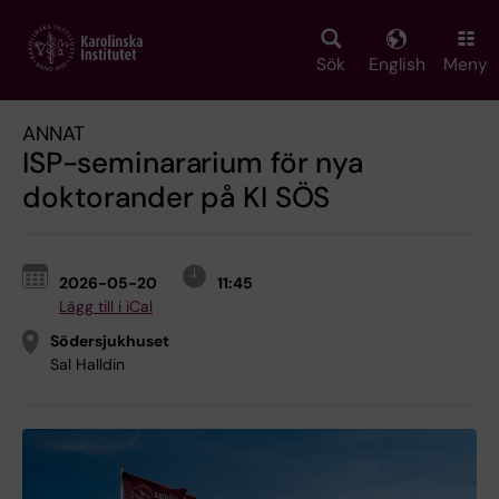
Skip
to
main
Sök
English
Meny
content
ANNAT
ISP-seminararium för nya
doktorander på KI SÖS
2026-05-20
11:45
Lägg till i iCal
Södersjukhuset
Sal Halldin