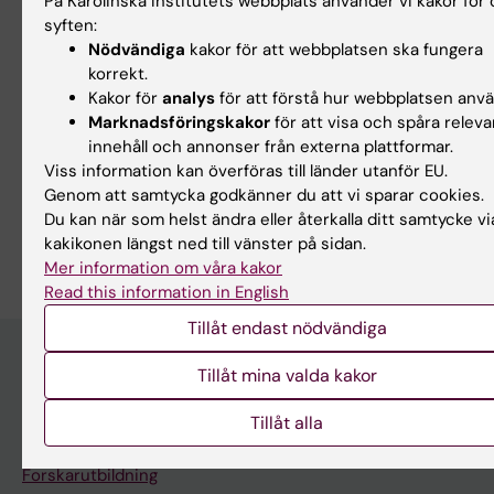
På Karolinska Institutets webbplats använder vi kakor för 
Innehållsgranskare:
syften:
Ingeborg Hasselgren
Nödvändiga
kakor för att webbplatsen ska fungera
Redaktör:
Miriam Mosesson
korrekt.
Sidan uppdaterad:
2026-05-13
Kakor för
analys
för att förstå hur webbplatsen anv
Marknadsföringskakor
för att visa och spåra releva
innehåll och annonser från externa plattformar.
Dela
Viss information kan överföras till länder utanför EU.
Genom att samtycka godkänner du att vi sparar cookies.
Du kan när som helst ändra eller återkalla ditt samtycke vi
kakikonen längst ned till vänster på sidan.
Mer information om våra kakor
Read this information in English
Tillåt endast nödvändiga
Tillåt mina valda kakor
Upptäck KI
Tillåt alla
Utbildning
Forskarutbildning