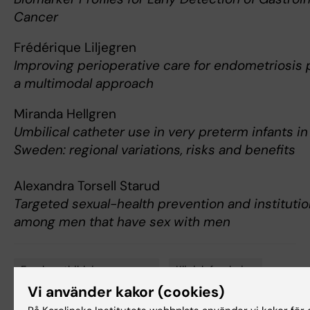
Cancer
Frédérique Liljegren
Improving perioperative care for endometriosis p
a multimodal approach
Miranda Hellgren
Umbilical catheter use in very preterm infants in
Sweden: regional variations, risks and benefits
Alexandra Torsell Starud
Targeted sexual-health prevention and institutio
among men that have sex with men
Forskarutbildningsprogram
Klinisk forskning
Tags
Vi använder kakor (cookies)