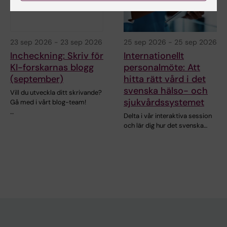
23 sep 2026
-
23 sep 2026
25 sep 2026
-
25 sep 2026
Incheckning: Skriv för
Internationellt
KI-forskarnas blogg
personalmöte: Att
(september)
hitta rätt vård i det
svenska hälso- och
Vill du utveckla ditt skrivande?
sjukvårdssystemet
Gå med i vårt blog-team!
…
Delta i vår interaktiva session
och lär dig hur det svenska…