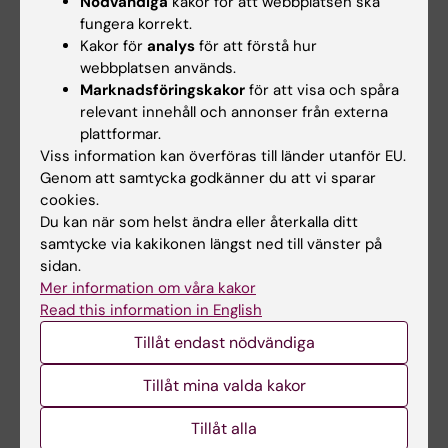
Nödvändiga
kakor för att webbplatsen ska
fungera korrekt.
Kakor för
analys
för att förstå hur
webbplatsen används.
Marknadsföringskakor
för att visa och spåra
relevant innehåll och annonser från externa
plattformar.
1 sep 2026
-
1 sep 2026
17 sep 2026
-
17 sep 2026
Viss information kan överföras till länder utanför EU.
Internationellt
Introduktionsmöte
Genom att samtycka godkänner du att vi sparar
personalmöte:
för internationella
cookies.
Information om
forskare: Praktisk
Du kan när som helst ändra eller återkalla ditt
SIFA:s svenskkurser
information om att
samtycke via kakikonen längst ned till vänster på
för akademiker
bo i Sverige – sept.
sidan.
hösten 2026
Välkommen till detta
Mer information om våra kakor
interaktiva onlinemöte med en
Vill du lära dig svenska i snabb
Read this information in English
kort introduktion till…
takt, helt gratis?
Tillåt endast nödvändiga
Tillåt mina valda kakor
Tillåt alla