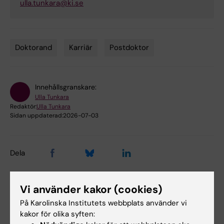
ulla.tunkara@ki.se
Doktorand
Karriär
Postdoktor
Tags
Innehållsgranskare:
Ulla Tunkara
Redaktör:
Ulla Tunkara
Sidan uppdaterad:
2026-07-03
Dela
Vi använder kakor (cookies)
Relaterade events
På Karolinska Institutets webbplats använder vi
kakor för olika syften: