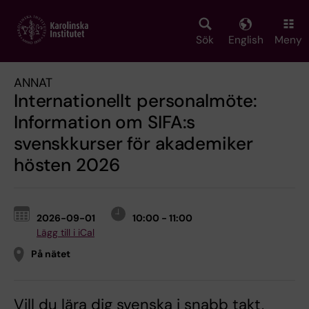
Skip
to
main
Sök
English
Meny
content
ANNAT
Internationellt personalmöte:
Information om SIFA:s
svenskkurser för akademiker
hösten 2026
2026-09-01
10:00 - 11:00
Lägg till i iCal
På nätet
Vill du lära dig svenska i snabb takt,