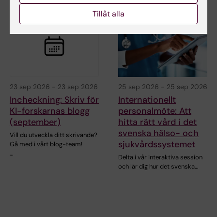
Tillåt alla
23 sep 2026
-
23 sep 2026
25 sep 2026
-
25 sep 2026
Incheckning: Skriv för
Internationellt
KI-forskarnas blogg
personalmöte: Att
(september)
hitta rätt vård i det
svenska hälso- och
Vill du utveckla ditt skrivande?
sjukvårdssystemet
Gå med i vårt blog-team!
…
Delta i vår interaktiva session
och lär dig hur det svenska…