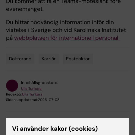
Du kommer att få en Teams-möteslänk före
evenemanget.
Du hittar nödvändig information inför din
vistelse i Sverige och vid Karolinska Institutet
på
webbplatsen för internationell personal
Doktorand
Karriär
Postdoktor
Tags
Innehållsgranskare:
Ulla Tunkara
Redaktör:
Ulla Tunkara
Sidan uppdaterad:
2026-07-03
Dela
Vi använder kakor (cookies)