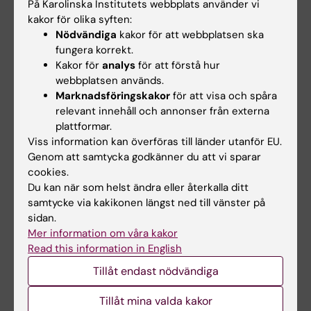
På Karolinska Institutets webbplats använder vi
kakor för olika syften:
Relaterade events
Nödvändiga
kakor för att webbplatsen ska
fungera korrekt.
Kakor för
analys
för att förstå hur
webbplatsen används.
Marknadsföringskakor
för att visa och spåra
relevant innehåll och annonser från externa
plattformar.
Viss information kan överföras till länder utanför EU.
Genom att samtycka godkänner du att vi sparar
27 aug 2026
-
27 aug 2026
17 sep 2026
-
17 sep 2026
cookies.
Introduktionsmöte
Introduktionsmöte
Du kan när som helst ändra eller återkalla ditt
för internationella
för internationella
samtycke via kakikonen längst ned till vänster på
forskare: Praktisk
forskare: Praktisk
sidan.
information om att
information om att
Mer information om våra kakor
bo i Sverige – aug
bo i Sverige – sept.
Read this information in English
Välkommen till detta
Välkommen till detta
Tillåt endast nödvändiga
interaktiva onlinemöte med en
interaktiva onlinemöte med en
kort introduktion till…
kort introduktion till…
Tillåt mina valda kakor