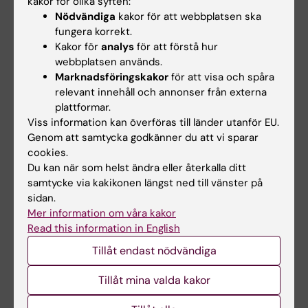
kakor för olika syften:
Nödvändiga
kakor för att webbplatsen ska
fungera korrekt.
3 sep 2026
-
3 sep 2026
4 sep 2026
-
4 sep 2026
Kakor för
analys
för att förstå hur
CBB Drop-in
Välkomstdag för nya
webbplatsen används.
studenter
Marknadsföringskakor
för att visa och spåra
Centrum för Bioinformatik och
höstterminen 2026
Biostatistik (CBB) erbjuder
relevant innehåll och annonser från externa
drop-in-…
plattformar.
Är du ny student på ett
Viss information kan överföras till länder utanför EU.
grundutbildningsprogram
höstterminen 2026? Då är…
Genom att samtycka godkänner du att vi sparar
cookies.
Du kan när som helst ändra eller återkalla ditt
samtycke via kakikonen längst ned till vänster på
sidan.
Mer information om våra kakor
Read this information in English
Tillåt endast nödvändiga
10 sep 2026
-
10 sep 2026
17 sep 2026
-
17 sep 2026
Tillåt mina valda kakor
CBB Drop-in
CBB Drop-in