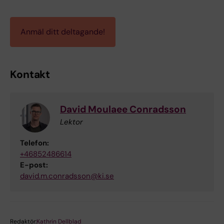
Anmäl ditt deltagande!
Kontakt
David Moulaee Conradsson
Lektor
Telefon:
+46852486614
E-post:
david.m.conradsson@ki.se
Redaktör:
Kathrin Dellblad