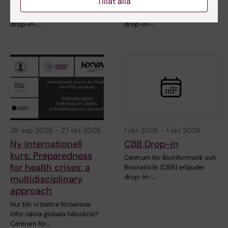
Tillåt alla
Centrum för Bioinformatik och
Centrum för Bioinformatik och
Biostatistik (CBB) erbjuder
Biostatistik (CBB) erbjuder
drop-in-…
drop-in-…
28 sep 2026
-
27 okt 2026
1 okt 2026
-
1 okt 2026
Ny internationell
CBB Drop-in
kurs: Preparedness
Centrum för Bioinformatik och
for health crises: a
Biostatistik (CBB) erbjuder
drop-in-…
multidisciplinary
approach
Hur blir vi bättre förbereda
inför nästa globala hälsokris?
Centrum för…