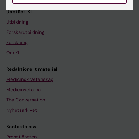
Upptäck KI
Utbildning
Forskarutbildning
Forskning
Om KI
Redaktionellt material
Medicinsk Vetenskap
Medicinvetarna
The Conversation
Nyhetsarkivet
Kontakta oss
Presstjänsten