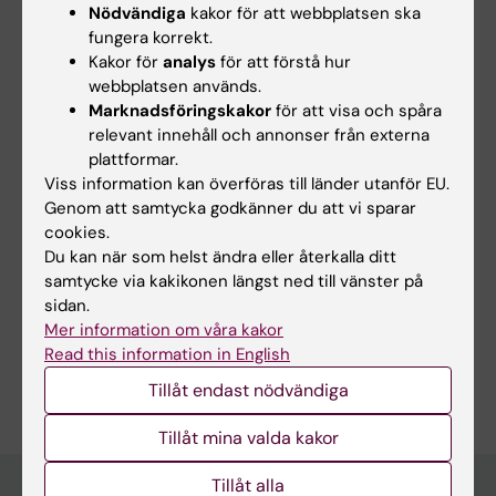
Nödvändiga
kakor för att webbplatsen ska
fungera korrekt.
Kakor för
analys
för att förstå hur
webbplatsen används.
Marknadsföringskakor
för att visa och spåra
relevant innehåll och annonser från externa
plattformar.
Viss information kan överföras till länder utanför EU.
17 sep 2026
-
17 sep 2026
8 okt 2026
-
8 okt 2026
Genom att samtycka godkänner du att vi sparar
CBB Drop-in
CBB Drop-in
cookies.
Centrum för Bioinformatik och
Centrum för Bioinformatik och
Du kan när som helst ändra eller återkalla ditt
Biostatistik (CBB) erbjuder
Biostatistik (CBB) erbjuder
samtycke via kakikonen längst ned till vänster på
drop-in-…
drop-in-…
sidan.
Mer information om våra kakor
Read this information in English
Tillåt endast nödvändiga
Tillåt mina valda kakor
Tillåt alla