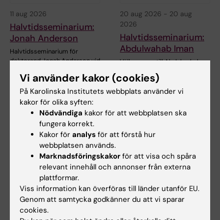
11 aug 2026
20 aug 2026
-
20 aug
2026
Halvtidsseminarium:
Halvtidsseminarium:
Jonah Anderson
Abdulwahab Iman
Halvtidsseminarium för
doktorand Jonah Anderson vid
Välkommen till Abdulwahab
institutionen för…
Imans halvtidsseminarium.
Vi använder kakor (cookies)
Titel…
På Karolinska Institutets webbplats använder vi
kakor för olika syften:
Nödvändiga
kakor för att webbplatsen ska
fungera korrekt.
Kakor för
analys
för att förstå hur
webbplatsen används.
Marknadsföringskakor
för att visa och spåra
relevant innehåll och annonser från externa
plattformar.
Viss information kan överföras till länder utanför EU.
27 aug 2026
-
27 aug 2026
27 aug 2026
Genom att samtycka godkänner du att vi sparar
Halvtidsseminarium:
Halvtidsseminarium:
cookies.
Franziska Steffens
Emily Benér