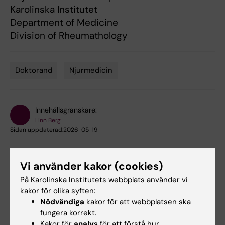
Karolinska Institutet
Department of Medicine
Division of Rheumathology
Doktorand
Njurmedicin
Tags
Innehållsgranskare:
Linn Berg
Sidan uppdaterad:
2026-05-19
Vi använder kakor (cookies)
Dela
På Karolinska Institutets webbplats använder vi
kakor för olika syften:
Nödvändiga
kakor för att webbplatsen ska
Relaterade events
fungera korrekt.
Kakor för
analys
för att förstå hur