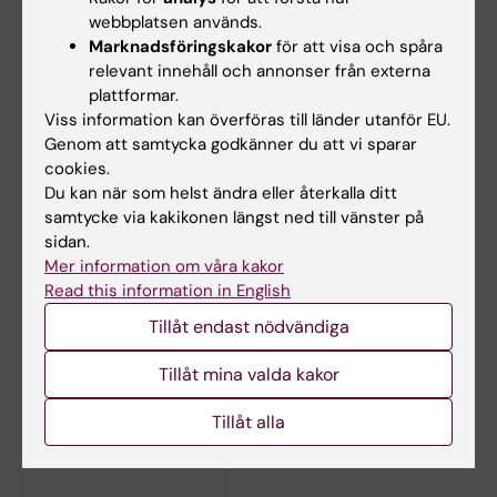
webbplatsen används.
Marknadsföringskakor
för att visa och spåra
relevant innehåll och annonser från externa
plattformar.
Viss information kan överföras till länder utanför EU.
Genom att samtycka godkänner du att vi sparar
cookies.
27 aug 2026
-
27 aug 2026
4 sep 2026
Du kan när som helst ändra eller återkalla ditt
Halvtidsseminarium:
Halvtidskontroll:
samtycke via kakikonen längst ned till vänster på
Franziska Steffens
Mikolaj Stachurski
sidan.
Mer information om våra kakor
"Old-age depression:
Clinical and Epidemiological
Temporal and regional
Aspects of Middle Ear
Read this information in English
differences and their…
Cholesteatoma
Tillåt endast nödvändiga
Tillåt mina valda kakor
Tillåt alla