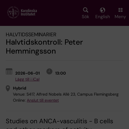
Skip
to
main
Sök
English
Meny
content
HALVTIDSSEMINARIER
Halvtidskontroll: Peter
Hemmingsson
2026-06-01
13:00
Lägg till i iCal
Hybrid
Venue:
S417, Alfred Nobels Allé 23, Campus Flemingsberg
Online:
Anslut till eventet
Studies on ANCA-vasculitis - B cells