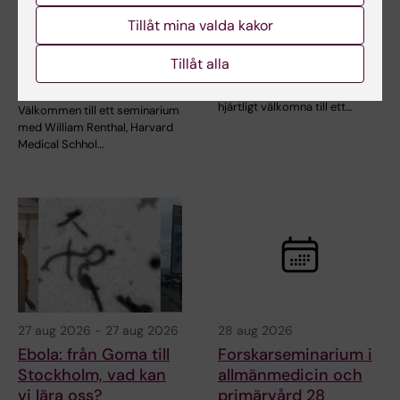
27 aug 2026
27 aug 2026
-
27 aug 2026
Seminarium:
Ebola: från Goma till
Tillåt mina valda kakor
"Celltyper och
Stockholm, vad kan
Tillåt alla
tillstånd vid kronisk
vi lära oss?
smärta"
Centrum för hälsokriser hälsar
hjärtligt välkomna till ett…
Välkommen till ett seminarium
med William Renthal, Harvard
Medical Schhol…
27 aug 2026
-
27 aug 2026
28 aug 2026
Ebola: från Goma till
Forskarseminarium i
Stockholm, vad kan
allmänmedicin och
vi lära oss?
primärvård 28