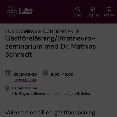
Skip
to
main
Sök
English
Meny
content
FÖRELÄSNINGAR OCH SEMINARIER
Gästföreläsning/Stratneuro-
seminarium med Dr. Mathias
Schmidt
2026-05-20
9:00 - 10:00
Lägg till i iCal
Campus Solna
Nils Ringertz, Biomedicum, Solnavägen 9, Solna
Välkommen till en gästföreläsning