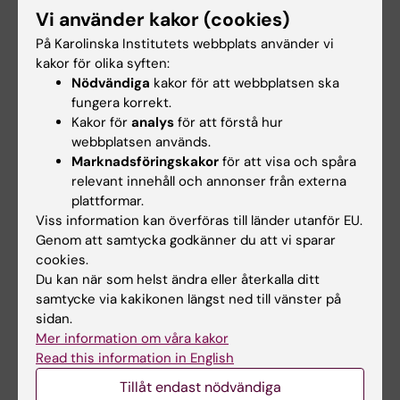
Vi använder kakor (cookies)
21 aug 2026
26 aug 2026
-
26 aug 2026
På Karolinska Institutets webbplats använder vi
Seminarium:
StratNeuro-
kakor för olika syften:
"Combining
seminarium:
Nödvändiga
kakor för att webbplatsen ska
AlphaFold with SAXS
"Sympathetic
fungera korrekt.
for partially or
circuits in Obesity"
Kakor för
analys
för att förstå hur
intrinsically
Välkommen till nästa
webbplatsen används.
disordered proteins"
StratNeuro-seminarium med
Marknadsföringskakor
för att visa och spåra
professor Ana Domingos från…
relevant innehåll och annonser från externa
Välkommen till ett seminarium
den 21 augusti 2026 med dr
plattformar.
Mattia Rocco,…
Viss information kan överföras till länder utanför EU.
Genom att samtycka godkänner du att vi sparar
cookies.
Du kan när som helst ändra eller återkalla ditt
samtycke via kakikonen längst ned till vänster på
sidan.
Mer information om våra kakor
Read this information in English
Tillåt endast nödvändiga