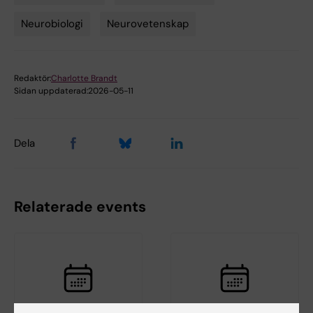
Neurobiologi
Neurovetenskap
Redaktör:
Charlotte Brandt
Sidan uppdaterad:
2026-05-11
Dela
Relaterade events