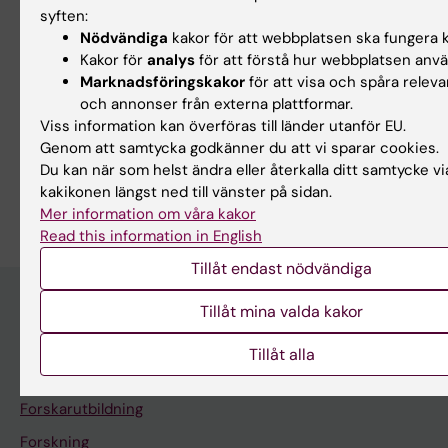
syften:
17 sep 2026
-
17 sep 2026
1 okt 2026
-
1 okt 2026
Nödvändiga
kakor för att webbplatsen ska fungera k
CBB Drop-in
CBB Drop-in
Kakor för
analys
för att förstå hur webbplatsen anv
Marknadsföringskakor
för att visa och spåra releva
Centrum för Bioinformatik och
Centrum för Bioinformatik och
och annonser från externa plattformar.
Biostatistik (CBB) erbjuder
Biostatistik (CBB) erbjuder
drop-in-…
drop-in-…
Viss information kan överföras till länder utanför EU.
Genom att samtycka godkänner du att vi sparar cookies.
Du kan när som helst ändra eller återkalla ditt samtycke vi
kakikonen längst ned till vänster på sidan.
Mer information om våra kakor
Read this information in English
Tillåt endast nödvändiga
Tillåt mina valda kakor
Upptäck KI
Tillåt alla
Utbildning
Forskarutbildning
Forskning