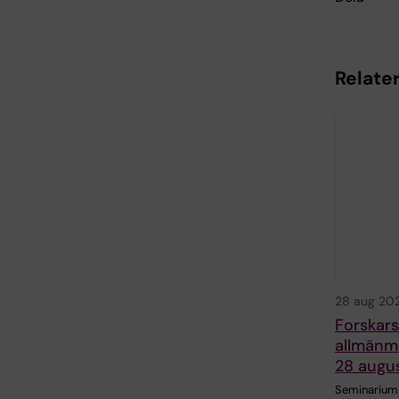
Relate
28 aug 20
Forskar
allmänm
28 augu
Seminarium 