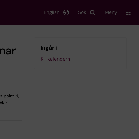
English
Sök
Meny
nar
Ingår i
KI-kalendern
t point N,
//ki-