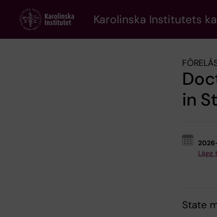
Skip
to
Karolinska Institutets k
main
content
FÖRELÄS
Doct
in S
2026
Lägg ti
State 