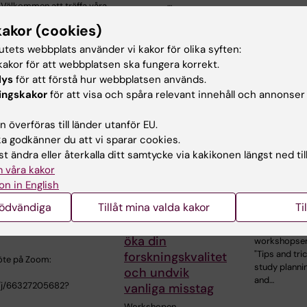
…
 Välkommen att träffa våra
kakor (cookies)
tutets webbplats använder vi kakor för olika syften:
akor för att webbplatsen ska fungera korrekt.
lys
för att förstå hur webbplatsen används.
ingskakor
för att visa och spåra relevant innehåll och annonser
 överföras till länder utanför EU.
 godkänner du att vi sparar cookies.
30 sep 20
30 sep 2026
-
30 sep
t ändra eller återkalla ditt samtycke via kakikonen längst ned til
2026
2026
 våra kakor
26
Clinicum
Clinicum
on in English
workshop
workshopserie -
seminarium i
nödvändiga
Tillåt mina valda kakor
Ti
hösten 
Smart
edicin och
studieplanering:
ård 14 september
Clinicums
öka din
workshopser
"Tips and tric
forskningskvalitet
öte på Zoom:
study planni
och undvik
and…
/j/66327205682?
vanliga misstag
Workshopen