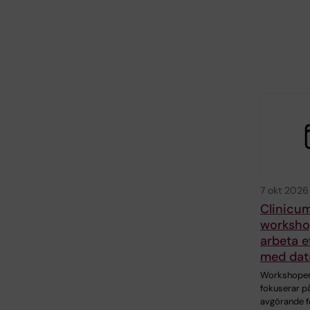
7 okt 2026
Clinicu
workshop
arbeta e
med dat
Workshope
fokuserar p
avgörande f