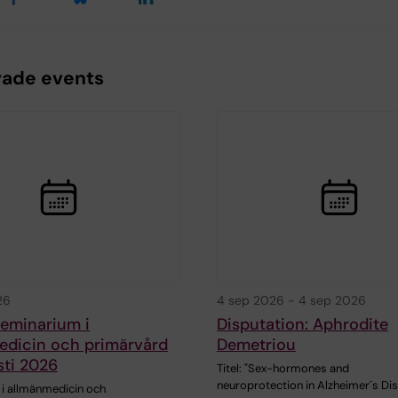
rade events
26
4 sep 2026
-
4 sep 2026
seminarium i
Disputation: Aphrodite
edicin och primärvård
Demetriou
sti 2026
Titel: "Sex-hormones and
neuroprotection in Alzheimer´s Di
i allmänmedicin och