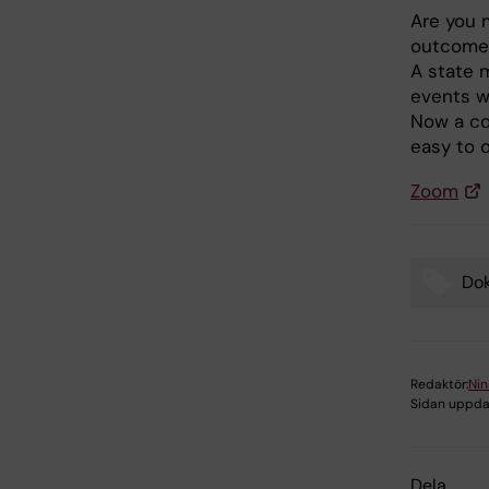
Are you 
outcome?
A state 
events 
Now a co
easy to o
Zoom
Do
Tags
Redaktör:
Nin
Sidan uppda
Dela