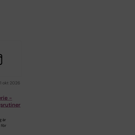
1 okt 2026
rie -
srutiner
g är
 för