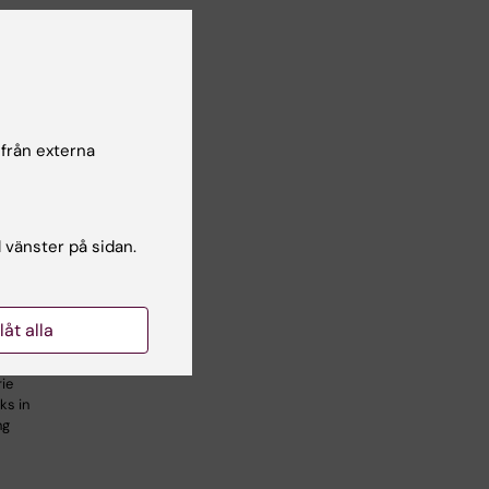
 från externa
26
-
21 okt
l vänster på sidan.
serie
llåt alla
2026
ie
ks in
ng