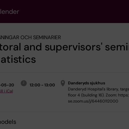
alender
NINGAR OCH SEMINARIER
oral and supervisors' semi
tatistics
Danderyds sjukhus
-05-20
12:00 - 13:00
Danderyd Hospital's library, targe
ll i iCal
floor 4 (building 16). Zoom: https:
se.zoom.us/j/64460112000
models