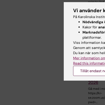
primärvård:
nya…
Vi använder 
På Karolinska Insti
Nödvändiga
k
Kakor för
ana
Marknadsför
plattformar.
Viss information kan
Genom att samtycka
Du kan när som hels
Mer information om
14 sep 20
Read this informati
Forskar
Tillåt endast 
allmänm
primärv
2026
Gå med i m
https://ki-
se.zoom.us
pwd=…