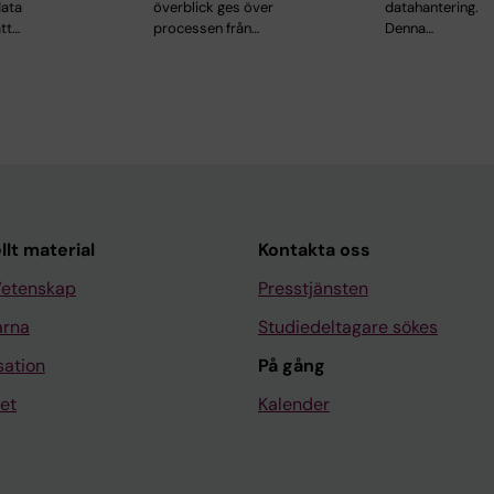
data
överblick ges över
datahantering.
tt…
processen från…
Denna…
llt material
Kontakta oss
Vetenskap
Presstjänsten
arna
Studiedeltagare sökes
sation
På gång
et
Kalender