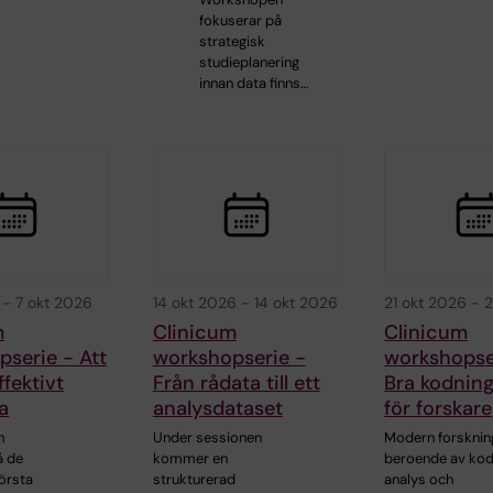
fokuserar på
strategisk
studieplanering
innan data finns…
-
7 okt 2026
14 okt 2026
-
14 okt 2026
21 okt 2026
-
2
m
Clinicum
Clinicum
serie - Att
workshopserie -
workshopse
ffektivt
Från rådata till ett
Bra kodning
a
analysdataset
för forskare
n
Under sessionen
Modern forsknin
å de
kommer en
beroende av kod
örsta
strukturerad
analys och