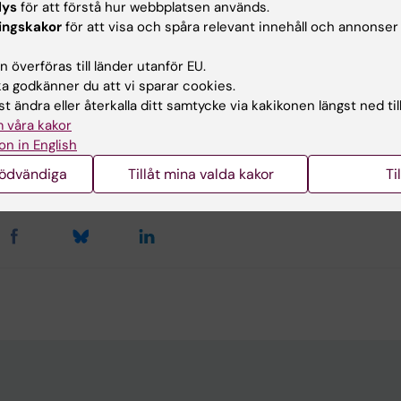
lys
för att förstå hur webbplatsen används.
ingskakor
för att visa och spåra relevant innehåll och annonser
 överföras till länder utanför EU.
rt-kärlsjukdomar
 godkänner du att vi sparar cookies.
t ändra eller återkalla ditt samtycke via kakikonen längst ned til
 våra kakor
on in English
ian Pagrot
terad:
2026-02-17
nödvändiga
Tillåt mina valda kakor
Ti