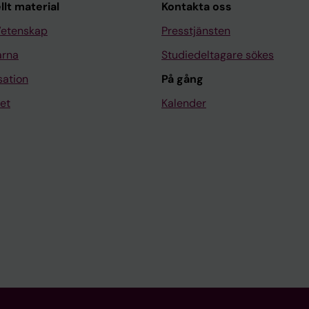
llt material
Kontakta oss
Vetenskap
Presstjänsten
arna
Studiedeltagare sökes
sation
På gång
et
Kalender