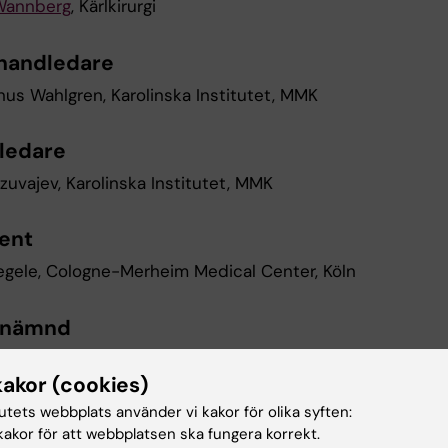
Wannberg
, Kärlkirurgi
handledare
nus Wahlgren, Karolinska Institutet, MMK
ledare
zuvajev, Karolinska Institutet, MMK
ent
gele, Cologne-Merheim Medical Center, Köln
snämnd
sson Fagerlund, Karolinska Institutet, FyFa
kakor (cookies)
nocsson, Karolinska Institutet, MMK
tutets webbplats använder vi kakor för olika syften:
akor för att webbplatsen ska fungera korrekt.
mström, Örebro Universitet