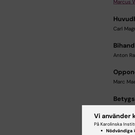
Marcus 
Huvud
Carl Mag
Bihand
Anton Ra
Oppon
Marc Mae
Betyg
Malin Jon
Vi använder 
Anders E
På Karolinska Insti
Nödvändiga
k
Sofia Ra