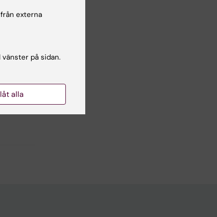
 från externa
l vänster på sidan.
llåt alla