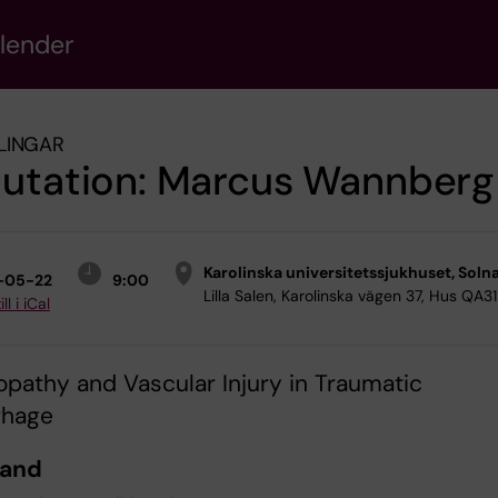
alender
LINGAR
putation: Marcus Wannberg
Karolinska universitetssjukhuset, Soln
-05-22
9:00
Lilla Salen, Karolinska vägen 37, Hus QA31
ll i iCal
pathy and Vascular Injury in Traumatic
hage
rand