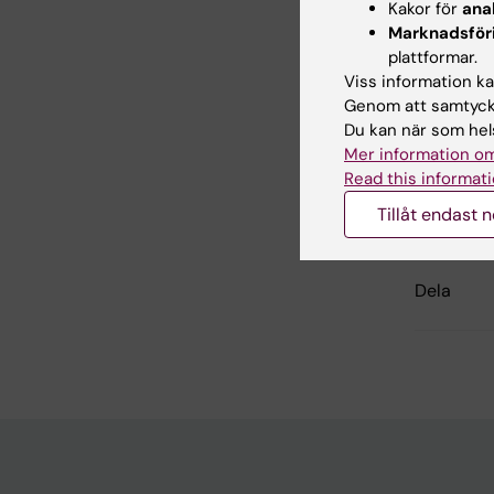
Kakor för
ana
Marknadsför
plattformar.
Viss information kan
Hjä
Tags
Genom att samtycka
Du kan när som hels
Mer information om
Read this informati
Redaktör:
Lil
Sidan uppda
Tillåt endast 
Dela