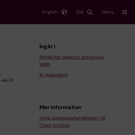
English
Sök
Meny
Ingår i
Molekylär medicin och kirurgi,
MMK
a
KI-kalendern
 vån 01
Mer information
Hitta doktorsavhandlingen i KI
Open Archive