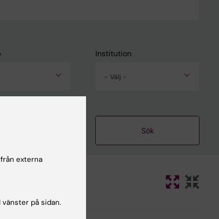
p
Institution
- Välj -
Rensa
 från externa
l vänster på sidan.