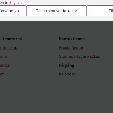
on in English
nödvändiga
Tillåt mina valda kakor
Ti
llt material
Kontakta oss
Vetenskap
Presstjänsten
arna
Studiedeltagare sökes
sation
På gång
et
Kalender