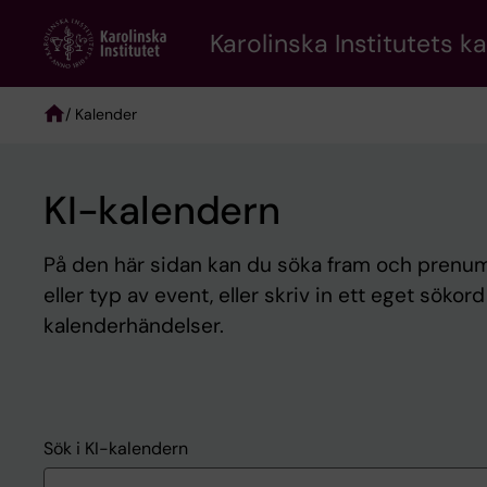
Skip
to
Karolinska Institutets k
main
content
/ Kalender
Breadcrumb
KI-kalendern
På den här sidan kan du söka fram och prenume
eller typ av event, eller skriv in ett eget sökor
kalenderhändelser.
Sök i KI-kalendern