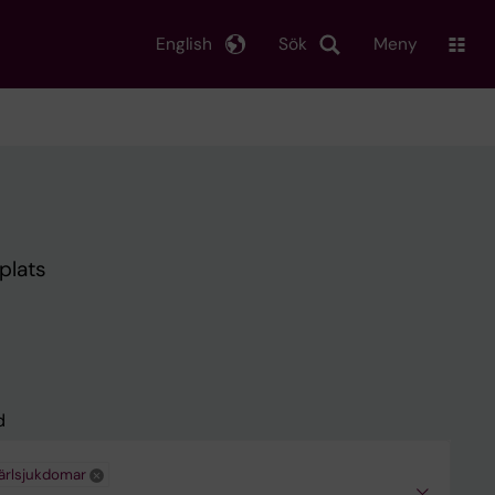
English
Sök
Meny
plats
d
kärlsjukdomar