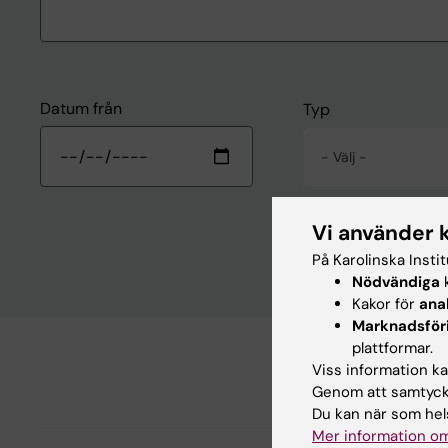
Datum från
Typ
- Välj -
Vi använder 
På Karolinska Insti
Nödvändiga
k
Kakor för
ana
Marknadsför
plattformar.
Viss information kan
Genom att samtycka
Du kan när som hels
Mer information om