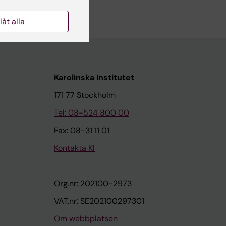
llåt alla
Karolinska Institutet
171 77 Stockholm
Tel: 08-524 800 00
Fax: 08-31 11 01
Kontakta KI
Org.nr: 202100-2973
VAT.nr: SE202100297301
Om webbplatsen