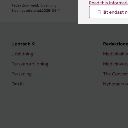
Read this informati
Redaktör:
KI webbförvaltning
Sidan uppdaterad:
2026-06-11
Tillåt endast 
Upptäck KI
Redaktione
Utbildning
Medicinsk 
Forskarutbildning
Medicinvet
Forskning
The Conver
Om KI
Nyhetsarkiv