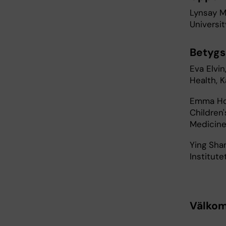
Lynsay M
Universi
Betyg
Eva Elvi
Health, K
Emma Hov
Children
Medicine,
Ying Sha
Institute
Välko