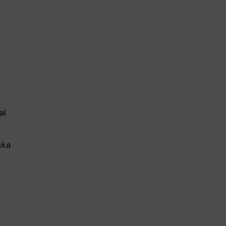
al
ska