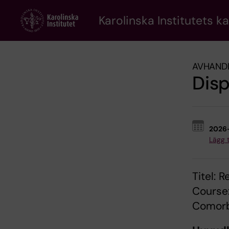
Skip
to
Karolinska Institutets k
main
content
AVHAND
Disp
2026
Lägg ti
Titel: 
Course
Comorb