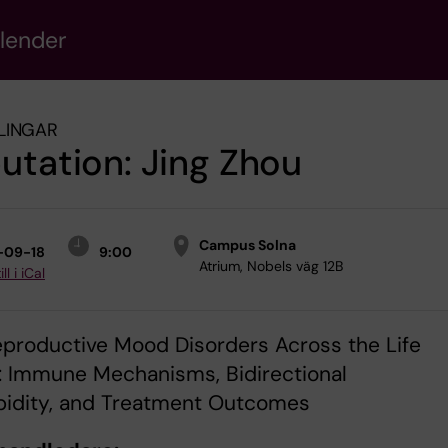
alender
LINGAR
utation: Jing Zhou
Campus Solna
-09-18
9:00
Atrium, Nobels väg 12B
ll i iCal
Reproductive Mood Disorders Across the Life
: Immune Mechanisms, Bidirectional
idity, and Treatment Outcomes