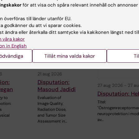
ingskakor
för att visa och spåra relevant innehåll och annonser
 överföras till länder utanför EU.
rade events
 godkänner du att vi sparar cookies.
t ändra eller återkalla ditt samtycke via kakikonen längst ned til
 våra kakor
on in English
nödvändiga
Tillåt mina valda kakor
Ti
6
21 aug 2026
ion:
Disputation:
27 aug 2026
-
27 a
Regan
Masoud Jadidi
Disputation: He
y to
Evaluation of
Titel:
otion:
Image Quality,
"Östrogenreceptormed
s
Radiation Dose,
neuroprotektion i mod
sical
and Tumor Size
av…
Assessment in…