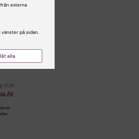
 från externa
l vänster på sidan.
llåt alla
ug 2026
ba Ali
ierat
eller