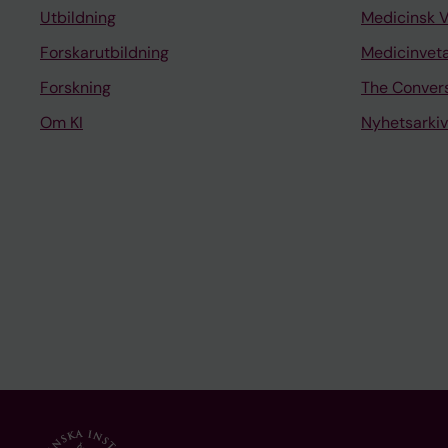
Utbildning
Medicinsk 
Forskarutbildning
Medicinvet
Forskning
The Conver
Om KI
Nyhetsarkiv