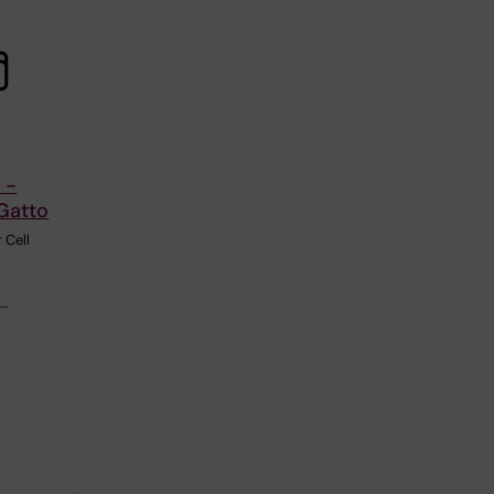
 -
Gatto
 Cell
,…