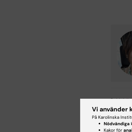
Redaktör:
Kam
Sidan uppda
Vi använder 
På Karolinska Insti
Nödvändiga
k
Dela
Kakor för
ana