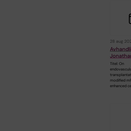
28 aug 20
Avhandl
Jonatha
Titel: On
endovascul
transplantat
modified 
enhanced ce