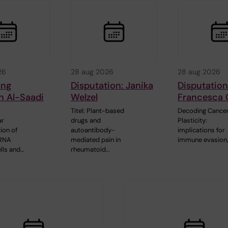
26
28 aug 2026
28 aug 2026
ing
Disputation: Janika
Disputation
n Al-Saadi
Welzel
Francesca 
Titel: Plant-based
Decoding Cancer
ar
drugs and
Plasticity:
ion of
autoantibody-
implications for
mRNA
mediated pain in
immune evasion
lls and…
rheumatoid…