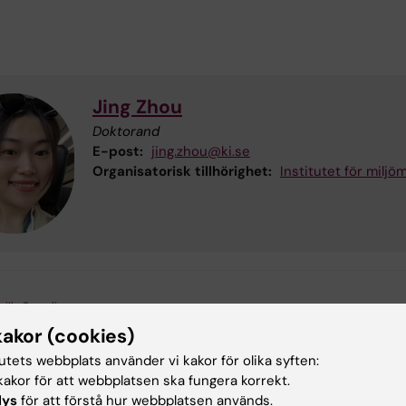
Jing Zhou
Doktorand
E-post:
jing.zhou@ki.se
Organisatorisk tillhörighet:
Institutet för miljö
illa Sagrelius
terad:
2026-06-30
kakor (cookies)
tutets webbplats använder vi kakor för olika syften:
akor för att webbplatsen ska fungera korrekt.
lys
för att förstå hur webbplatsen används.