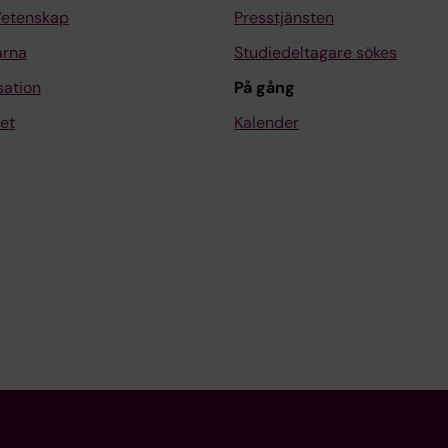
Vetenskap
Presstjänsten
arna
Studiedeltagare sökes
sation
På gång
et
Kalender