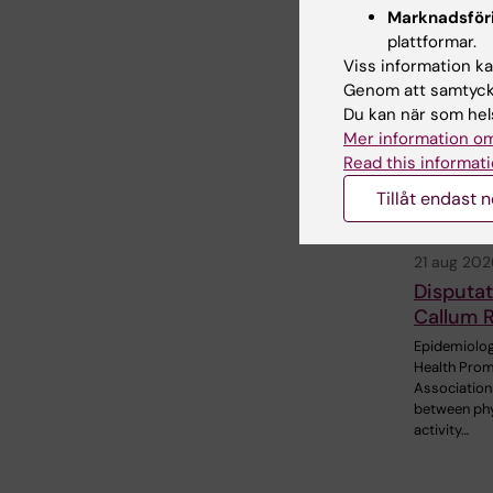
Marknadsför
plattformar.
Viss information kan
Relate
Genom att samtycka
Du kan när som hels
Mer information om
Read this informati
Tillåt endast 
21 aug 202
Disputat
Callum 
Epidemiolog
Health Prom
Association
between phy
activity…