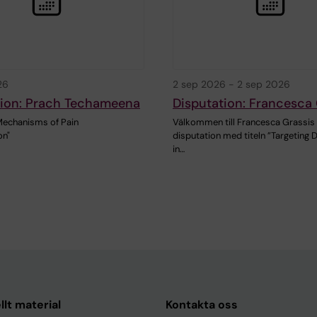
26
2 sep 2026
-
2 sep 2026
tion: Prach Techameena
Disputation: Francesca 
Mechanisms of Pain
Välkommen till Francesca Grassis
on"
disputation med titeln ”Targeting
in…
llt material
Kontakta oss