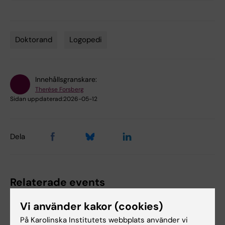
Doktorand
Logopedi
Tags
Innehållsgranskare:
Therése Forsberg
Sidan uppdaterad:
2026-05-12
Dela
Relaterade events
Vi använder kakor (cookies)
På Karolinska Institutets webbplats använder vi