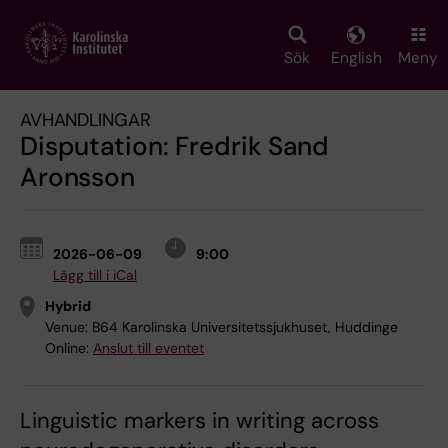
Skip
to
main
Sök
English
Meny
content
AVHANDLINGAR
Disputation: Fredrik Sand
Aronsson
2026-06-09
9:00
Lägg till i iCal
Hybrid
Venue:
B64 Karolinska Universitetssjukhuset, Huddinge
Online:
Anslut till eventet
Linguistic markers in writing across