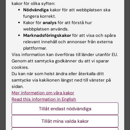
kakor för olika syften:
Nödvändiga
kakor för att webbplatsen ska
fungera korrekt.
Kakor för
analys
för att förstå hur
webbplatsen används.
21 aug 2026
27 aug 2026
-
27 aug 2026
Marknadsföringskakor
för att visa och spåra
Disputation: Callum
Disputation: Heba Ali
relevant innehåll och annonser från externa
Regan
Titel:
plattformar.
"Östrogenreceptormedierat
Epidemiology to Health
Viss information kan överföras till länder utanför EU.
neuroprotektion i modeller av…
Promotion: Associations
Genom att samtycka godkänner du att vi sparar
between physical activity…
cookies.
Du kan när som helst ändra eller återkalla ditt
samtycke via kakikonen längst ned till vänster på
sidan.
Mer information om våra kakor
Read this information in English
Tillåt endast nödvändiga
Tillåt mina valda kakor
28 aug 2026
28 aug 2026