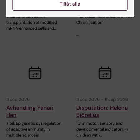
Avhandling Jonathan
Disputation: Prach
Tillåt alla
Al-Saadi
Techameena
Titel: On endovascular
"Molecular Mechanisms of Pain
transplantation of modified
Chronification"
mRNA enhanced cells and…
…
11 sep 2026
11 sep 2026
-
11 sep 2026
Avhandling Yanan
Disputation: Helena
Han
Björelius
Titel: Epigenetic dysregulation
"Oral motor, sensory and
of adaptive immunity in
developmental indicators in
multiple sclerosis
children with…