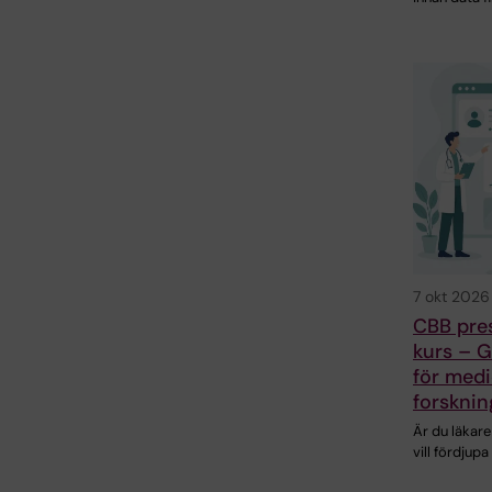
7 okt 2026
CBB pre
kurs – G
för medi
forsknin
Är du läkare
vill fördjupa