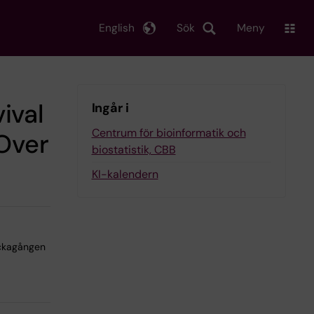
English
Sök
Meny
ival
Ingår i
Centrum för bioinformatik och
 Over
biostatistik, CBB
KI-kalendern
ickagången