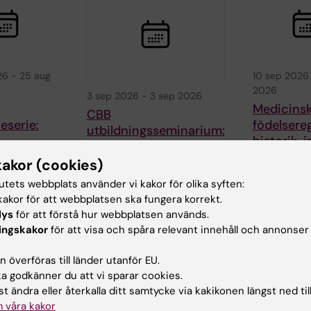
26
-
25 aug
10 sep 2026
2026
3 sep 2026
-
3 sep 2026
Medicins
CBB
eserie:
födelsereg
utbildningsseminarium:
historik, 
Longitudinal data
tion and
och aktue
analysis 1 -
kakor (cookies)
utvecklin
Introduction
tutets webbplats använder vi kakor för olika syften:
enesis in
Det Medicinsk
Centrum för Bioinformatik
akor för att webbplatsen ska fungera korrekt.
ia
födelseregistr
och Biostatistik
lys
för att förstå hur webbplatsen används.
ett av Sverige
ieserie
presenterar ett
ingskakor
för att visa och spåra relevant innehåll och annonser
äldsta natione
av
seminarium i…
för
 överföras till länder utanför EU.
ologi
 godkänner du att vi sparar cookies.
t ändra eller återkalla ditt samtycke via kakikonen längst ned til
 våra kakor