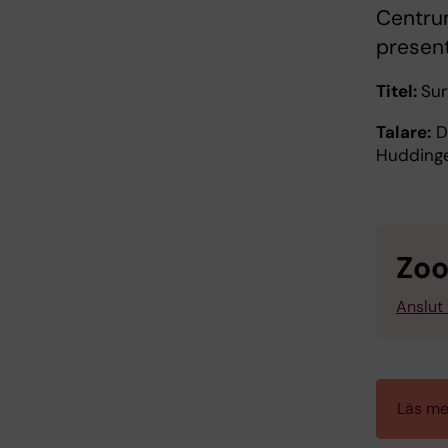
Centrum
present
Titel:
Sur
Talare:
Dr
Hudding
Zo
Anslut 
Läs me