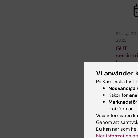
25 aug 20
2026
GUT
seminari
Hepatic
Dysfunc
Vi använder 
Liver
På Karolinska Insti
Carcinog
Nödvändiga
k
Porphyr
Kakor för
ana
GUT seminar
Marknadsför
arrangeras 
plattformar.
avdelningen 
Viss information kan
gastroenter
Genom att samtycka
och…
Du kan när som hels
Mer information om