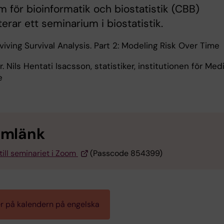
 för bioinformatik och biostatistik (CBB)
erar ett seminarium i biostatistik.
viving Survival Analysis. Part 2: Modeling Risk Over Time
. Nils Hentati Isacsson, statistiker, institutionen för Medi
e
omlänk
till seminariet i Zoom
(Passcode 854399)
r på kalendern på engelska