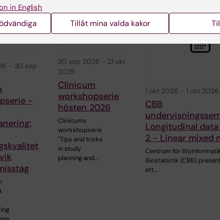
on in English
nödvändiga
Tillåt mina valda kakor
Ti
30 sep 2026
-
21 okt
26
-
30 sep
2026
Clinicum
m
1 okt 2026
-
1 okt 2026
workshopserie
pserie -
CBB
hösten 2026
undervisningssem
Clinicums
anering:
Longitudinal data
workshopserie
2 - Linear mixed 
"Tips and tricks
gskvalitet
in study
Centrum för Bioinformati
vik
planning and…
Biostatistik (CBB) presen
misstag
ett…
n
å
ring
inns…