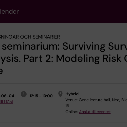
alender
NINGAR OCH SEMINARIER
seminarium: Surviving Surv
ysis. Part 2: Modeling Risk
e
Hybrid
-06-04
12:15 - 13:00
Venue:
Gene lecture hall, Neo, Bl
ll i iCal
16
Online:
Anslut till eventet