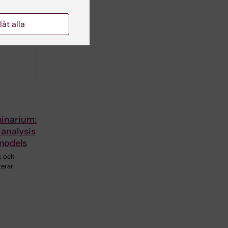
llåt alla
inarium:
 analysis
models
k och
terar