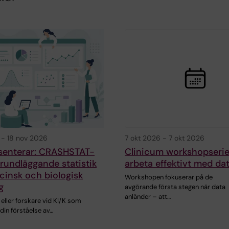
-
18 nov 2026
7 okt 2026
-
7 okt 2026
senterar: CRASHSTAT-
Clinicum workshopserie
rundläggande statistik
arbeta effektivt med da
cinsk och biologisk
Workshopen fokuserar på de
g
avgörande första stegen när data
anländer – att…
 eller forskare vid KI/K som
 din förståelse av…