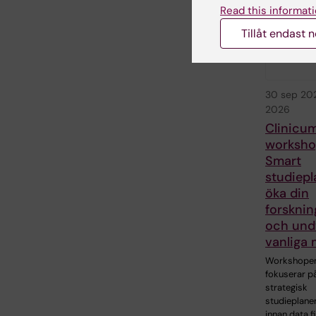
Read this informati
Tillåt endast 
30 sep 20
2026
Clinicu
worksho
Smart
studiepl
öka din
forsknin
och und
vanliga 
Workshope
fokuserar p
strategisk
studieplane
innan data f