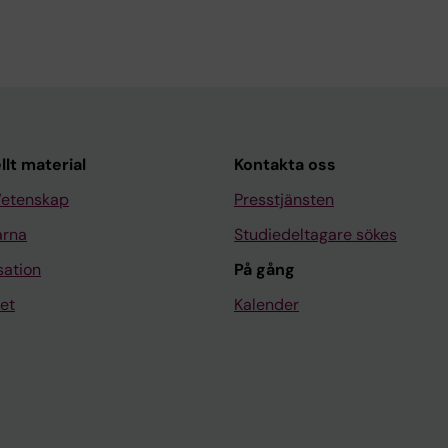
llt material
Kontakta oss
Vetenskap
Presstjänsten
arna
Studiedeltagare sökes
sation
På gång
et
Kalender