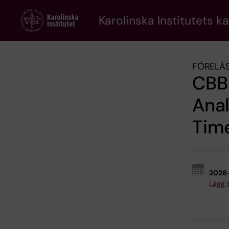
Skip
to
Karolinska Institutets k
main
content
FÖRELÄS
CBB 
Anal
Tim
2026
Lägg ti