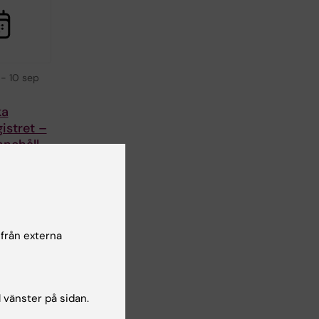
-
10 sep
ka
istret –
innehåll
ll
g
a
et är
s
 från externa
lla…
l vänster på sidan.