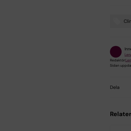
Cli
Tags
Inn
Len
Redaktör:
Len
Sidan uppda
Dela
Relate