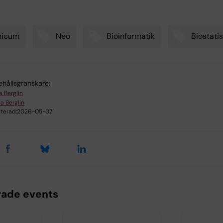
nicum
Neo
Bioinformatik
Biostatis
ehållsgranskare:
a Berglin
a Berglin
terad:
2026-05-07
rade events