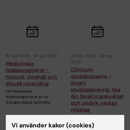
10 sep 2026
-
10 sep 2026
30 sep 2026
-
30 sep
2026
Medicinska
Clinicum
födelseregistret –
workshopserie -
historik, innehåll och
Smart
aktuell utveckling
studieplanering: öka
Det Medicinska
din forskningskvalitet
födelseregistret är ett av
och undvik vanliga
Sveriges äldsta nationella…
misstag
Workshopen fokuserar på
strategisk studieplanering
Vi använder kakor (cookies)
innan data finns…