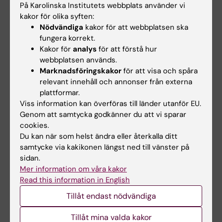
På Karolinska Institutets webbplats använder vi
kakor för olika syften:
Nödvändiga
kakor för att webbplatsen ska
fungera korrekt.
Kakor för
analys
för att förstå hur
webbplatsen används.
Marknadsföringskakor
för att visa och spåra
relevant innehåll och annonser från externa
plattformar.
30 sep 2026
-
21 okt 2026
1 okt 2026
-
1 okt 2026
Viss information kan överföras till länder utanför EU.
Clinicum
CBB
Genom att samtycka godkänner du att vi sparar
workshopserie
undervisningssemina
cookies.
hösten 2026
rium: Longitudinal
Du kan när som helst ändra eller återkalla ditt
data analysis 2 -
samtycke via kakikonen längst ned till vänster på
Clinicums workshopserie "Tips
sidan.
Linear mixed models
and tricks in study planning
Mer information om våra kakor
and…
Centrum för Bioinformatik och
Read this information in English
Biostatistik (CBB) presenterar
ett…
Tillåt endast nödvändiga
Tillåt mina valda kakor