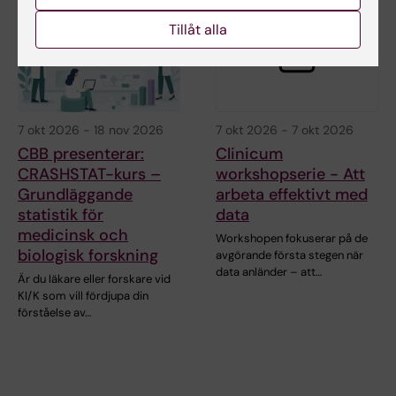
Tillåt alla
7 okt 2026
-
18 nov 2026
7 okt 2026
-
7 okt 2026
CBB presenterar:
Clinicum
CRASHSTAT-kurs –
workshopserie - Att
Grundläggande
arbeta effektivt med
statistik för
data
medicinsk och
Workshopen fokuserar på de
biologisk forskning
avgörande första stegen när
data anländer – att…
Är du läkare eller forskare vid
KI/K som vill fördjupa din
förståelse av…