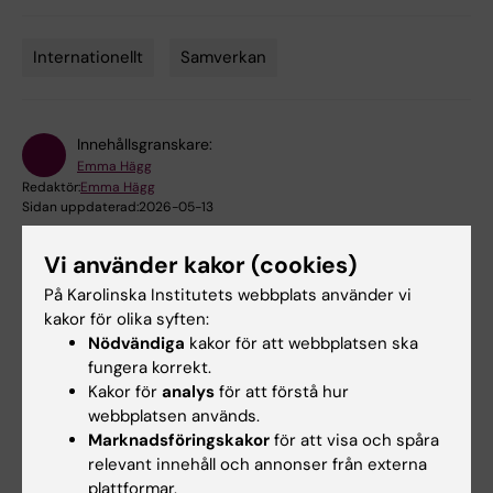
Internationellt
Samverkan
Tags
Innehållsgranskare:
Emma Hägg
Redaktör:
Emma Hägg
Sidan uppdaterad:
2026-05-13
Vi använder kakor (cookies)
Dela
På Karolinska Institutets webbplats använder vi
kakor för olika syften:
Nödvändiga
kakor för att webbplatsen ska
fungera korrekt.
Kakor för
analys
för att förstå hur
Relaterat
webbplatsen används.
Marknadsföringskakor
för att visa och spåra
Webbinarier och workshop om ansvarsfull
relevant innehåll och annonser från externa
internationalisering
plattformar.