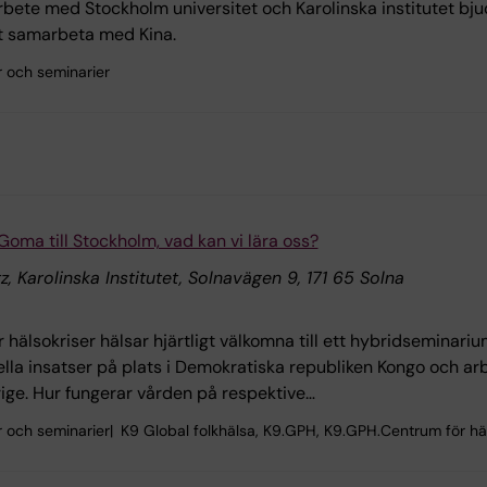
bete med Stockholm universitet och Karolinska institutet bjud
tt samarbeta med Kina.
r och seminarier
 Goma till Stockholm, vad kan vi lära oss?
tz, Karolinska Institutet, Solnavägen 9, 171 65 Solna
 hälsokriser hälsar hjärtligt välkomna till ett hybridseminariu
ella insatser på plats i Demokratiska republiken Kongo och a
rige. Hur fungerar vården på respektive…
r och seminarier
K9 Global folkhälsa, K9.GPH, K9.GPH.Centrum för häl