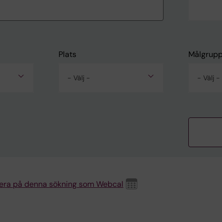
Plats
Målgrup
- Välj -
- Välj -
era på denna sökning som Webcal