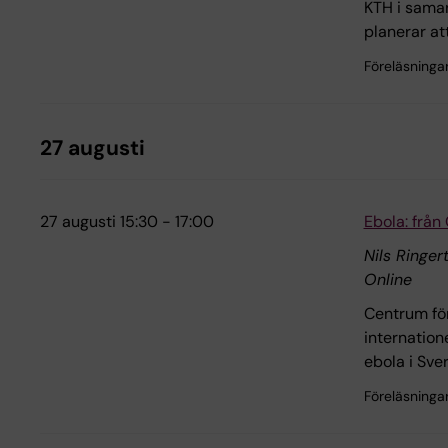
KTH i samar
planerar a
Föreläsninga
27 augusti
27 augusti 15:30 - 17:00
Ebola: från
Nils Ringer
Online
Centrum för
internation
ebola i Sve
Föreläsninga