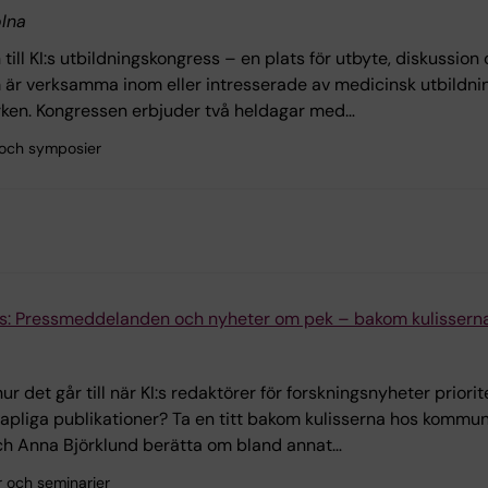
lna
ill KI:s utbildningskongress – en plats för utbyte, diskussio
m är verksamma inom eller intresserade av medicinsk utbildni
rken. Kongressen erbjuder två heldagar med…
 och symposier
ks: Pressmeddelanden och nyheter om pek – bakom kulisserna
ur det går till när KI:s redaktörer för forskningsnyheter pri
pliga publikationer? Ta en titt bakom kulisserna hos kommun
ch Anna Björklund berätta om bland annat…
r och seminarier