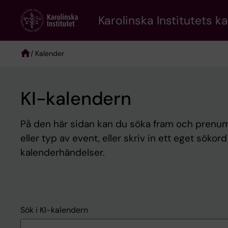
Skip
to
Karolinska Institutets k
main
content
/ Kalender
Breadcrumb
KI-kalendern
På den här sidan kan du söka fram och prenume
eller typ av event, eller skriv in ett eget sökor
kalenderhändelser.
Sök i KI-kalendern