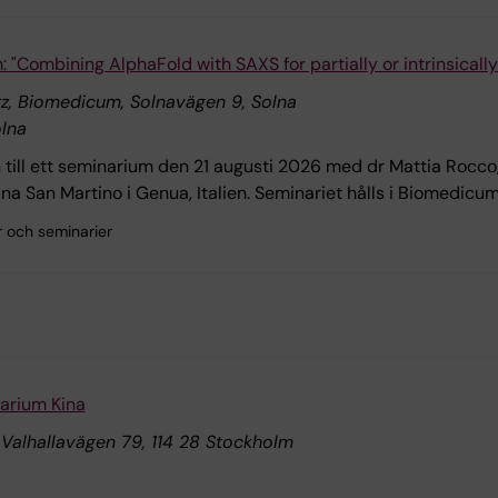
 "Combining AlphaFold with SAXS for partially or intrinsicall
tz, Biomedicum, Solnavägen 9, Solna
lna
ill ett seminarium den 21 augusti 2026 med dr Mattia Rocco
na San Martino i Genua, Italien. Seminariet hålls i Biomedicu
r och seminarier
arium Kina
 Valhallavägen 79, 114 28 Stockholm