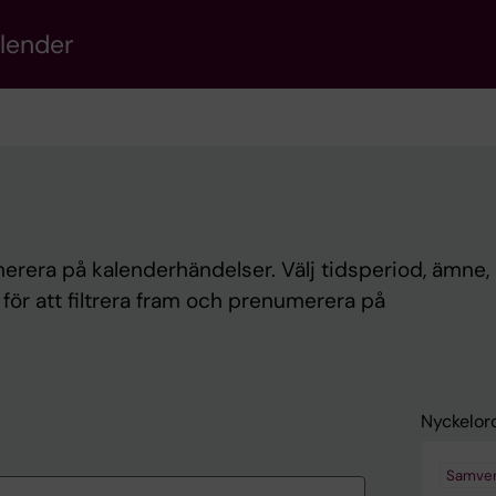
alender
rera på kalenderhändelser. Välj tidsperiod, ämne, 
d för att filtrera fram och prenumerera på
Nyckelor
Samve