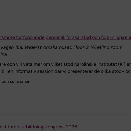
nsmöte för forskande personal: forskarstöd och forskningsrela
ägen 18a. Widerströmska huset. Floor 2. Wretlind room
lna
re och vill veta mer om vilket stöd Karolinska Institutet (KI) e
ill en informativ session där vi presenterar de olika stöd- och
r och seminarier
Institutets utbildningskongress 2026