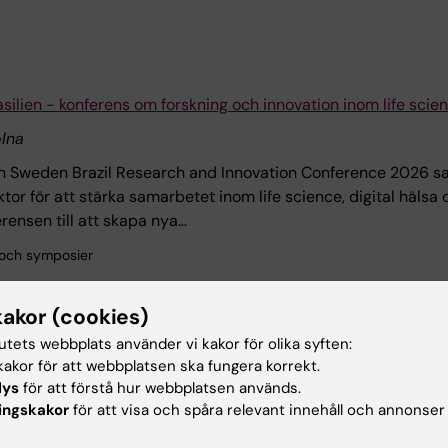
silien - konferens om forskning och innovation inom life scie
lna
 Sweden Brazil Research and Innovation Conference 2026 sam
ktor för att stärka samarbetet inom life science, digital hälsa 
erensen till att skapa nya…
 och symposier
kakor (cookies)
tutets webbplats använder vi kakor för olika syften:
akor för att webbplatsen ska fungera korrekt.
lys
för att förstå hur webbplatsen används.
ingskakor
för att visa och spåra relevant innehåll och annonser
ionell kurs: Preparedness for health crises: a multidisciplina