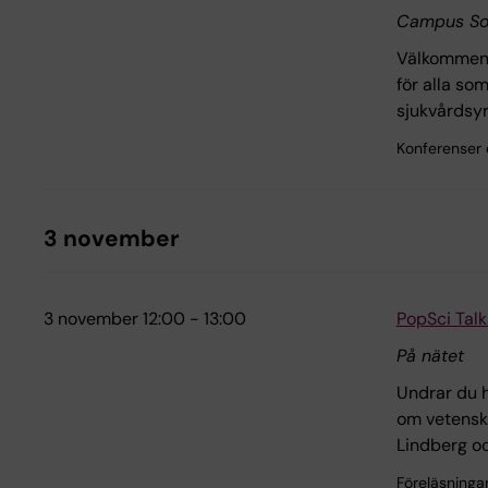
Campus So
Välkommen t
för alla so
sjukvårdsy
Konferenser
3 november
3 november 12:00 - 13:00
PopSci Tal
På nätet
Undrar du h
om vetenska
Lindberg o
Föreläsninga